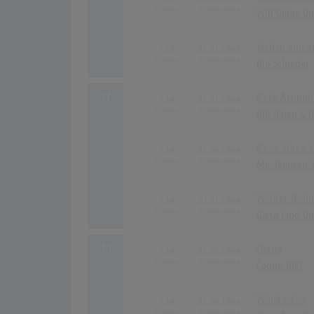
Will Glahé U
Sieben eins
152
01.01.1955
Illo Schieder
27
Rock Around 
148
01.01.1956
Bill Haley & 
Rosa-Rosa-
148
01.04.1956
Musikanten-
Weißer Holu
148
01.11.1956
Gitta Lind Un
30
Diana
144
01.02.1958
Conny [DE]
Wodka-Fox
144
01.08.1954