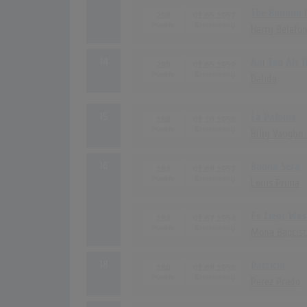
The Banana 
208
01.05.1957
Harry Belafo
14
Am Tag Als 
200
01.05.1959
Dalida
15
La Paloma
188
01.10.1958
Billy Vaughn 
16
Buona Sera
184
01.09.1957
Louis Prima
Es Liegt Was
184
01.07.1954
Mona Baptist
18
Patricia
180
01.09.1958
Pérez Prado