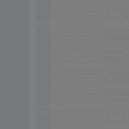
Wo Meine So
132
01.12.1957
Caterina Val
39
Am Weißen S
128
01.03.1955
Hula Hawaiia
Hula Baby
128
01.08.1958
Peter Kraus
Oklahoma-T
128
01.09.1956
Die Sieben R
Siebenmal I
128
01.09.1957
Vico Torriani
43
Petite Fleur 
124
01.04.1959
Chris Barber