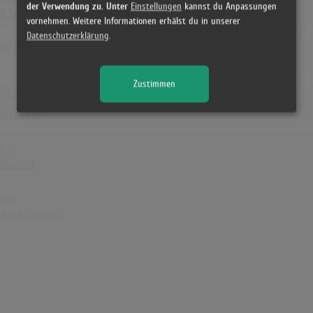
der Verwendung zu. Unter
Einstellungen
kannst du Anpassungen
nd Sein Orchester, Geschwister Hofmann Und Das Golgowsky-Quartett
vornehmen. Weitere Informationen erhälst du in unserer
Datenschutzerklärung
.
ame Tage
Zustimmen
The Clock
His Comets
Nina
Quartett
nder
d Die Telestars