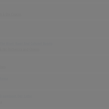
h & Die Cyprys
The River Kwai And Colonel Bogey
& His Orchestra and Chorus
aben
 Roma
 Traumboot Der Liebe
ia