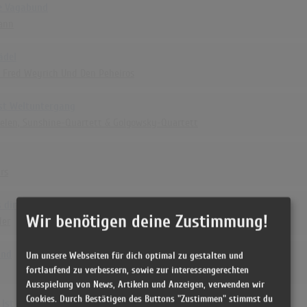
e Vagabund
ann
ädel
t Fred Weyrich Und Den Peheiros
ist Weltuntergang
helen, Sunshine-Quartett & Golgowsky-Quartett
rs
 dir fehlt
Wir benötigen deine Zustimmung!
der
and
Um unsere Webseiten für dich optimal zu gestalten und
fortlaufend zu verbessern, sowie zur interessengerechten
Ausspielung von News, Artikeln und Anzeigen, verwenden wir
Cookies. Durch Bestätigen des Buttons "Zustimmen" stimmst du
Ist Deine Heimat