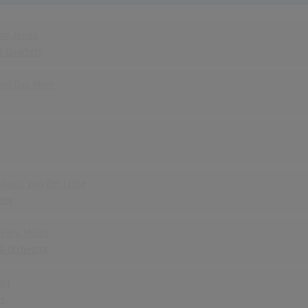
Und Jonas
n Quartett
Und Das Meer
n
räumt von der Liebe
ente
ilvery Moon
& Orchestra
ndy
ns