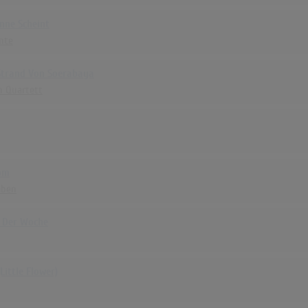
nne Scheint
ente
trand Von Soerabaya
n Quartett
om
aben
n Der Woche
(Little Flower)