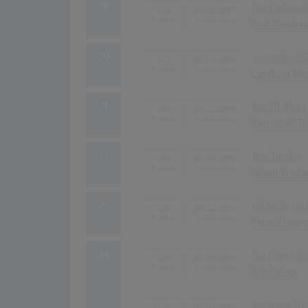
19
Der Lachend
176
01.12.1957
Fred Bertelm
20
Schweden-M
172
01.04.1954
Lys Assia Mi
21
Am 30. Mai 
164
01.11.1954
Kurt Adolf T
22
Tom Dooley
160
01.01.1959
Nilsen Brothe
23
Ich weiß, was
156
01.11.1956
Peter Alexan
24
Die Gypsy B
152
01.06.1955
Bibi Johns
Seemann Wo 
152
01.02.1956