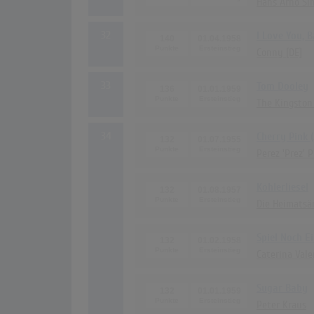
Hans Arno Si
32
I Love You, 
140
01.04.1958
Conny [DE]
33
Tom Dooley
136
01.01.1959
The Kingston 
34
Cherry Pink 
132
01.07.1955
Perez 'Prez' 
Köhlerliesel
132
01.08.1957
Die Heimatsä
Spiel Noch E
132
01.02.1958
Caterina Val
Sugar Baby
132
01.01.1959
Peter Kraus