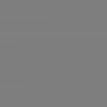
Boat Song
nte
Der Regen Kam (Regenbalade)
& Orchestra
 In Der Luft
e & Bully Buhlan