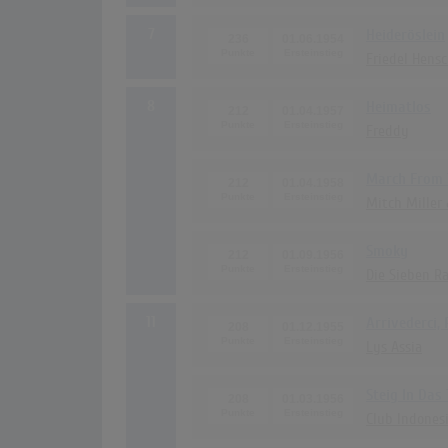
7
Heideröslein
236
01.06.1954
Friedel Hensc
8
Heimatlos
212
01.04.1957
Freddy
March From 
212
01.04.1958
Mitch Miller 
Smoky
212
01.09.1956
Die Sieben R
11
Arrivederci,
208
01.12.1955
Lys Assia
Steig In Das
208
01.03.1956
Club Indones