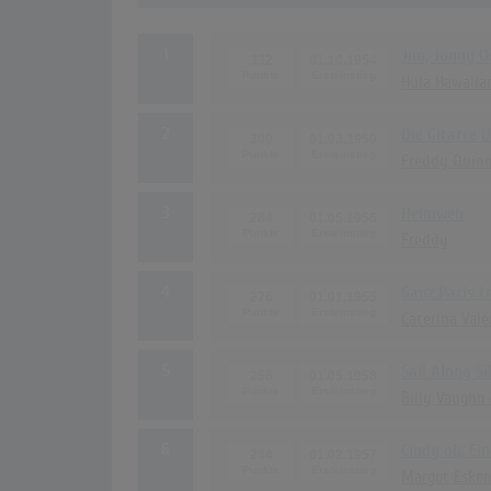
1
Jim, Jonny 
332
01.10.1954
Hula Hawaiia
2
Die Gitarre 
300
01.03.1959
Freddy Quin
3
Heimweh
284
01.05.1956
Freddy
4
Ganz Paris t
276
01.01.1955
Caterina Val
5
Sail Along S
256
01.05.1958
Billy Vaughn 
6
Cindy oh, Ci
244
01.02.1957
Margot Eske