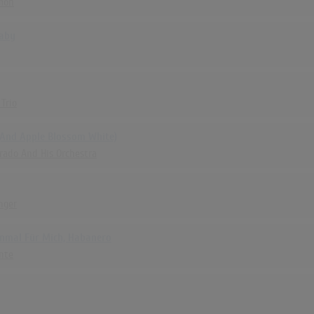
mon
Baby
Trio
(And Apple Blossom White)
Prado And His Orchestra
nger
inmal Für Mich, Habanero
ente