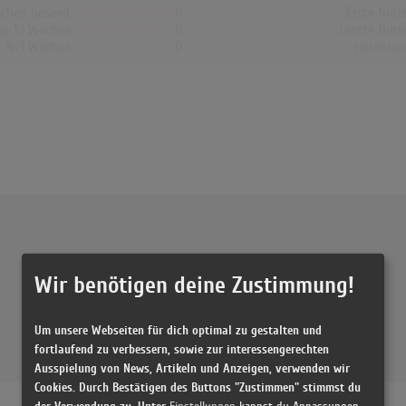
chen Gesamt
0
Erste Noti
op-10 Wochen
0
Letzte Noti
Nr.1 Wochen
0
Höchstpo
Wir benötigen deine Zustimmung!
Um unsere Webseiten für dich optimal zu gestalten und
fortlaufend zu verbessern, sowie zur interessengerechten
Ausspielung von News, Artikeln und Anzeigen, verwenden wir
Cookies. Durch Bestätigen des Buttons "Zustimmen" stimmst du
der Verwendung zu. Unter