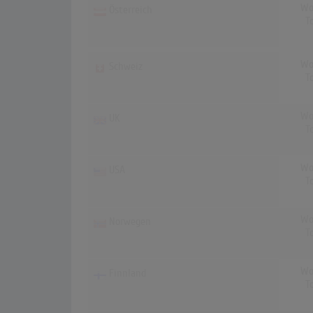
Wo
Österreich
T
Wo
Schweiz
T
Wo
UK
T
Wo
USA
T
Wo
Norwegen
T
Wo
Finnland
T