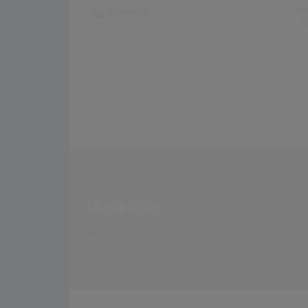
Wo
Dänemark
T
Musikvideo
Kein Video gefunden!