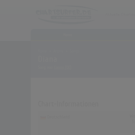
Home
Home
Archiv
Songs
Diana
Song von
Conny [DE]
Chart-Informationen
Wo
Deutschland
T