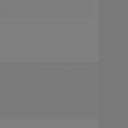
erung:
-
erung:
-
stion:
-
Externe Inhalte von
YouTube