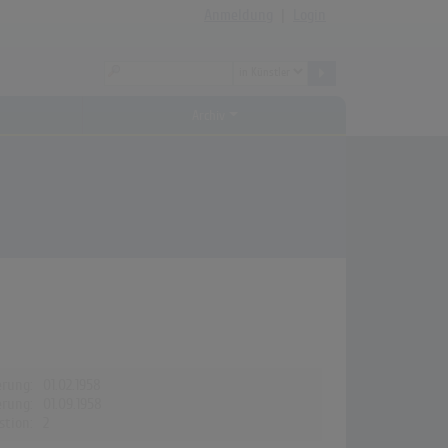
Anmeldung
|
Login
Archiv
erung:
01.02.1958
erung:
01.09.1958
stion:
2