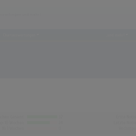
Chartauswertungen
...und mehr!
chen Gesamt
32
Erste Noti
op-10 Wochen
24
Letzte Noti
Nr.1 Wochen
0
Höchstpo