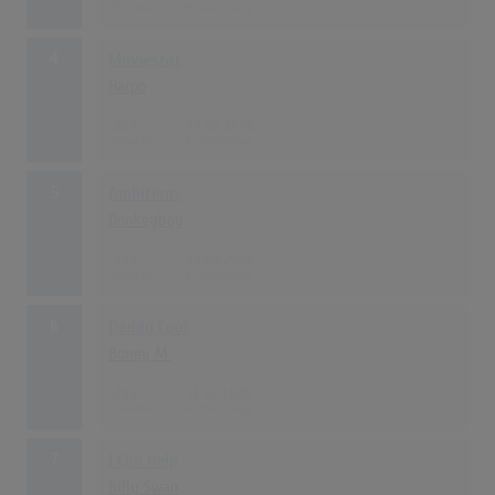
4
Moviestar
Harpo
259
19.02.1976
5
Ambitions
Donkeyboy
258
09.04.2009
6
Daddy Cool
Boney M.
255
11.11.1976
7
I Can Help
Billy Swan