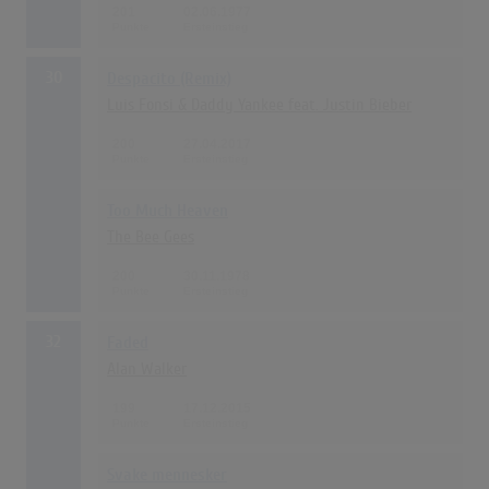
201
02.06.1977
30
Despacito (Remix)
Luis Fonsi & Daddy Yankee feat. Justin Bieber
200
27.04.2017
Too Much Heaven
The Bee Gees
200
30.11.1978
32
Faded
Alan Walker
199
17.12.2015
Svake mennesker