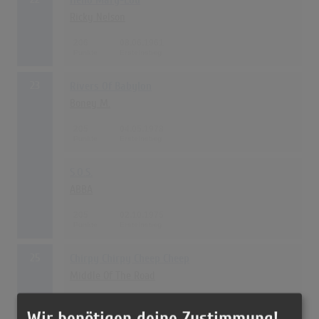
Hello Mary-Lou
Ricky Nelson
206
08.06.1961
23
Rivers Of Babylon
Boney M.
205
04.05.1978
S.O.S.
ABBA
205
02.10.1975
25
Chirpy Chirpy Cheep Cheep
Middle Of The Road
203
20.05.1971
Wir benötigen deine Zustimmung!