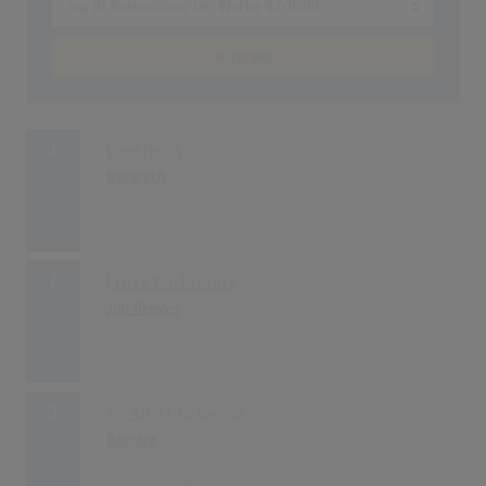
anzeigen
1
Love Hurts
Nazareth
410
13.02.1975
2
I Love You Because
Jim Reeves
284
26.03.1964
3
Yes Sir, I Can Boogie
Baccara
276
11.08.1977