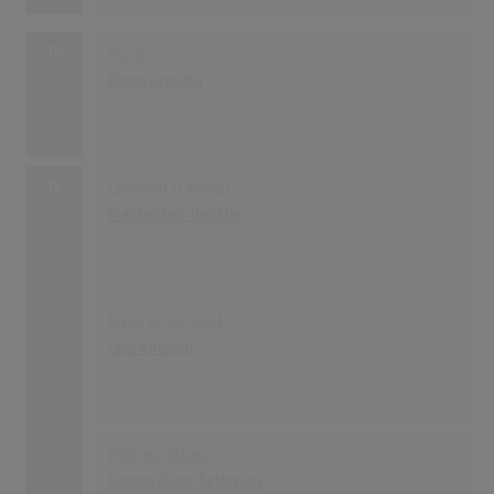
15
Marina
Rocco Granata
228
28.01.1960
16
Chanson D'amour
Manhattan Transfer
219
24.03.1977
Livet er for kjipt
Lars Kilevold
219
11.09.1980
Paloma Blanca
George Baker Selection