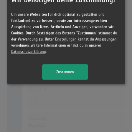
One
Um unsere Webseiten für dich optimal zu gestalten und
Mary J. Blige & U2
fortlaufend zu verbessern, sowie zur interessengerechten
Ausspielung von News, Artikeln und Anzeigen, verwenden wir
203
04.05.2006
Cookies. Durch Bestätigen des Buttons "Zustimmen" stimmst du
der Verwendung zu. Unter
Einstellungen
kannst du Anpassungen
vornehmen. Weitere Informationen erhälst du in unserer
Rose Garden
Datenschutzerklärung
.
Lynn Anderson
203
18.03.1971
Zustimmen
28
Cat People (Putting Out Fire)
David Bowie
201
03.06.1982
Ma Baker
Boney M.