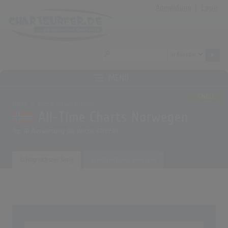
Anmeldung
|
Login
MENÜ
SINGLE
Home
Musikauswertungen
All-Time Charts Norwegen
Top 10 Auswertung (ab Woche 42/1958)
Erfolgreichster Song
Erfolgreichster Interpret