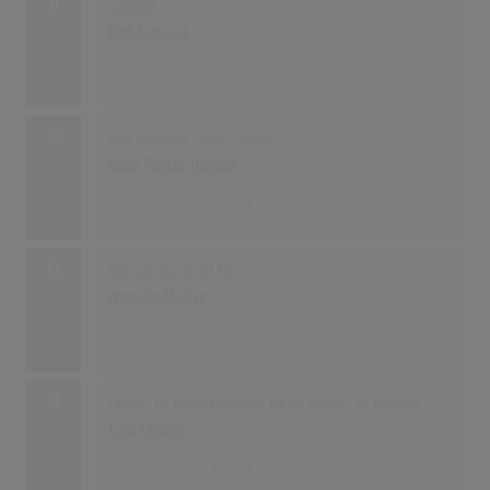
11
Sailing
Rod Stewart
236
16.10.1975
12
Jeg kommer snart igjen
Hans Petter Hansen
232
15.08.1974
13
Jeg og du og vi to
Wencke Myhre
231
16.11.1972
14
I Love To Love (But My Baby Loves To Dance)
Tina Charles
229
25.03.1976