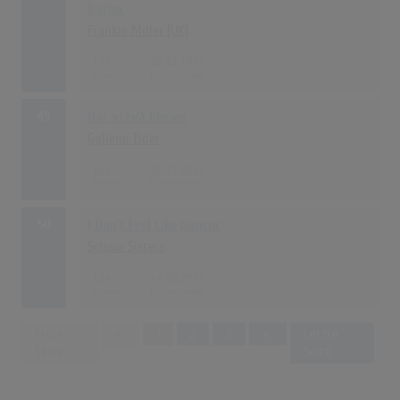
Darlin'
Frankie Miller [UK]
187
28.12.1978
49
När vi två blir en
Gyllene Tider
185
29.01.1981
50
I Don't Feel Like Dancin'
Scissor Sisters
184
14.09.2006
Previous
Next
Erste
«
1
2
3
»
Letzte
Seite
Seite