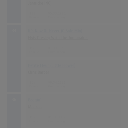
Jannicke [NO]
199
05.03.1981
34
It's Now Or Never (O Sole Mio)
Elvis Presley With The Jordanaires
198
01.09.1960
Petite Fleur (Little Flower)
Chris Barber
198
09.04.1959
36
Beggin'
Madcon
197
01.11.2007