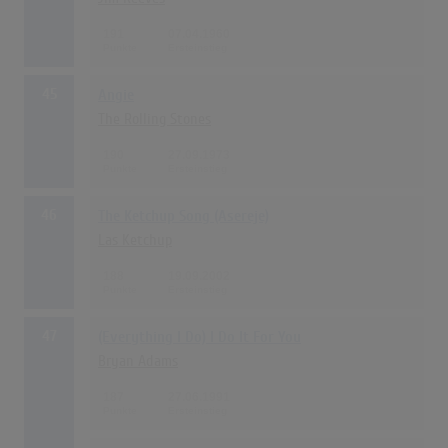
191
07.04.1960
45
Angie
The Rolling Stones
190
27.09.1973
46
The Ketchup Song (Asereje)
Las Ketchup
188
19.09.2002
47
(Everything I Do) I Do It For You
Bryan Adams
187
27.06.1991