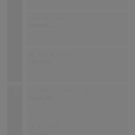
Gangsta's Paradise
Coolio feat. L.V.
192
19.10.1995
We Don't Talk Anymore
Cliff Richard
192
27.09.1979
43
All I Want For Christmas Is You
Mariah Carey
191
13.12.2007
He'll Have To Go
Jim Reeves