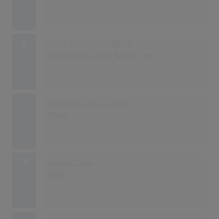
253
06.02.1975
8
You're The One That I Want
John Travolta & Olivia Newton-John
247
20.07.1978
9
Living Next Door To Alice
Smokie
244
03.02.1977
10
Dancing Queen
ABBA
237
19.08.1976