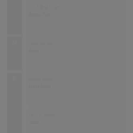
It's A Heartache
Bonnie Tyler
197
16.02.1978
38
Wake Me Up!
Avicii
195
27.06.2013
39
Bobby Brown
Frank Zappa
192
09.08.1979
Far Far Away
Slade
192
07.11.1974