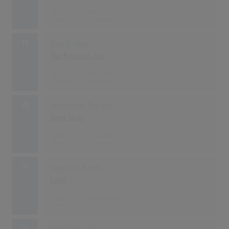
219
28.08.1975
19
Tom Dooley
The Kingston Trio
215
08.01.1959
20
Seasons In The Sun
Terry Jacks
208
25.04.1974
21
Some Die Young
Laleh
207
09.02.2012
22