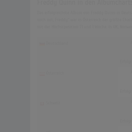
Freddy Quinn in den Albumchart
Das erfolgreichste Album von Freddy Quinn in Deutsc
mich mit, Freddy" war in Österreich der größte Chart
mit der Höchstposition 71 und 1 Woche. In UK, Norw
Deutschland
Erfolg
Österreich
Erfolg
Schweiz
Erfolg