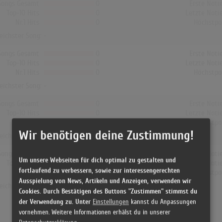
Songs Gesamt
0
Erste Noti
Top-10 Hits
0
Letzte Noti
Nr.1 Hits
0
Höchstpo
reichster Song: -
Songs Gesamt
0
Erste Noti
Top-10 Hits
0
Letzte Noti
Nr.1 Hits
0
Höchstpo
reichster Song: -
Songs Gesamt
0
Erste Noti
Top-10 Hits
0
Letzte Noti
Nr.1 Hits
0
Höchstpo
Wir benötigen deine Zustimmung!
reichster Song: -
Songs Gesamt
0
Erste Noti
Um unsere Webseiten für dich optimal zu gestalten und
Top-10 Hits
0
Letzte Noti
fortlaufend zu verbessern, sowie zur interessengerechten
Nr.1 Hits
0
Höchstpo
Ausspielung von News, Artikeln und Anzeigen, verwenden wir
reichster Song: -
Cookies. Durch Bestätigen des Buttons "Zustimmen" stimmst du
der Verwendung zu. Unter
Einstellungen
kannst du Anpassungen
vornehmen. Weitere Informationen erhälst du in unserer