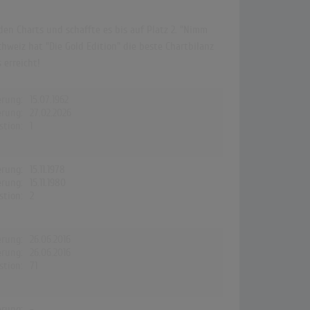
en Charts und schaffte es bis auf Platz 2. "Nimm
chweiz hat "Die Gold Edition" die beste Chartbilanz
 erreicht!
erung:
15.07.1962
erung:
27.02.2026
stion:
1
erung:
15.11.1978
erung:
15.11.1980
stion:
2
erung:
26.06.2016
erung:
26.06.2016
stion:
71
erung:
-