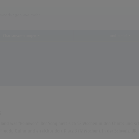
Chartauswertungen
...und mehr!
s
land war "Heimweh". Der Song hielt sich 52 Wochen in den Charts und sch
n Freddy Quinn und erreichte dort Platz 3 (12 Wochen). In der Schweiz, U