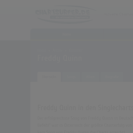
Home
Home
Archiv
Künstler
Freddy Quinn
Übersicht
Songs
Alben
Biografie
Freddy Quinn in den Singlechart
Der erfolgreichste Song von Freddy Quinn in Deutsch
Befehl" war in Österreich der größte Charterfolg vo
kein Song von Freddy Quinn die Charts erreicht!