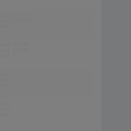
erung:
01.04.1956
erung:
07.07.1980
stion:
1
erung:
15.02.1965
erung:
15.01.1968
stion:
1
erung:
-
erung:
-
stion:
-
erung:
-
erung:
-
stion:
-