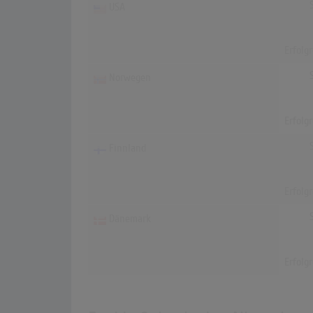
USA
Erfolg
Norwegen
Erfolg
Finnland
Erfolg
Dänemark
Erfolg