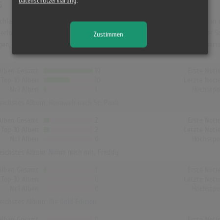
s
Datenschutzerklärung
.
hland war "Heimweh nach St. Pauli". Das Album hielt sich 56 Wochen in d
erfolg von Freddy Quinn und erreichte dort Platz 2 (20 Wochen). In der S
Zustimmen
egen, Dänemark und Finnland hat kein Album von Freddy Quinn die Charts
Alben Gesamt
19
Erste Noti
Top-10 Alben
10
Letzte Noti
Nr.1 Alben
1
Höchstpo
reichstes Album:
Heimweh nach St. Pauli
Alben Gesamt
2
Erste Noti
Top-10 Alben
2
Letzte Noti
Nr.1 Alben
0
Höchstpo
reichstes Album:
Nimm mich mit, Freddy
Alben Gesamt
1
Erste Noti
Top-10 Alben
0
Letzte Noti
Nr.1 Alben
0
Höchstpo
reichstes Album:
Die Gold Edition
Alben Gesamt
0
Erste Noti