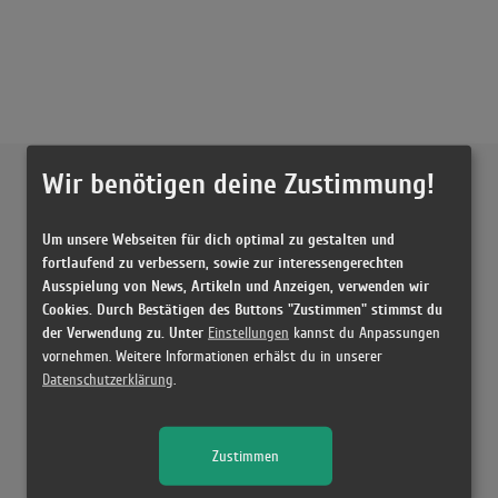
Externe Inhalte von
YouTube
Wir benötigen deine Zustimmung!
Musikvideo
Um unsere Webseiten für dich optimal zu gestalten und
fortlaufend zu verbessern, sowie zur interessengerechten
Ausspielung von News, Artikeln und Anzeigen, verwenden wir
Sie müssen die
Cookie Zustimmung ändern
, um Videos zu laden!
10 Treffer zu "Die Gypsy Band Bibi Johns"
Cookies. Durch Bestätigen des Buttons "Zustimmen" stimmst du
der Verwendung zu. Unter
Die Gipsy Band
Einstellungen
kannst du Anpassungen
(2:48)
vornehmen. Weitere Informationen erhälst du in unserer
Datenschutzerklärung
.
Die Gipsy Band
(2:48)
Die Gipsy Band
Zustimmen
(2:49)