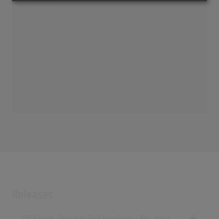
Die Gipsy Band
(2:48)
Die Gipsy Band
(2:49)
Die Gipsy Band
(2:48)
Die Gipsy Band
(2:49)
Die Gipsy-Band
(2:46)
Die Gipsy-Band
(3:06)
Die Gipsy-Band
(2:46)
Releases
[1955 Vinyl, Germany] Die Gipsy-Band - Bibi Johns