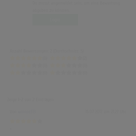
Du musst angemeldet sein, um eine Bewertung
abgeben zu können.
Login
Anzahl Bewertungen: 2 (Durchschnitt: 5)
(0)
(2)
(0)
(0)
(0)
(0)
Zeige
1-2
von
2
Einträgen.
Von
winnie313
15.07.2017 um 21:27 Uhr
+