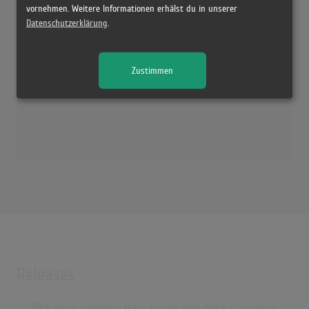
vornehmen. Weitere Informationen erhälst du in unserer
Datenschutzerklärung
.
Zustimmen
Releases
[1959 Vinyl, Germany] Mach Keinen Heck-Meck / Souvenirs