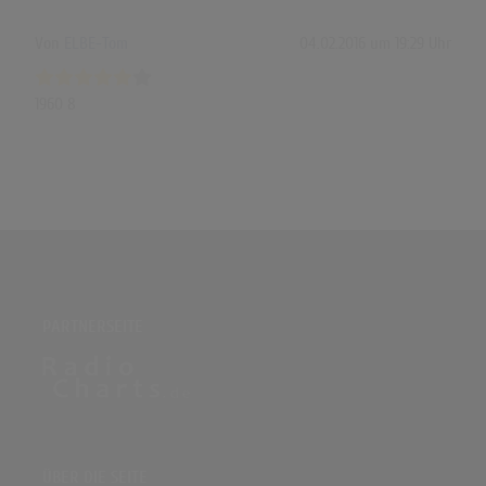
Von
ELBE-Tom
04.02.2016 um 19:29 Uhr
1960 8
PARTNERSEITE
ÜBER DIE SEITE