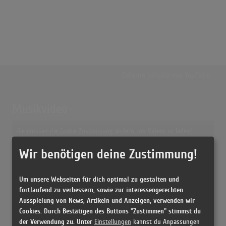
Externe Inhalte von
YouTube
Musikvideo
Sie müssen die
Cookie Zustimmung ändern
, um Videos zu laden!
2 Treffer zu "Souvenirs Bill Ramsey"
Wir benötigen deine Zustimmung!
Souvenirs, Souvenirs
(1:56)
Souvenirs, Souvenirs
Um unsere Webseiten für dich optimal zu gestalten und
(1:58)
fortlaufend zu verbessern, sowie zur interessengerechten
Ausspielung von News, Artikeln und Anzeigen, verwenden wir
Cookies. Durch Bestätigen des Buttons "Zustimmen" stimmst du
der Verwendung zu. Unter
Einstellungen
kannst du Anpassungen