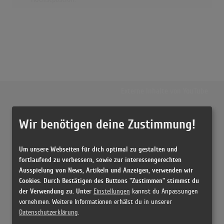
Externe Inhalte von
YouTube
Wir benötigen deine Zustimmung!
Musikvideo
Sie müssen die
Cookie Zustimmung ändern
, um Videos zu laden!
12 Treffer zu "Cherry Pink (And Apple Blossom White) Perez 'Prez' Prado
Um unsere Webseiten für dich optimal zu gestalten und
And His Orchestra"
fortlaufend zu verbessern, sowie zur interessengerechten
Ausspielung von News, Artikeln und Anzeigen, verwenden wir
Cherry Pink and Apple Blossom White
Cookies. Durch Bestätigen des Buttons "Zustimmen" stimmst du
(3:00)
der Verwendung zu. Unter
Einstellungen
kannst du Anpassungen
vornehmen. Weitere Informationen erhälst du in unserer
Cherry Pink (And Apple Blossom White)
Datenschutzerklärung
.
(3:01)