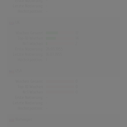
Erste Notierung:
-
Letzte Notierung:
-
Höchstpostion:
-
UK
Wochen Gesamt
17
Top-10 Wochen
14
Nr.1 Wochen
2
Erste Notierung:
26.03.1955
Letzte Notierung:
16.07.1955
Höchstpostion:
1
USA
Wochen Gesamt
0
Top-10 Wochen
0
Nr.1 Wochen
0
Erste Notierung:
-
Letzte Notierung:
-
Höchstpostion:
-
Norwegen