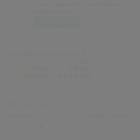
Du musst angemeldet sein, um eine Bewertung
abgeben zu können.
Login
Anzahl Bewertungen: 1 (Durchschnitt: 5)
(0)
(1)
(0)
(0)
(0)
(0)
Zeige
1-1
von
1
Eintrag.
Von
winnie313
15.07.2017 um 20:33 Uhr
+