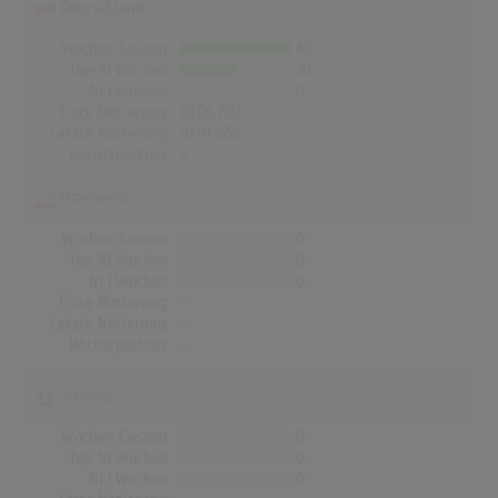
Deutschland
Wochen Gesamt
40
Top-10 Wochen
20
Nr.1 Wochen
0
Erste Notierung:
01.06.1955
Letzte Notierung:
01.01.1956
Höchstpostion:
2
Österreich
Wochen Gesamt
0
Top-10 Wochen
0
Nr.1 Wochen
0
Erste Notierung:
-
Letzte Notierung:
-
Höchstpostion:
-
Schweiz
Wochen Gesamt
0
Top-10 Wochen
0
Nr.1 Wochen
0