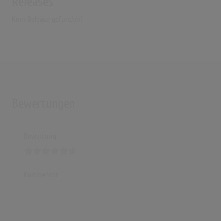
Releases
(3:04)
Kein Release gefunden!
Cherry Pink And Apple Blossom White
(3:00)
Bewertungen
Bewertung
Kommentar