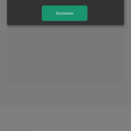
Cherry Pink and Apple Blossom White
(3:00)
Zustimmen
Cherry Pink And Apple Blossom White
(3:02)
Cherry Pink And Apple Blossom White (Digitally Remastered)
(3:04)
Cherry Pink & Apple Blossom White
(3:01)
Pérez Prado - Cherry Pink and Apple Blossom White
(2:26)
HAUSER - Cherry Pink and Apple Blossom White
(3:16)
Cherry Pink And Apple Blossom White - Mambo (Cerezo Rosa)
(2:28)
Cherry Pink and Apple Blossom White
(3:02)
Cherry Pink and Apple Blossom White