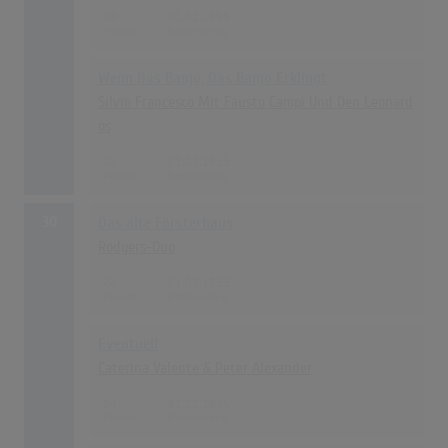
28
01.02.1955
Wenn Das Banjo, Das Banjo Erklingt
Silvio Francesco Mit Fausto Campi Und Den Leonard
os
28
01.07.1955
30
Das alte Försterhaus
Rodgers-Duo
24
01.02.1955
Eventuell
Caterina Valente & Peter Alexander
24
01.12.1955