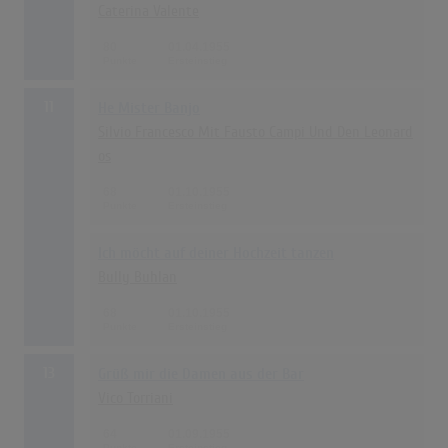
Caterina Valente
80
01.04.1955
11
He Mister Banjo
Silvio Francesco Mit Fausto Campi Und Den Leonard
os
68
01.10.1955
Ich möcht auf deiner Hochzeit tanzen
Bully Buhlan
68
01.10.1955
13
Grüß mir die Damen aus der Bar
Vico Torriani
64
01.09.1955