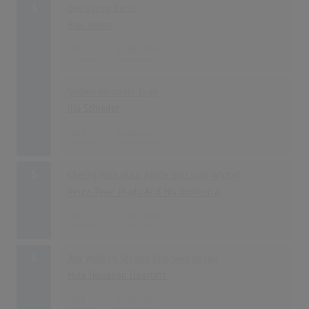
3
Die Gypsy Band
Bibi Johns
152
01.06.1955
Sieben einsame Tage
Illo Schieder
152
01.01.1955
5
Cherry Pink (And Apple Blossom White)
Perez 'Prez' Prado And His Orchestra
132
01.07.1955
6
Am Weißen Strand Von Soerabaya
Hula Hawaiian Quartett
128
01.03.1955