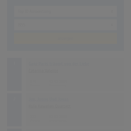
anzeigen
1
Ganz Paris träumt von der Liebe
Caterina Valente
276
01.01.1955
2
Jim, Jonny Und Jonas
Hula Hawaiian Quartett
232
01.01.1955