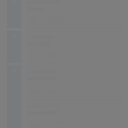
21
Arrivederci, Roma
Lys Assia
40
01.12.1955
22
In der Schweiz
Vico Torriani
32
01.12.1955
23
Bonjour, Kathrin
Caterina Valente
28
01.12.1955
Chanson D'amour
Caterina Valente
28
01.07.1955