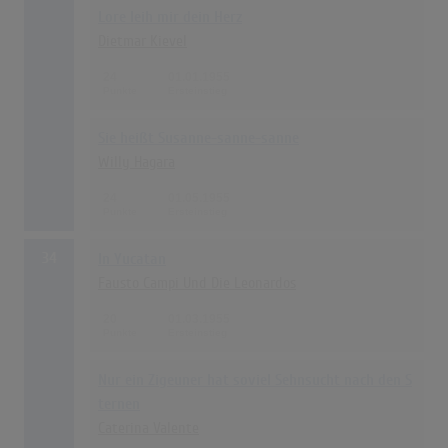
Lore leih mir dein Herz
Dietmar Kievel
24
01.01.1955
Sie heißt Susanne-sanne-sanne
Willy Hagara
24
01.05.1955
34
In Yucatan
Fausto Campi Und Die Leonardos
20
01.03.1955
Nur ein Zigeuner hat soviel Sehnsucht nach den S
ternen
Caterina Valente