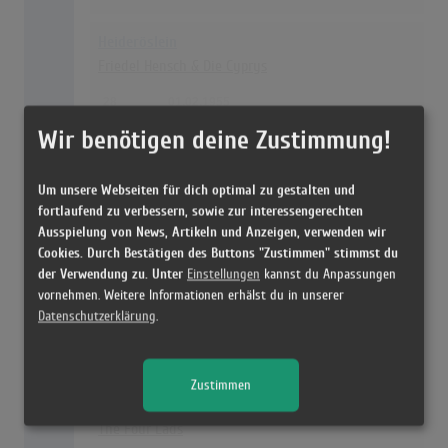
Heideröslein
Friedel Hensch & Die Cyprys
28
01.02.1955
Wir benötigen deine Zustimmung!
Melody of love
Earl Bostic
Um unsere Webseiten für dich optimal zu gestalten und
fortlaufend zu verbessern, sowie zur interessengerechten
28
01.09.1955
Ausspielung von News, Artikeln und Anzeigen, verwenden wir
Cookies. Durch Bestätigen des Buttons "Zustimmen" stimmst du
der Verwendung zu. Unter
Einstellungen
kannst du Anpassungen
Papa tanzt Mambo
vornehmen. Weitere Informationen erhälst du in unserer
Bibi Johns
Datenschutzerklärung
.
28
01.06.1955
Zustimmen
Skokiaan
The Four Lads