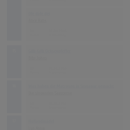
Ole dole dei
Alice Babs
64
01.04.1955
15
Gilli-Gilli Ochsenpfeffer
Bibi Johns
60
01.01.1955
16
Was haben die Matrosen in Singapur gemacht
Die singenden Seesterne
56
01.05.1955
17
Hollandmädel
Lys Assia