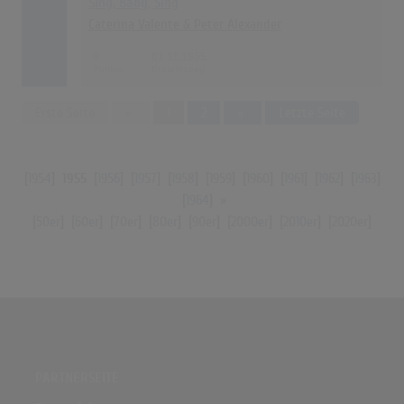
Sing, Baby, Sing
Caterina Valente & Peter Alexander
8
01.11.1955
Previous
Next
Erste Seite
«
1
2
»
Letzte Seite
[
1954
]
1955
[
1956
] [
1957
] [
1958
] [
1959
] [
1960
] [
1961
] [
1962
] [
1963
]
[
1964
]
»
[
50er
] [
60er
] [
70er
] [
80er
] [
90er
] [
2000er
] [
2010er
] [
2020er
]
PARTNERSEITE