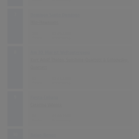
7
Domingo Santo Domingo
Hilo-Hawaiians
100
01.09.1955
8
Am 30. Mai ist Weltuntergang
Kurt Adolf Thelen, Sunshine-Quartett & Golgowsky-
Quartett
92
01.01.1955
9
Fiesta Cubana
Caterina Valente
84
01.08.1955
10
Baiao-Bongo