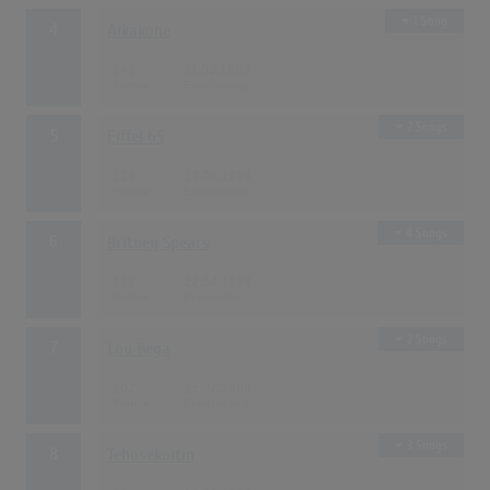
1 Song
4
Aikakone
141
11.03.1999
2 Songs
5
Eiffel 65
136
19.08.1999
4 Songs
6
Britney Spears
116
22.04.1999
2 Songs
7
Lou Bega
102
15.07.1999
3 Songs
8
Tehosekoitin