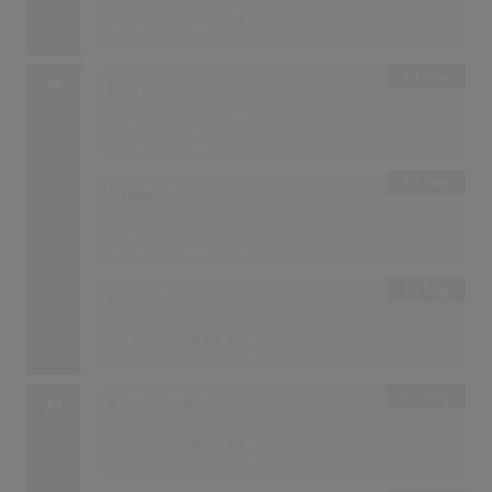
13
25.03.1999
1 Song
46
CMX
12
18.03.1999
1 Song
Jamiroquai
12
03.06.1999
1 Song
Westlife
12
19.08.1999
1 Song
49
Ronan Keating
11
29.07.1999