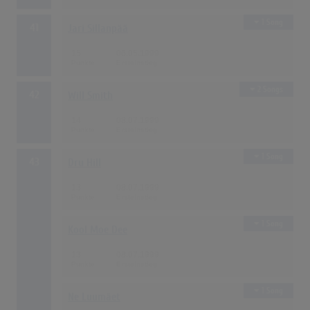
1 Song
41
Jari Sillanpää
15
06.05.1999
2 Songs
42
Will Smith
14
08.07.1999
1 Song
43
Dru Hill
13
08.07.1999
1 Song
Kool Moe Dee
13
08.07.1999
1 Song
Ne Luumäet