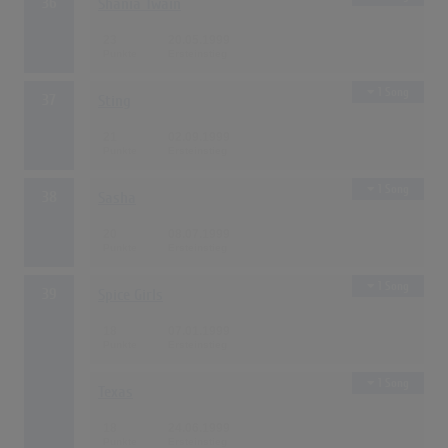
36
Shania Twain
23
20.05.1999
1 Song
37
Sting
21
02.09.1999
1 Song
38
Sasha
20
08.07.1999
1 Song
39
Spice Girls
18
07.01.1999
1 Song
Texas
18
24.06.1999