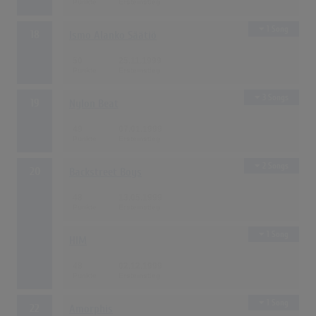
1 Song
18
Ismo Alanko Säätiö
50
25.11.1999
3 Songs
19
Nylon Beat
49
07.01.1999
2 Songs
20
Backstreet Boys
48
13.05.1999
1 Song
HIM
48
02.12.1999
1 Song
22
Amorphis