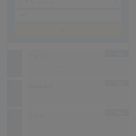
anzeigen
4 Songs
1
Nightwish
233
07.01.1999
5 Songs
2
Don Huonot
219
11.02.1999
4 Songs
3
Apulanta
216
07.01.1999