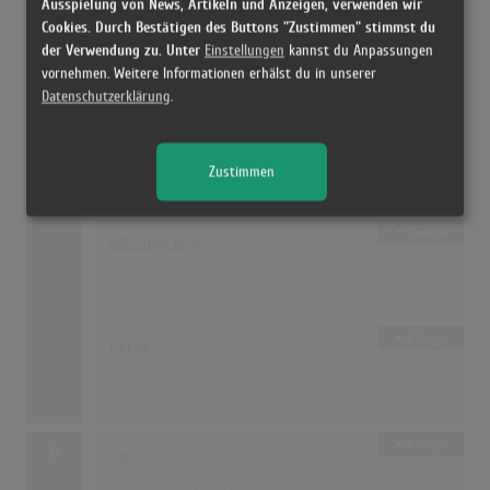
Ausspielung von News, Artikeln und Anzeigen, verwenden wir
1 Song
Cookies. Durch Bestätigen des Buttons "Zustimmen" stimmst du
Tony Viikinki Halme
der Verwendung zu. Unter
Einstellungen
kannst du Anpassungen
36
29.04.1999
vornehmen. Weitere Informationen erhälst du in unserer
Datenschutzerklärung
.
1 Song
28
Eurythmics
Zustimmen
35
30.09.1999
2 Songs
Pet Shop Boys
35
22.07.1999
2 Songs
Tiktak
35
02.09.1999
3 Songs
31
Cher