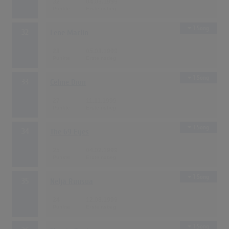
32
04.03.1999
1 Song
32
Lene Marlin
28
05.08.1999
1 Song
33
Celine Dion
27
11.11.1999
1 Song
34
The 69 Eyes
25
04.02.1999
1 Song
35
Neljä Ruusua
24
12.08.1999
1 Song