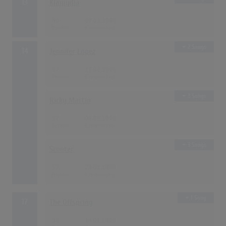
13
Klamydia
66
07.01.1999
2 Songs
14
Jennifer Lopez
57
17.06.1999
3 Songs
Ricky Martin
57
06.05.1999
3 Songs
Scooter
57
28.01.1999
1 Song
17
The Offspring
52
14.01.1999