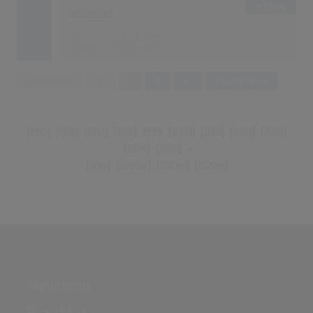
1 Song
Sentenced
11
16.12.1999
Previous
Next
Erste Seite
«
1
2
»
Letzte Seite
[
1995
] [
1996
] [
1997
] [
1998
]
1999
[
2000
] [
2001
] [
2002
] [
2003
]
[
2004
] [
2005
]
»
[
90er
] [
2000er
] [
2010er
] [
2020er
]
PARTNERSEITE