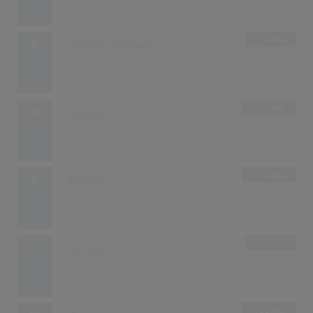
99
07.01.1999
1 Song
9
Children Of Bodom
79
18.02.1999
2 Songs
10
Tyrävyö
76
12.08.1999
2 Songs
11
Madonna
75
04.03.1999
1 Song
12
Mr. Oizo
70
15.04.1999
2 Songs