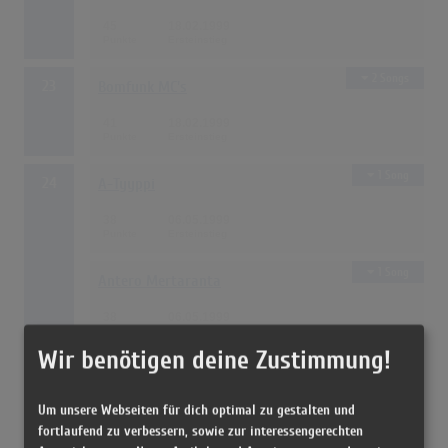
45
18.02.1999
2 Songs
23
Bomfunk MC's
41
18.02.1999
1 Song
24
A-Tyyppi
38
06.05.1999
1 Song
Antero Mertaranta
38
06.05.1999
Wir benötigen deine Zustimmung!
1 Song
26
Tina Turner
Um unsere Webseiten für dich optimal zu gestalten und
36
14.10.1999
fortlaufend zu verbessern, sowie zur interessengerechten