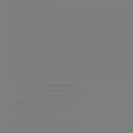
Erfolgreichstes Album: -
Norwegen
Alben Gesamt
0
Top-10 Alben
0
Nr.1 Alben
0
Erste Notierung:
-
Letzte Notierung:
-
Höchstpostion:
-
Erfolgreichstes Album: -
Finnland
Alben Gesamt
5
Top-10 Alben
3
Nr.1 Alben
2
Erste Notierung:
07.09.1995
Letzte Notierung:
10.04.2008
Höchstpostion:
1
Erfolgreichstes Album:
Tähtikaaren taa