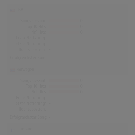
USA
Songs Gesamt
0
Top-10 Hits
0
Nr.1 Hits
0
Erste Notierung:
-
Letzte Notierung:
-
Höchstpostion:
-
Erfolgreichster Song: -
Norwegen
Songs Gesamt
0
Top-10 Hits
0
Nr.1 Hits
0
Erste Notierung:
-
Letzte Notierung:
-
Höchstpostion:
-
Erfolgreichster Song: -
Finnland