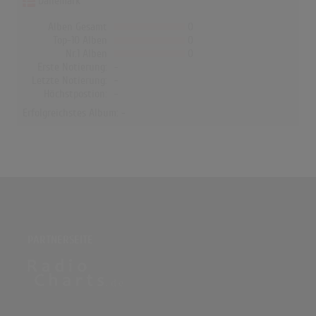
Dänemark
Alben Gesamt
0
Top-10 Alben
0
Nr.1 Alben
0
Erste Notierung:
-
Letzte Notierung:
-
Höchstpostion:
-
Erfolgreichstes Album: -
PARTNERSEITE