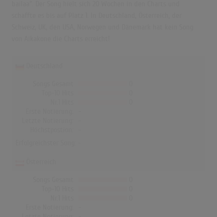
bailaa". Der Song hielt sich 20 Wochen in den Charts und
schaffte es bis auf Platz 1. In Deutschland, Österreich, der
Schweiz, UK, den USA, Norwegen und Dänemark hat kein Song
von Aikakone die Charts erreicht!
Deutschland
Songs Gesamt
0
Top-10 Hits
0
Nr.1 Hits
0
Erste Notierung:
-
Letzte Notierung:
-
Höchstpostion:
-
Erfolgreichster Song: -
Österreich
Songs Gesamt
0
Top-10 Hits
0
Nr.1 Hits
0
Erste Notierung:
-
Letzte Notierung:
-