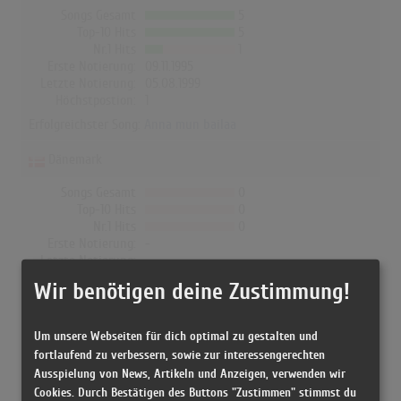
Songs Gesamt
5
Top-10 Hits
5
Nr.1 Hits
1
Erste Notierung:
09.11.1995
Letzte Notierung:
05.08.1999
Höchstpostion:
1
Erfolgreichster Song:
Anna mun bailaa
Dänemark
Songs Gesamt
0
Top-10 Hits
0
Nr.1 Hits
0
Erste Notierung:
-
Letzte Notierung:
-
Höchstpostion:
-
Wir benötigen deine Zustimmung!
Erfolgreichster Song: -
Um unsere Webseiten für dich optimal zu gestalten und
fortlaufend zu verbessern, sowie zur interessengerechten
Aikakone in den Albumcharts
Ausspielung von News, Artikeln und Anzeigen, verwenden wir
Cookies. Durch Bestätigen des Buttons "Zustimmen" stimmst du