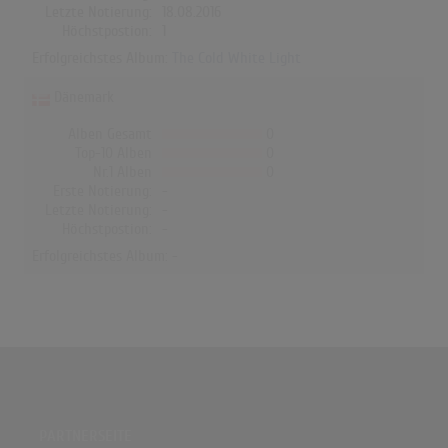
Letzte Notierung:
18.08.2016
Höchstpostion:
1
Erfolgreichstes Album:
The Cold White Light
Dänemark
Alben Gesamt
0
Top-10 Alben
0
Nr.1 Alben
0
Erste Notierung:
-
Letzte Notierung:
-
Höchstpostion:
-
Erfolgreichstes Album: -
PARTNERSEITE