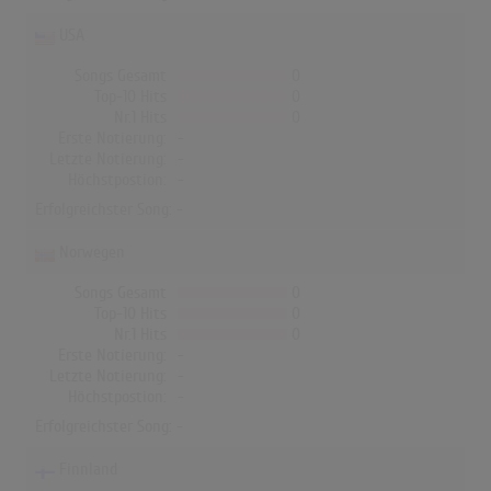
USA
Songs Gesamt
0
Top-10 Hits
0
Nr.1 Hits
0
Erste Notierung:
-
Letzte Notierung:
-
Höchstpostion:
-
Erfolgreichster Song: -
Norwegen
Songs Gesamt
0
Top-10 Hits
0
Nr.1 Hits
0
Erste Notierung:
-
Letzte Notierung:
-
Höchstpostion:
-
Erfolgreichster Song: -
Finnland