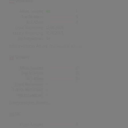
Österreich
Alben Gesamt
1
Top-10 Alben
0
Nr.1 Alben
0
Erste Notierung:
12.06.2005
Letzte Notierung:
12.06.2005
Höchstpostion:
59
Erfolgreichstes Album:
The Funeral Album
Schweiz
Alben Gesamt
0
Top-10 Alben
0
Nr.1 Alben
0
Erste Notierung:
-
Letzte Notierung:
-
Höchstpostion:
-
Erfolgreichstes Album: -
UK
Alben Gesamt
0