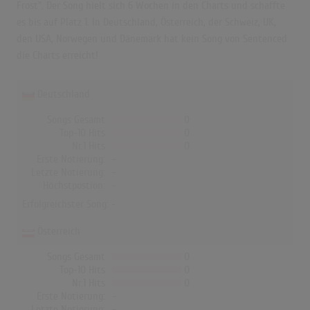
Frost". Der Song hielt sich 6 Wochen in den Charts und schaffte
es bis auf Platz 1. In Deutschland, Österreich, der Schweiz, UK,
den USA, Norwegen und Dänemark hat kein Song von Sentenced
die Charts erreicht!
Deutschland
Songs Gesamt
0
Top-10 Hits
0
Nr.1 Hits
0
Erste Notierung:
-
Letzte Notierung:
-
Höchstpostion:
-
Erfolgreichster Song: -
Österreich
Songs Gesamt
0
Top-10 Hits
0
Nr.1 Hits
0
Erste Notierung:
-
Letzte Notierung:
-