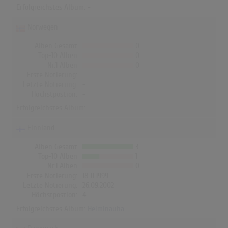
Erfolgreichstes Album: -
Norwegen
Alben Gesamt
0
Top-10 Alben
0
Nr.1 Alben
0
Erste Notierung:
-
Letzte Notierung:
-
Höchstpostion:
-
Erfolgreichstes Album: -
Finnland
Alben Gesamt
3
Top-10 Alben
1
Nr.1 Alben
0
Erste Notierung:
18.11.1999
Letzte Notierung:
26.09.2002
Höchstpostion:
4
Erfolgreichstes Album:
Helminauha