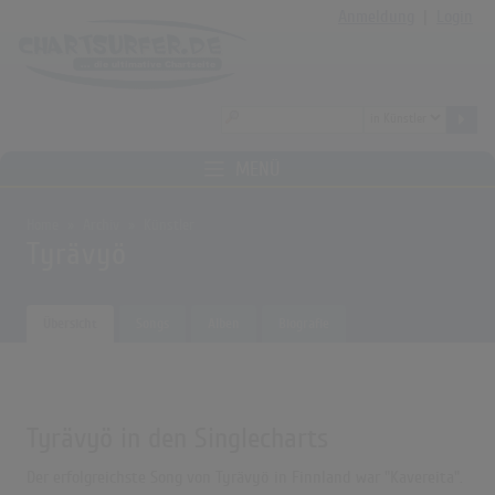
Anmeldung
|
Login
MENÜ
Home
Archiv
Künstler
Tyrävyö
Übersicht
Songs
Alben
Biografie
Tyrävyö in den Singlecharts
Der erfolgreichste Song von Tyrävyö in Finnland war "Kavereita".