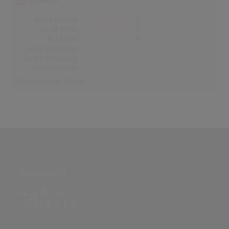
Dänemark
Alben Gesamt
0
Top-10 Alben
0
Nr.1 Alben
0
Erste Notierung:
-
Letzte Notierung:
-
Höchstpostion:
-
Erfolgreichstes Album: -
PARTNERSEITE