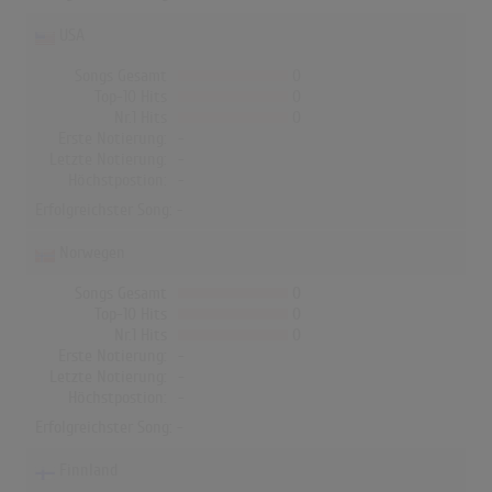
USA
Songs Gesamt
0
Top-10 Hits
0
Nr.1 Hits
0
Erste Notierung:
-
Letzte Notierung:
-
Höchstpostion:
-
Erfolgreichster Song: -
Norwegen
Songs Gesamt
0
Top-10 Hits
0
Nr.1 Hits
0
Erste Notierung:
-
Letzte Notierung:
-
Höchstpostion:
-
Erfolgreichster Song: -
Finnland