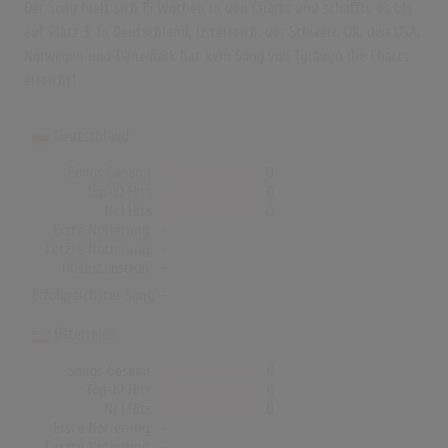
Der Song hielt sich 15 Wochen in den Charts und schaffte es bis
auf Platz 3. In Deutschland, Österreich, der Schweiz, UK, den USA,
Norwegen und Dänemark hat kein Song von Tyrävyö die Charts
erreicht!
Deutschland
Songs Gesamt
0
Top-10 Hits
0
Nr.1 Hits
0
Erste Notierung:
-
Letzte Notierung:
-
Höchstpostion:
-
Erfolgreichster Song: -
Österreich
Songs Gesamt
0
Top-10 Hits
0
Nr.1 Hits
0
Erste Notierung:
-
Letzte Notierung:
-