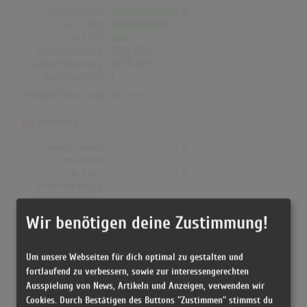
Songs Gesamt
8
Top-10 Hits
7
Nr.1 Hits
2
Erste Notierung:
15.07.1999
Letzte Notierung:
25.08.2005
Höchstpostion:
1
Erfolgreichster Song:
Kavereita
Dänemark
Songs Gesamt
0
Top-10 Hits
0
Nr.1 Hits
0
Erste Notierung:
-
Letzte Notierung:
-
Höchstpostion:
-
Wir benötigen deine Zustimmung!
Erfolgreichster Song: -
Um unsere Webseiten für dich optimal zu gestalten und
fortlaufend zu verbessern, sowie zur interessengerechten
Tyrävyö in den Albumcharts
Ausspielung von News, Artikeln und Anzeigen, verwenden wir
Cookies. Durch Bestätigen des Buttons "Zustimmen" stimmst du