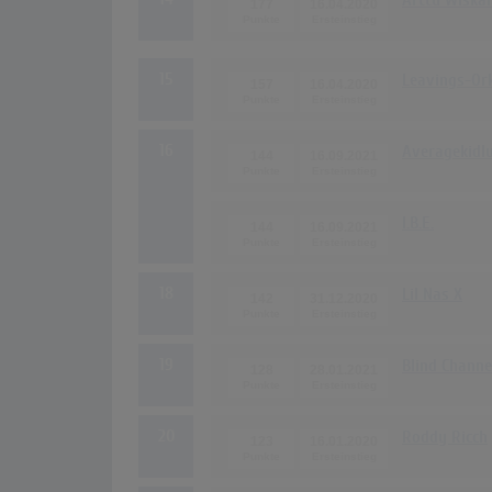
Arttu Wiskar
177
16.04.2020
15
Leavings-Ork
157
16.04.2020
16
Averagekidl
144
16.09.2021
I.B.E.
144
16.09.2021
18
Lil Nas X
142
31.12.2020
19
Blind Channe
128
28.01.2021
20
Roddy Ricch
123
16.01.2020