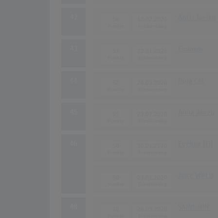
42
Antti Tuisku
58
13.02.2020
43
Eminem
53
23.01.2020
44
Doja Cat
52
26.03.2020
45
Anna Abreu
51
23.07.2020
46
Evelina [FI]
50
30.01.2020
Juice WRLD
50
23.01.2020
48
SAINt JHN
48
26.03.2020