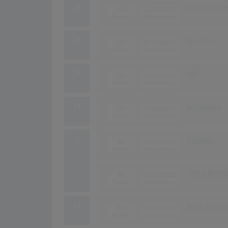
21
Olivia Rodri
116
21.01.2021
22
Elastinen
111
06.02.2020
23
JVG
104
02.01.2020
24
Gettomasa
103
02.01.2020
25
Pyhimys
99
09.01.2020
Teflon Broth
99
04.06.2020
27
Jenni Vartia
93
06.02.2020