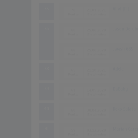
35
Viivi [FI]
70
21.01.2021
36
Jason Derul
68
25.06.2020
Jawsh 685
68
25.06.2020
38
Adele
65
21.10.2021
39
DaBaby
61
14.05.2020
40
Keko Salata
60
30.04.2020
41
Mariah Care
59
03.12.2020