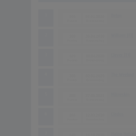
1
Behm
596
02.01.2020
2
William [FI]
380
30.04.2020
3
Clever [FI]
329
30.04.2020
4
The Weeknd
300
02.01.2020
5
Måneskin
288
27.05.2021
6
Cledos
265
12.03.2020
7
Haloo Helsin
246
15.10.2020