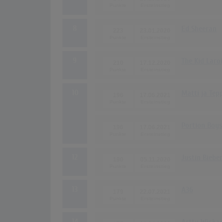
8
Ed Sheeran
223
23.01.2020
9
The Kid Laro
210
17.12.2020
10
Matti ja Tep
196
17.06.2021
Portion Boy
196
17.06.2021
12
Justin Biebe
190
05.11.2020
13
A36
179
22.07.2021
14