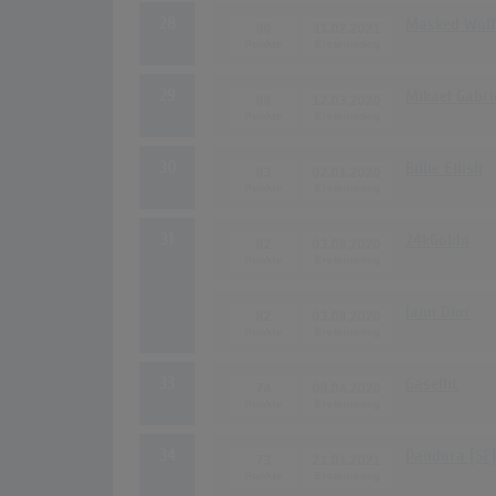
28
Masked Wolf
90
11.02.2021
29
Mikael Gabri
89
12.03.2020
30
Billie Eilish
83
02.01.2020
31
24kGoldn
82
03.09.2020
Iann Dior
82
03.09.2020
33
Gasellit
74
09.04.2020
34
Pandora [SE
73
21.01.2021