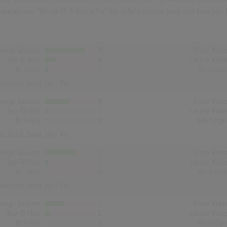
wegen war "Wings Of A Butterfly" der erfolgreichste Song und kam hier b
Songs Gesamt
15
Erste Noti
Top-10 Hits
4
Letzte Noti
Nr.1 Hits
1
Höchstpo
reichster Song:
Join Me
Songs Gesamt
9
Erste Noti
Top-10 Hits
1
Letzte Noti
Nr.1 Hits
0
Höchstpo
reichster Song:
Join Me
Songs Gesamt
12
Erste Noti
Top-10 Hits
1
Letzte Noti
Nr.1 Hits
0
Höchstpo
reichster Song:
Join Me
Songs Gesamt
7
Erste Noti
Top-10 Hits
2
Letzte Noti
Nr.1 Hits
0
Höchstpo