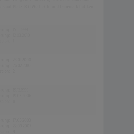
is auf Platz 18 (1 Woche). In und Dänemark hat kein
erung:
15.11.1999
erung:
12.03.2010
stion:
1
erung:
23.01.2000
erung:
26.02.2010
stion:
2
erung:
19.12.1999
erung:
19.03.2006
stion:
8
erung:
17.05.2003
erung:
22.09.2007
stion:
9