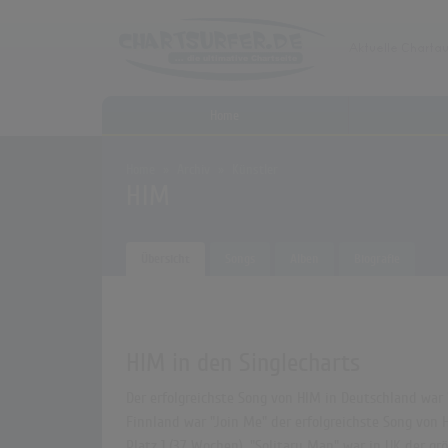
Home
Home
Archiv
Künstler
HIM
Übersicht
Songs
Alben
Biografie
HIM in den Singlecharts
Der erfolgreichste Song von HIM in Deutschland war "
Finnland war "Join Me" der erfolgreichste Song von H
Platz 1 (37 Wochen). "Solitary Man" war in UK der gr