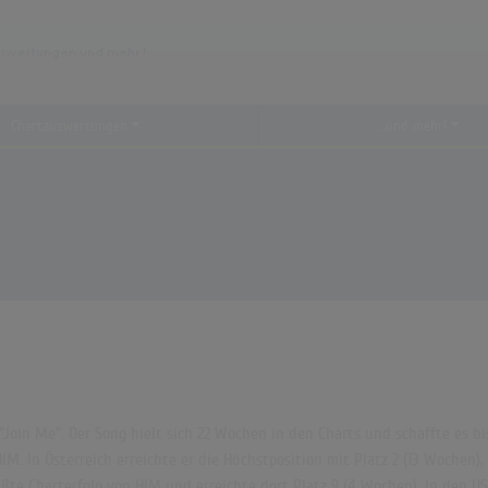
Chartauswertungen
...und mehr!
Join Me". Der Song hielt sich 22 Wochen in den Charts und schaffte es bis
IM. In Österreich erreichte er die Höchstposition mit Platz 2 (13 Wochen)
ößte Charterfolg von HIM und erreichte dort Platz 9 (4 Wochen). In den U