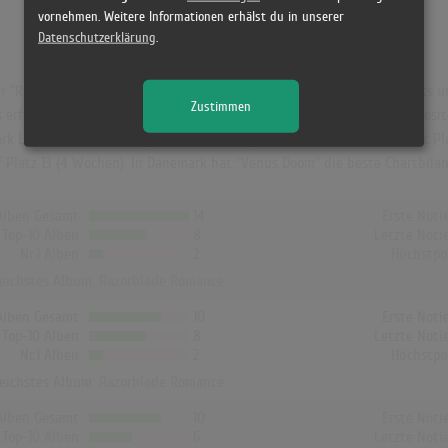
vornehmen. Weitere Informationen erhälst du in unserer
Datenschutzerklärung
.
 "Razorblade Romance". Das Album hielt sich 57 Wochen in den Charts und 
Zustimmen
rfolgreichste Album von HIM. In Österreich erreichte es die Höchstpositio
ark Light" war in UK der größte Charterfolg von HIM und erreichte dort P
f Platz 13 (4 Wochen). In Dänemark hat "Venus Doom" die beste Chartbila
Alben Gesamt
14
Erste Noti
Top-10 Alben
8
Letzte Noti
Nr.1 Alben
2
Höchstpo
reichstes Album:
Razorblade Romance
Alben Gesamt
10
Erste Noti
Top-10 Alben
8
Letzte Noti
Nr.1 Alben
2
Höchstpo
reichstes Album:
Razorblade Romance
Alben Gesamt
10
Erste Noti
Top-10 Alben
6
Letzte Noti