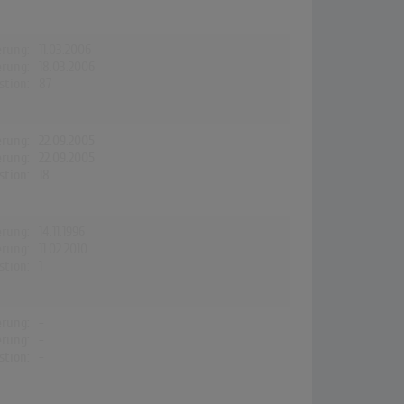
erung:
11.03.2006
erung:
18.03.2006
stion:
87
erung:
22.09.2005
erung:
22.09.2005
stion:
18
erung:
14.11.1996
erung:
11.02.2010
stion:
1
erung:
-
erung:
-
stion:
-