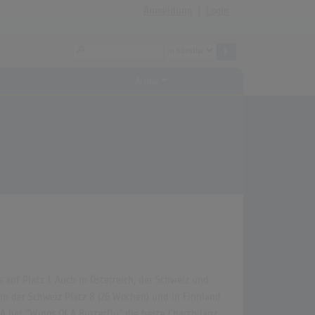
Anmeldung
|
Login
Archiv
 auf Platz 1. Auch in Österreich, der Schweiz und
, in der Schweiz Platz 8 (26 Wochen) und in Finnland
SA hat "Wings Of A Butterfly" die beste Chartbilanz