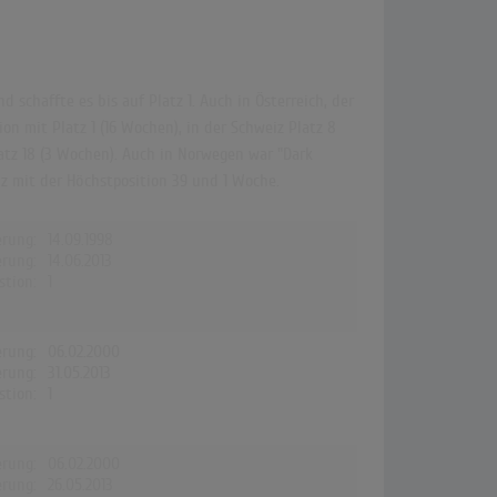
schaffte es bis auf Platz 1. Auch in Österreich, der
n mit Platz 1 (16 Wochen), in der Schweiz Platz 8
latz 18 (3 Wochen). Auch in Norwegen war "Dark
nz mit der Höchstposition 39 und 1 Woche.
erung:
14.09.1998
erung:
14.06.2013
stion:
1
erung:
06.02.2000
erung:
31.05.2013
stion:
1
erung:
06.02.2000
erung:
26.05.2013