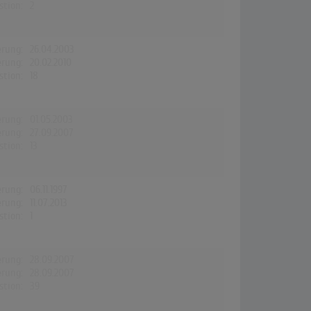
stion:
2
erung:
26.04.2003
erung:
20.02.2010
stion:
18
erung:
01.05.2003
erung:
27.09.2007
stion:
13
erung:
06.11.1997
erung:
11.07.2013
stion:
1
erung:
28.09.2007
erung:
28.09.2007
stion:
39