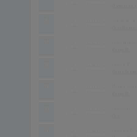
Oliver Onions
26
Stumblin' In
47
01.01.1979
Chris Norman
27
Hooray! Hoor
45
09.04.1979
Boney M.
28
Hot Stuff
43
18.06.1979
Donna Summ
29
Mary's Boy C
42
01.01.1979
Boney M.
30
Le Freak
41
12.02.1979
Chic
31
Das Lied Vo
40
03.09.1979