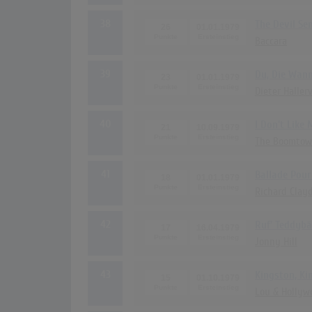
38
The Devil Se
26
01.01.1979
Baccara
39
Du, Die Wann
23
01.01.1979
Dieter Halle
40
I Don't Like
21
10.09.1979
The Boomtow
41
Ballade Pour
18
01.01.1979
Richard Clay
42
Ruf' Teddybä
17
16.04.1979
Jonny Hill
43
Kingston, Ki
15
01.10.1979
Lou & Hollyw