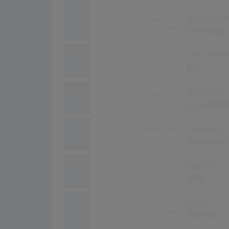
We Don't Ta
122
17.09.1979
Cliff Richard
8
I Was Made F
98
30.07.1979
Kiss
9
Bright Eyes
91
11.06.1979
Art Garfunkel
10
Dschinghis 
88
09.04.1979
Dschinghis K
11
Chiquitita
85
12.02.1979
ABBA
12
Maybe
83
29.10.1979
Thom Pace