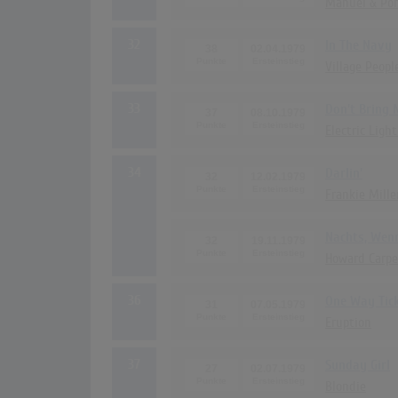
Manuel & Po
32
In The Navy
38
02.04.1979
Village Peopl
33
Don't Bring
37
08.10.1979
Electric Ligh
34
Darlin'
32
12.02.1979
Frankie Mille
Nachts, Wenn
32
19.11.1979
Howard Carpe
36
One Way Tic
31
07.05.1979
Eruption
37
Sunday Girl
27
02.07.1979
Blondie