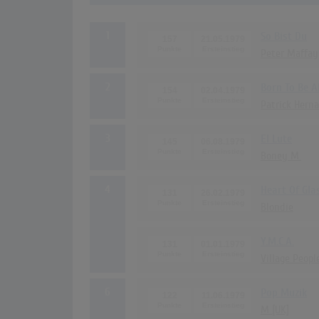
1
So Bist Du
157
21.05.1979
Peter Maffay
2
Born To Be A
154
02.04.1979
Patrick Hern
3
El Lute
145
06.08.1979
Boney M.
4
Heart Of Gla
131
26.02.1979
Blondie
Y.M.C.A.
131
01.01.1979
Village Peopl
6
Pop Muzik
122
11.06.1979
M [UK]