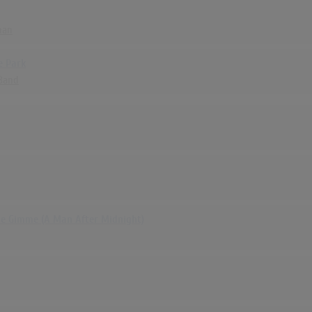
han
e Park
 Band
 Gimme (A Man After Midnight)