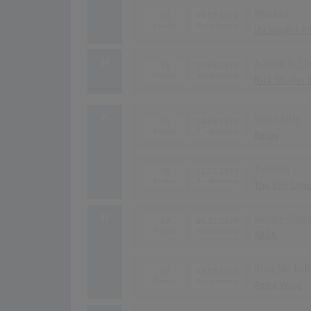
Moskau
83
09.07.1979
Dschinghis K
14
A Walk In Th
71
10.09.1979
Nick Straker
15
Some Girls
70
14.05.1979
Racey
Tragedy
70
12.03.1979
The Bee Gees
17
Gimme Gimme
57
05.11.1979
ABBA
Ring My Bell
57
23.07.1979
Anita Ward