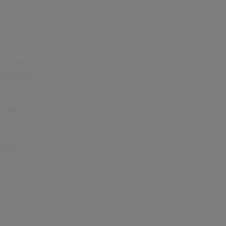
ny
e
 Me Down
t Orchestra
r [UK]
 Alles Schläft
ndale
ket