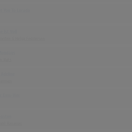
nt You To Lorado
e Ist Voll
rvorden & Helga Feddersen
 Mondays
n Rats
 Adeline
derman
r Eins-Vier
ngston
ood Bananas