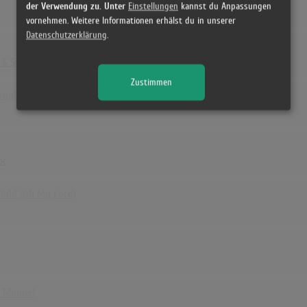
der Verwendung zu. Unter
Einstellungen
kannst du Anpassungen
vornehmen. Weitere Informationen erhälst du in unserer
Datenschutzerklärung
.
 & Suzi Quatro
Zustimmen
ay! It's A Holi-Holiday
er
hild (Oh My Lord)
n Manuel