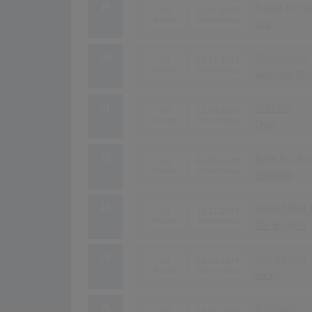
19
Trojan Horse
56
01.01.1979
Luv'
20
Kreuzberger
55
01.01.1979
Gebrüder Bla
21
Save Me
54
23.04.1979
Clout
22
Baby It's Yo
53
05.02.1979
Promises
23
Video Killed
51
19.11.1979
The Buggles
24
Boy Oh Boy
50
24.09.1979
Racey
25
Bulldozer
48
22.01.1979