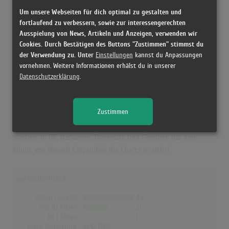
Erfolgreichster Song: -
Um unsere Webseiten für dich optimal zu gestalten und
fortlaufend zu verbessern, sowie zur interessengerechten
Ausspielung von News, Artikeln und Anzeigen, verwenden wir
Howard Carpendale in den Albumcharts
Cookies. Durch Bestätigen des Buttons "Zustimmen" stimmst du
der Verwendung zu. Unter
Einstellungen
kannst du Anpassungen
Das erfolgreichste Album von Howard Carpendale in Deutschland
vornehmen. Weitere Informationen erhälst du in unserer
war "Mein Weg zu dir". Das Album hielt sich 28 Wochen in den
Datenschutzerklärung
.
Charts und schaffte es bis auf Platz 3. "Meine schönsten Lieder"
war in Österreich der größte Charterfolg von Howard Carpendale
Zustimmen
und erreichte dort Platz 1 (12 Wochen). In der Schweiz hat "Hello
Again" die beste Chartbilanz mit der Höchstposition 7 und 16
Wochen. In UK, Norwegen, Dänemark und Finnland hat kein
Album von Howard Carpendale die Charts erreicht!
Deutschland
Alben Gesamt
43
Top-10 Alben
21
Nr.1 Alben
1
Erste Notierung:
10.12.1979