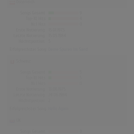
Österreich
Songs Gesamt
9
Top-10 Hits
4
Nr.1 Hits
0
Erste Notierung:
15.01.1975
Letzte Notierung:
15.05.1984
Höchstpostion:
5
Erfolgreichster Song:
Deine Spuren Im Sand
Schweiz
Songs Gesamt
5
Top-10 Hits
5
Nr.1 Hits
0
Erste Notierung:
13.06.1975
Letzte Notierung:
24.06.1984
Höchstpostion:
2
Erfolgreichster Song:
Hello Again
UK
Songs Gesamt
0