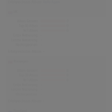
Erfolgreichstes Album:
Hello Again
UK
Alben Gesamt
0
Top-10 Alben
0
Nr.1 Alben
0
Erste Notierung:
-
Letzte Notierung:
-
Höchstpostion:
-
Erfolgreichstes Album: -
Norwegen
Alben Gesamt
0
Top-10 Alben
0
Nr.1 Alben
0
Erste Notierung:
-
Letzte Notierung:
-
Höchstpostion:
-
Erfolgreichstes Album: -
Finnland