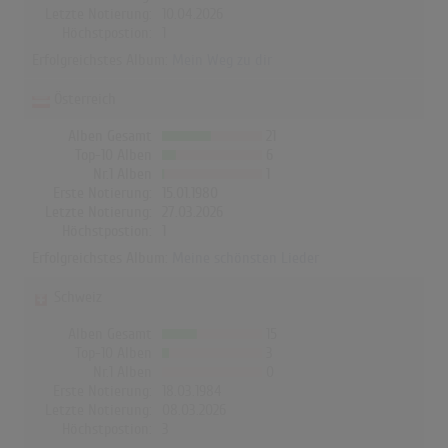
Letzte Notierung:
10.04.2026
Höchstpostion:
1
Erfolgreichstes Album:
Mein Weg zu dir
Österreich
Alben Gesamt
21
Top-10 Alben
6
Nr.1 Alben
1
Erste Notierung:
15.01.1980
Letzte Notierung:
27.03.2026
Höchstpostion:
1
Erfolgreichstes Album:
Meine schönsten Lieder
Schweiz
Alben Gesamt
15
Top-10 Alben
3
Nr.1 Alben
0
Erste Notierung:
18.03.1984
Letzte Notierung:
08.03.2026
Höchstpostion:
3