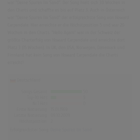
war "Deine Spuren Im Sand". Der Song hielt sich 30 Wochen in
den Charts und schaffte es bis auf Platz 3. Auch in Österreich
war "Deine Spuren Im Sand" der erfolgreichste Song von Howard
Carpendale. Hier erreichte er die Höchstposition 5 und war 20
Wochen in den Charts. "Hello Again" war in der Schweiz der
größte Charterfolg von Howard Carpendale und erreichte dort
Platz 3 (15 Wochen). In UK, den USA, Norwegen, Dänemark und
Finnland hat kein Song von Howard Carpendale die Charts
erreicht!
Deutschland
Songs Gesamt
50
Top-10 Hits
9
Nr.1 Hits
0
Erste Notierung:
15.01.1969
Letzte Notierung:
09.10.2009
Höchstpostion:
2
Erfolgreichster Song:
Deine Spuren Im Sand