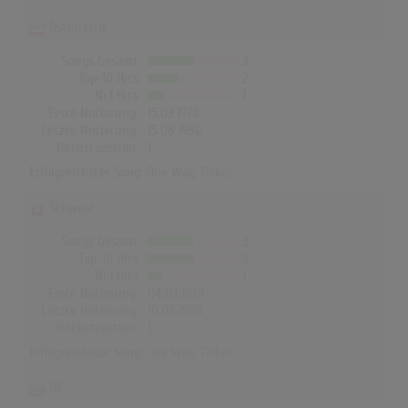
Österreich
Songs Gesamt
3
Top-10 Hits
2
Nr.1 Hits
1
Erste Notierung:
15.03.1978
Letzte Notierung:
15.08.1980
Höchstpostion:
1
Erfolgreichster Song:
One Way Ticket
Schweiz
Songs Gesamt
3
Top-10 Hits
3
Nr.1 Hits
1
Erste Notierung:
04.03.1978
Letzte Notierung:
10.08.1980
Höchstpostion:
1
Erfolgreichster Song:
One Way Ticket
UK