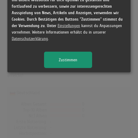
Höchstpostion:
-
fortlaufend zu verbessern, sowie zur interessengerechten
Erfolgreichster Song: -
Ausspielung von News, Artikeln und Anzeigen, verwenden wir
Cookies. Durch Bestätigen des Buttons "Zustimmen" stimmst du
der Verwendung zu. Unter
Einstellungen
kannst du Anpassungen
vornehmen. Weitere Informationen erhälst du in unserer
Eruption in den Albumcharts
Datenschutzerklärung
.
Das erfolgreichste Album von Eruption in Norwegen war "Leave A
Light". Das Album hielt sich 1 Woche in den Charts und schaffte
Zustimmen
es bis auf Platz 19. In Deutschland, Österreich, der Schweiz, UK,
Dänemark und Finnland hat kein Album von Eruption die Charts
erreicht!
Deutschland
Alben Gesamt
0
Top-10 Alben
0
Nr.1 Alben
0
Erste Notierung:
-
Letzte Notierung:
-
Höchstpostion:
-