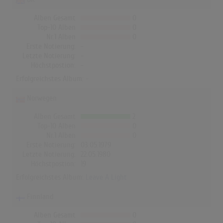
Alben Gesamt
0
Top-10 Alben
0
Nr.1 Alben
0
Erste Notierung:
-
Letzte Notierung:
-
Höchstpostion:
-
Erfolgreichstes Album: -
Norwegen
Alben Gesamt
2
Top-10 Alben
0
Nr.1 Alben
0
Erste Notierung:
03.05.1979
Letzte Notierung:
22.05.1980
Höchstpostion:
19
Erfolgreichstes Album:
Leave A Light
Finnland
Alben Gesamt
0