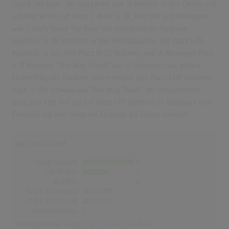
Stand The Rain". Der Song hielt sich 31 Wochen in den Charts und
schaffte es bis auf Platz 7. Auch in UK, den USA und Norwegen
war "I Can't Stand The Rain" der erfolgreichste Song von
Eruption. In UK erreichte er die Höchstposition mit Platz 5 (11
Wochen), in den USA Platz 18 (22 Wochen) und in Norwegen Platz
6 (11 Wochen). "One Way Ticket" war in Österreich der größte
Charterfolg von Eruption und erreichte dort Platz 1 (28 Wochen).
Auch in der Schweiz war "One Way Ticket" der erfolgreichste
Song und kam hier bis auf Platz 1 (15 Wochen). In Dänemark und
Finnland hat kein Song von Eruption die Charts erreicht!
Deutschland
Songs Gesamt
6
Top-10 Hits
3
Nr.1 Hits
0
Erste Notierung:
30.01.1978
Letzte Notierung:
26.10.1981
Höchstpostion:
7
Erfolgreichster Song:
I Can't Stand The Rain