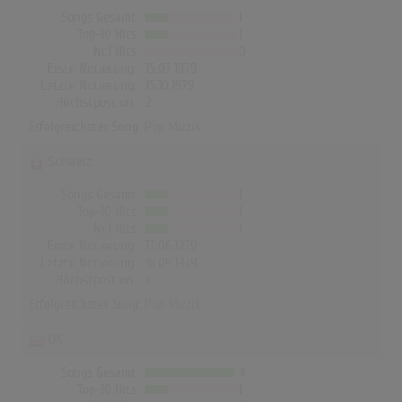
Songs Gesamt
1
Top-10 Hits
1
Nr.1 Hits
0
Erste Notierung:
15.07.1979
Letzte Notierung:
15.10.1979
Höchstpostion:
2
Erfolgreichster Song:
Pop Muzik
Schweiz
Songs Gesamt
1
Top-10 Hits
1
Nr.1 Hits
1
Erste Notierung:
17.06.1979
Letzte Notierung:
16.09.1979
Höchstpostion:
1
Erfolgreichster Song:
Pop Muzik
UK
Songs Gesamt
4
Top-10 Hits
1