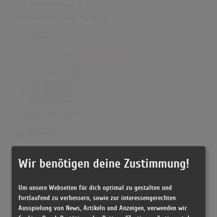
Höchstpostion:
5
Erfolgreichster Song:
Pop Muzik
Finnland
Songs Gesamt
0
Top-10 Hits
0
Nr.1 Hits
0
Erste Notierung:
-
Letzte Notierung:
-
Höchstpostion:
-
Erfolgreichster Song: -
Dänemark
Songs Gesamt
0
Top-10 Hits
0
Wir benötigen deine Zustimmung!
Nr.1 Hits
0
Erste Notierung:
-
Um unsere Webseiten für dich optimal zu gestalten und
Letzte Notierung:
-
Höchstpostion:
-
fortlaufend zu verbessern, sowie zur interessengerechten
Ausspielung von News, Artikeln und Anzeigen, verwenden wir
Erfolgreichster Song: -