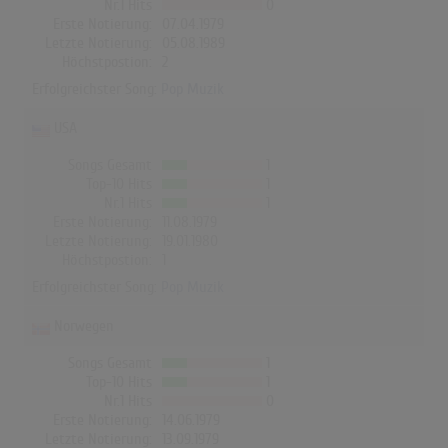
Nr.1 Hits
0
Erste Notierung:
07.04.1979
Letzte Notierung:
05.08.1989
Höchstpostion:
2
Erfolgreichster Song:
Pop Muzik
USA
Songs Gesamt
1
Top-10 Hits
1
Nr.1 Hits
1
Erste Notierung:
11.08.1979
Letzte Notierung:
19.01.1980
Höchstpostion:
1
Erfolgreichster Song:
Pop Muzik
Norwegen
Songs Gesamt
1
Top-10 Hits
1
Nr.1 Hits
0
Erste Notierung:
14.06.1979
Letzte Notierung:
13.09.1979