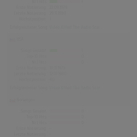
Nr.1 Hits
1
Erste Notierung:
22.09.1979
Letzte Notierung:
29.11.1980
Höchstpostion:
1
Erfolgreichster Song:
Video Killed The Radio Star
USA
Songs Gesamt
1
Top-10 Hits
0
Nr.1 Hits
0
Erste Notierung:
10.11.1979
Letzte Notierung:
12.01.1980
Höchstpostion:
40
Erfolgreichster Song:
Video Killed The Radio Star
Norwegen
Songs Gesamt
0
Top-10 Hits
0
Nr.1 Hits
0
Erste Notierung:
-
Letzte Notierung:
-