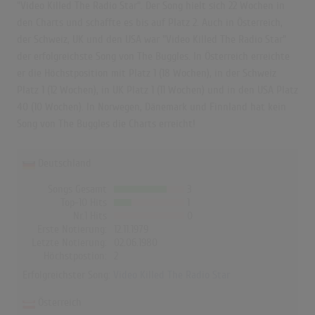
"Video Killed The Radio Star". Der Song hielt sich 22 Wochen in
den Charts und schaffte es bis auf Platz 2. Auch in Österreich,
der Schweiz, UK und den USA war "Video Killed The Radio Star"
der erfolgreichste Song von The Buggles. In Österreich erreichte
er die Höchstposition mit Platz 1 (18 Wochen), in der Schweiz
Platz 1 (12 Wochen), in UK Platz 1 (11 Wochen) und in den USA Platz
40 (10 Wochen). In Norwegen, Dänemark und Finnland hat kein
Song von The Buggles die Charts erreicht!
Deutschland
Songs Gesamt
3
Top-10 Hits
1
Nr.1 Hits
0
Erste Notierung:
12.11.1979
Letzte Notierung:
02.06.1980
Höchstpostion:
2
Erfolgreichster Song:
Video Killed The Radio Star
Österreich