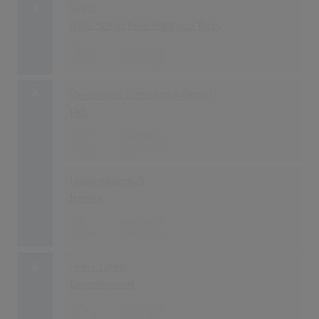
3
Sugar
Robin Schulz Feat. Francesco Yates
124
24.07.2015
4
Cheerleader (Felix Jaehn Remix)
OMI
117
06.02.2015
Lieblingsmensch
Namika
117
07.08.2015
6
Geiles Leben
Glasperlenspiel
115
02.10.2015