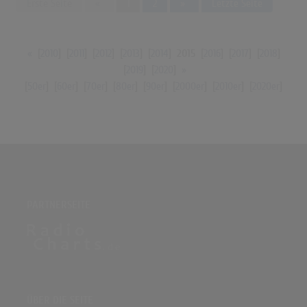
Previous
Next
Erste Seite
«
1
2
»
Letzte Seite
«
[
2010
] [
2011
] [
2012
] [
2013
] [
2014
]
2015
[
2016
] [
2017
] [
2018
]
[
2019
] [
2020
]
»
[
50er
] [
60er
] [
70er
] [
80er
] [
90er
] [
2000er
] [
2010er
] [
2020er
]
PARTNERSEITE
ÜBER DIE SEITE