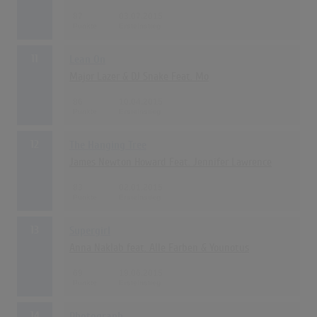
87
03.07.2015
11
Lean On
Major Lazer & DJ Snake Feat. Mo
86
10.04.2015
12
The Hanging Tree
James Newton Howard Feat. Jennifer Lawrence
83
02.01.2015
13
Supergirl
Anna Naklab feat. Alle Farben & Younotus
69
19.06.2015
14
Photograph