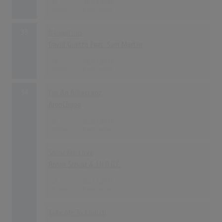
41
31.07.2015
33
Dangerous
David Guetta Feat. Sam Martin
39
02.01.2015
34
I'm An Albatraoz
AronChupa
34
02.01.2015
Show Me Love
Robin Schulz & J.U.D.G.E.
34
04.12.2015
Take Me To Church