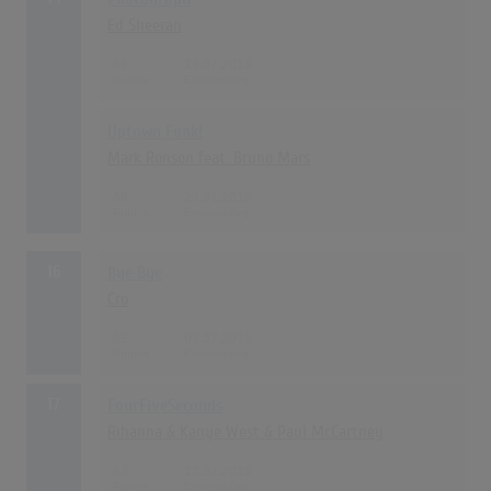
Ed Sheeran
66
24.07.2015
Uptown Funk!
Mark Ronson feat. Bruno Mars
66
23.01.2015
16
Bye Bye
Cro
65
03.07.2015
17
FourFiveSeconds
Rihanna & Kanye West & Paul McCartney
63
13.02.2015