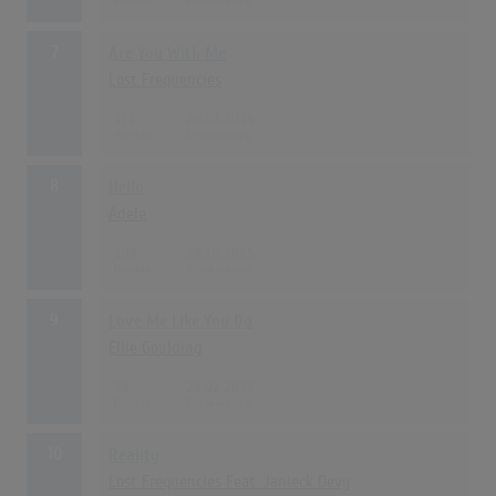
7
Are You With Me
Lost Frequencies
111
20.03.2015
8
Hello
Adele
100
30.10.2015
9
Love Me Like You Do
Ellie Goulding
95
20.02.2015
10
Reality
Lost Frequencies Feat. Janieck Devy