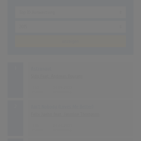
anzeigen
1
Astronaut
Sido Feat. Andreas Bourani
151
14.08.2015
2
Ain't Nobody (Loves Me Better)
Felix Jaehn feat. Jasmine Thompson
135
24.04.2015