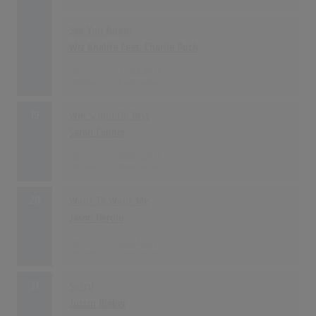
See You Again
Wiz Khalifa Feat. Charlie Puth
63
17.04.2015
19
Wie Schön Du Bist
Sarah Connor
62
08.05.2015
20
Want To Want Me
Jason Derulo
61
24.04.2015
21
Sorry
Justin Bieber