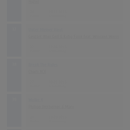
Hozier
34
02.01.2015
37
Unter Meiner Haut
Gestört Aber Geil & Koby Funk feat. Wincent Weiss
32
12.06.2015
38
Break The Rules
Charli XCX
27
30.01.2015
39
Wolke 4
Philipp Dittberner & Marv
24
13.03.2015