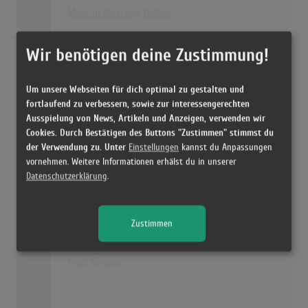
Madcon feat. Ray Dalton
54
24.04.2015
Wir benötigen deine Zustimmung!
26
Firestone
Um unsere Webseiten für dich optimal zu gestalten und
Kygo feat. Conrad
fortlaufend zu verbessern, sowie zur interessengerechten
Ausspielung von News, Artikeln und Anzeigen, verwenden wir
52
13.02.2015
Cookies. Durch Bestätigen des Buttons "Zustimmen" stimmst du
der Verwendung zu. Unter
Einstellungen
kannst du Anpassungen
27
How Deep Is Your Love
vornehmen. Weitere Informationen erhälst du in unserer
Datenschutzerklärung
.
Calvin Harris Feat. Disciples
46
14.08.2015
Zustimmen
28
Catch & Release (Deepend Remix)
Matt Simons
45
27.11.2015