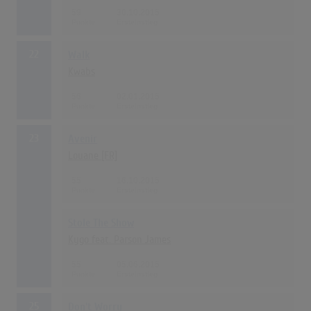
59
30.10.2015
22
Walk
Kwabs
56
02.01.2015
23
Avenir
Louane [FR]
55
16.10.2015
Stole The Show
Kygo feat. Parson James
55
05.06.2015
25
Don't Worry