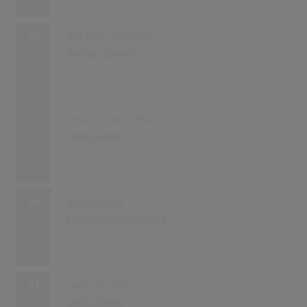
44
Auf Anderen Wegen
Andreas Bourani
16
02.01.2015
Wish You Were Mine
Philip George
16
27.02.2015
46
Book Of Love
Felix Jaehn Feat. Polina
14
09.10.2015
47
Love Yourself
Justin Bieber