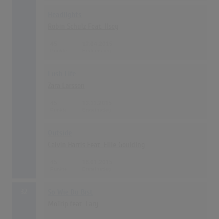
Headlights
Robin Schulz Feat. Ilsey
45
17.04.2015
Lush Life
Zara Larsson
45
13.11.2015
Outside
Calvin Harris Feat. Ellie Goulding
45
16.01.2015
32
So Wie Du Bist
MoTrip feat. Lary