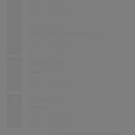
13
20.11.2015
Sun Goes Down
Robin Schulz Feat. Jasmine Thompson
13
02.01.2015
49
Waiting For Love
Avicii
11
10.07.2015
50
Schrei Nach Liebe
Die Ärzte
10
11.09.2015