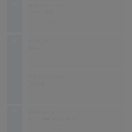
40
What Do You Mean?
Justin Bieber
23
04.09.2015
41
Easy Love
Sigala
22
09.10.2015
Hold Back The River
James Bay
22
27.03.2015
43
Locked Away
R. City Feat. Adam Levine
21
18.09.2015