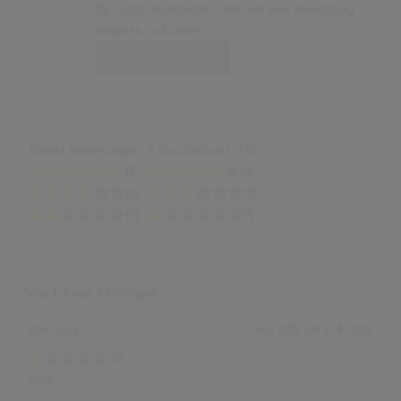
Du musst angemeldet sein, um eine Bewertung
abgeben zu können.
Login
Anzahl Bewertungen: 2 (Durchschnitt: 3.5)
(1)
(0)
(0)
(0)
(0)
(1)
Zeige
1-2
von
2
Einträgen.
Von
Book
16.12.2015 um 17:47 Uhr
Müll.