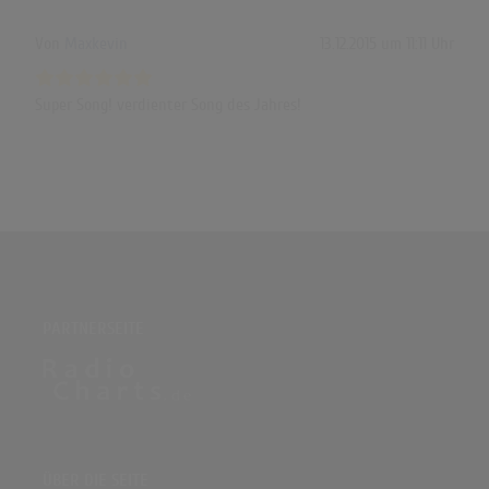
Von
Maxkevin
13.12.2015 um 11:11 Uhr
Super Song! verdienter Song des Jahres!
PARTNERSEITE
ÜBER DIE SEITE