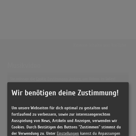
Externe Inhalte von
YouTube
Musikvideo
Sie müssen die
Cookie Zustimmung ändern
, um Videos zu laden!
9 Treffer zu "Astronaut Sido Feat. Andreas Bourani"
Wir benötigen deine Zustimmung!
SIDO - Astronaut (feat. Andreas Bourani) OFFICIAL VIDEO
(4:29)
SIDO - Astronaut (feat. Andreas Bourani) OFFICIAL VIDEO
Um unsere Webseiten für dich optimal zu gestalten und
(4:29)
fortlaufend zu verbessern, sowie zur interessengerechten
Ausspielung von News, Artikeln und Anzeigen, verwenden wir
Sido - Astronaut ft. Andreas Bourani
Cookies. Durch Bestätigen des Buttons "Zustimmen" stimmst du
(3:58)
der Verwendung zu. Unter
Einstellungen
kannst du Anpassungen