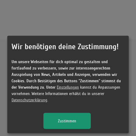
Wir benötigen deine Zustimmung!
Externe Inhalte von
YouTube
Um unsere Webseiten für dich optimal zu gestalten und
Musikvideo
fortlaufend zu verbessern, sowie zur interessengerechten
Ausspielung von News, Artikeln und Anzeigen, verwenden wir
Sie müssen die
Cookie Zustimmung ändern
, um Videos zu laden!
18 Treffer zu "Love Yourself Justin Bieber"
Cookies. Durch Bestätigen des Buttons "Zustimmen" stimmst du
der Verwendung zu. Unter
Einstellungen
kannst du Anpassungen
Justin Bieber - Love Yourself (Official Music Video)
vornehmen. Weitere Informationen erhälst du in unserer
(4:33)
Datenschutzerklärung
.
Justin Bieber - Love Yourself (Official Music Video)
(4:33)
Zustimmen
Justin Bieber - Love Yourself
(3:44)