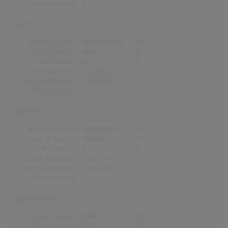
Höchstpostion:
4
UK
Wochen Gesamt
46
Top-10 Wochen
17
Nr.1 Wochen
6
Erste Notierung:
26.11.2015
Letzte Notierung:
06.10.2016
Höchstpostion:
1
USA
Wochen Gesamt
41
Top-10 Wochen
24
Nr.1 Wochen
2
Erste Notierung:
05.12.2015
Letzte Notierung:
10.09.2016
Höchstpostion:
1
Norwegen
Wochen Gesamt
18
Top-10 Wochen
15