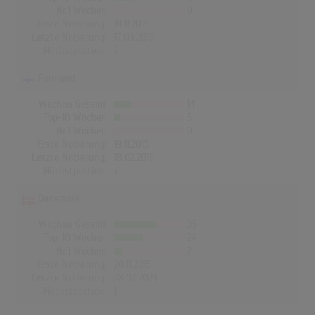
Nr.1 Wochen
0
Erste Notierung:
19.11.2015
Letzte Notierung:
17.03.2016
Höchstpostion:
3
Finnland
Wochen Gesamt
14
Top-10 Wochen
5
Nr.1 Wochen
0
Erste Notierung:
19.11.2015
Letzte Notierung:
18.02.2016
Höchstpostion:
7
Dänemark
Wochen Gesamt
35
Top-10 Wochen
24
Nr.1 Wochen
7
Erste Notierung:
20.11.2015
Letzte Notierung:
28.07.2023
Höchstpostion:
1