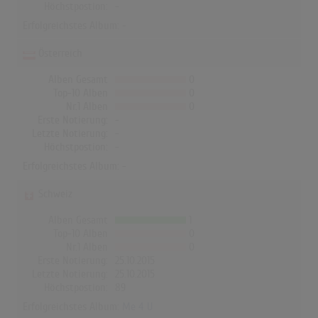
Höchstpostion:
-
Erfolgreichstes Album: -
Österreich
Alben Gesamt
0
Top-10 Alben
0
Nr.1 Alben
0
Erste Notierung:
-
Letzte Notierung:
-
Höchstpostion:
-
Erfolgreichstes Album: -
Schweiz
Alben Gesamt
1
Top-10 Alben
0
Nr.1 Alben
0
Erste Notierung:
25.10.2015
Letzte Notierung:
25.10.2015
Höchstpostion:
89
Erfolgreichstes Album:
Me 4 U