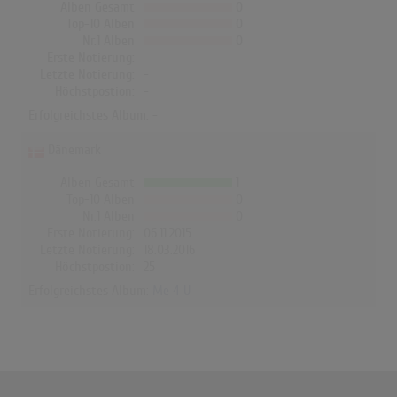
Alben Gesamt
0
Top-10 Alben
0
Nr.1 Alben
0
Erste Notierung:
-
Letzte Notierung:
-
Höchstpostion:
-
Erfolgreichstes Album: -
Dänemark
Alben Gesamt
1
Top-10 Alben
0
Nr.1 Alben
0
Erste Notierung:
06.11.2015
Letzte Notierung:
18.03.2016
Höchstpostion:
25
Erfolgreichstes Album:
Me 4 U