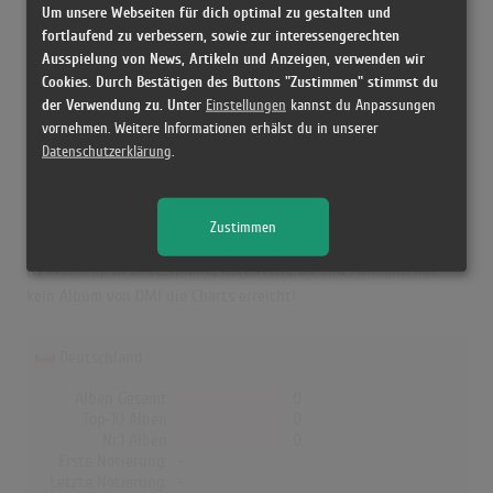
Erfolgreichster Song:
Cheerleader (Felix Jaehn Remix)
Um unsere Webseiten für dich optimal zu gestalten und
fortlaufend zu verbessern, sowie zur interessengerechten
Ausspielung von News, Artikeln und Anzeigen, verwenden wir
Cookies. Durch Bestätigen des Buttons "Zustimmen" stimmst du
OMI in den Albumcharts
der Verwendung zu. Unter
Einstellungen
kannst du Anpassungen
vornehmen. Weitere Informationen erhälst du in unserer
Das erfolgreichste Album von OMI in der Schweiz war "Me 4 U".
Datenschutzerklärung
.
Das Album hielt sich 1 Woche in den Charts und schaffte es bis
auf Platz 89. Auch in Norwegen und Dänemark war "Me 4 U" das
erfolgreichste Album von OMI. In Norwegen erreichte es die
Zustimmen
Höchstposition mit Platz 21 (2 Wochen) und in Dänemark Platz 25
(13 Wochen). In Deutschland, Österreich, UK und Finnland hat
kein Album von OMI die Charts erreicht!
Deutschland
Alben Gesamt
0
Top-10 Alben
0
Nr.1 Alben
0
Erste Notierung:
-
Letzte Notierung:
-