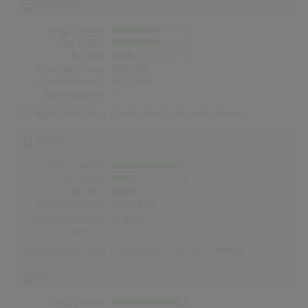
Österreich
Songs Gesamt
2
Top-10 Hits
2
Nr.1 Hits
1
Erste Notierung:
16.01.2015
Letzte Notierung:
26.02.2016
Höchstpostion:
1
Erfolgreichster Song:
Cheerleader (Felix Jaehn Remix)
Schweiz
Songs Gesamt
3
Top-10 Hits
1
Nr.1 Hits
1
Erste Notierung:
08.02.2015
Letzte Notierung:
01.12.2019
Höchstpostion:
1
Erfolgreichster Song:
Cheerleader (Felix Jaehn Remix)
UK
Songs Gesamt
3