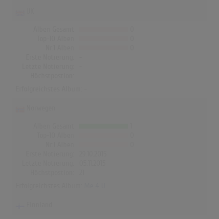
UK
Alben Gesamt
0
Top-10 Alben
0
Nr.1 Alben
0
Erste Notierung:
-
Letzte Notierung:
-
Höchstpostion:
-
Erfolgreichstes Album: -
Norwegen
Alben Gesamt
1
Top-10 Alben
0
Nr.1 Alben
0
Erste Notierung:
29.10.2015
Letzte Notierung:
05.11.2015
Höchstpostion:
21
Erfolgreichstes Album:
Me 4 U
Finnland