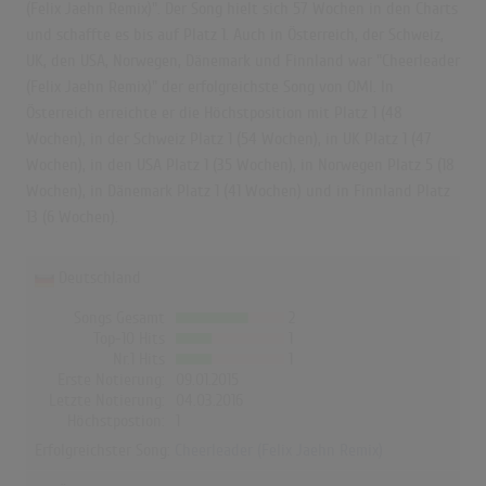
(Felix Jaehn Remix)". Der Song hielt sich 57 Wochen in den Charts
und schaffte es bis auf Platz 1. Auch in Österreich, der Schweiz,
UK, den USA, Norwegen, Dänemark und Finnland war "Cheerleader
(Felix Jaehn Remix)" der erfolgreichste Song von OMI. In
Österreich erreichte er die Höchstposition mit Platz 1 (48
Wochen), in der Schweiz Platz 1 (54 Wochen), in UK Platz 1 (47
Wochen), in den USA Platz 1 (35 Wochen), in Norwegen Platz 5 (18
Wochen), in Dänemark Platz 1 (41 Wochen) und in Finnland Platz
13 (6 Wochen).
Deutschland
Songs Gesamt
2
Top-10 Hits
1
Nr.1 Hits
1
Erste Notierung:
09.01.2015
Letzte Notierung:
04.03.2016
Höchstpostion:
1
Erfolgreichster Song:
Cheerleader (Felix Jaehn Remix)