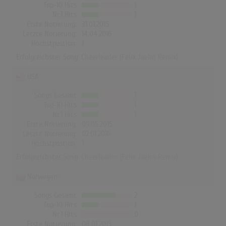
Top-10 Hits
1
Nr.1 Hits
1
Erste Notierung:
31.01.2015
Letzte Notierung:
14.04.2016
Höchstpostion:
1
Erfolgreichster Song:
Cheerleader (Felix Jaehn Remix)
USA
Songs Gesamt
1
Top-10 Hits
1
Nr.1 Hits
1
Erste Notierung:
09.05.2015
Letzte Notierung:
02.01.2016
Höchstpostion:
1
Erfolgreichster Song:
Cheerleader (Felix Jaehn Remix)
Norwegen
Songs Gesamt
2
Top-10 Hits
1
Nr.1 Hits
0
Erste Notierung:
08.01.2015