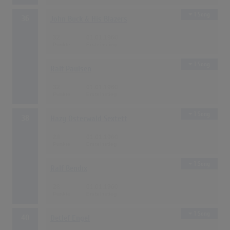
1 Song
36
John Buck & His Blazers
32
01.01.1960
1 Song
Ralf Paulsen
32
01.01.1960
1 Song
38
Hazy Osterwald Sextett
28
01.01.1960
1 Song
Ralf Bendix
28
01.01.1960
1 Song
40
Detlef Engel