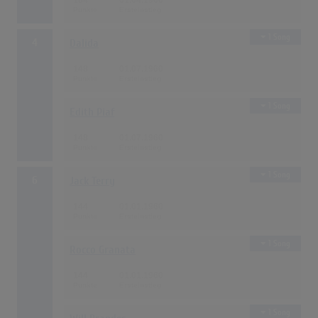
184
01.04.1960
1 Song
4
Dalida
148
01.07.1960
1 Song
Edith Piaf
148
01.07.1960
1 Song
6
Jack Terry
144
01.01.1960
1 Song
Rocco Granata
144
01.01.1960
1 Song