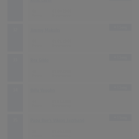
Rene Carol
68
01.04.1960
1 Song
32
Jimmy Makulis
60
01.01.1960
1 Song
33
Rex Gildo
48
01.09.1960
1 Song
34
Billy Vaughn
44
01.01.1960
1 Song
35
Papa Bue's Viking Jazzband
36
01.06.1960