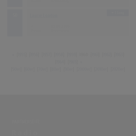
1 Song
50
Laurie London
4
01.05.1960
«
[
1955
] [
1956
] [
1957
] [
1958
] [
1959
]
1960
[
1961
] [
1962
] [
1963
]
[
1964
] [
1965
]
»
[
50er
] [
60er
] [
70er
] [
80er
] [
90er
] [
2000er
] [
2010er
] [
2020er
]
PARTNERSEITE