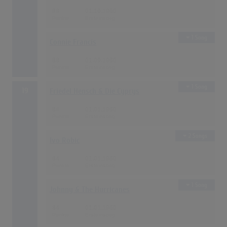
88
01.10.1960
1 Song
Connie Francis
88
01.09.1960
1 Song
19
Friedel Hensch & Die Cyprys
84
01.01.1960
2 Songs
Ivo Robic
84
01.01.1960
1 Song
Johnny & The Hurricanes
84
01.01.1960