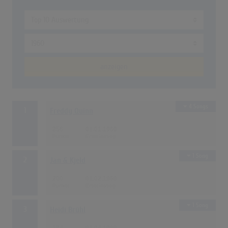
anzeigen
4 Songs
1
Freddy Quinn
256
01.01.1960
1 Song
2
Jan & Kjeld
200
01.02.1960
1 Song
3
Heidi Brühl