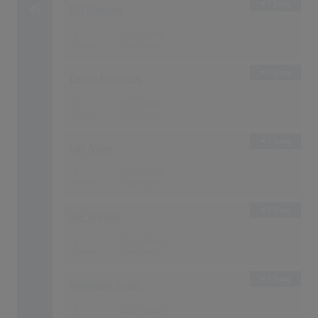
1 Song
45
Bill Ramsey
8
01.01.1960
1 Song
Conny Froboess
8
01.09.1960
1 Song
Lys Assia
8
01.01.1960
1 Song
The Browns
8
01.01.1960
1 Song
Wolfgang Sauer
8
01.01.1960