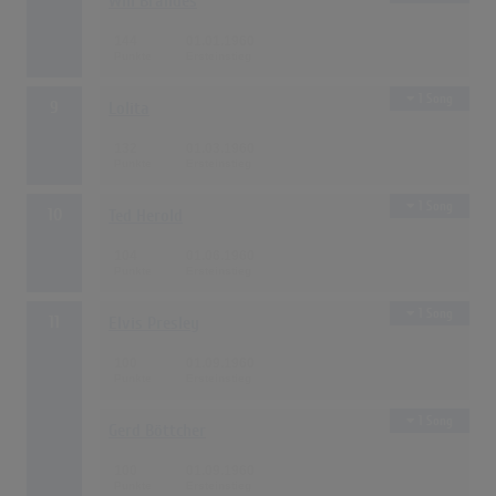
Will Brandes
144
01.01.1960
1 Song
9
Lolita
132
01.03.1960
1 Song
10
Ted Herold
104
01.06.1960
1 Song
11
Elvis Presley
100
01.09.1960
1 Song
Gerd Böttcher
100
01.09.1960