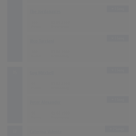
1 Song
The Jordanaires
100
01.09.1960
1 Song
Vico Torriani
100
01.08.1960
1 Song
15
Guy Mitchell
96
01.02.1960
1 Song
Peter Alexander
96
01.02.1960
2 Songs
17
Caterina Valente