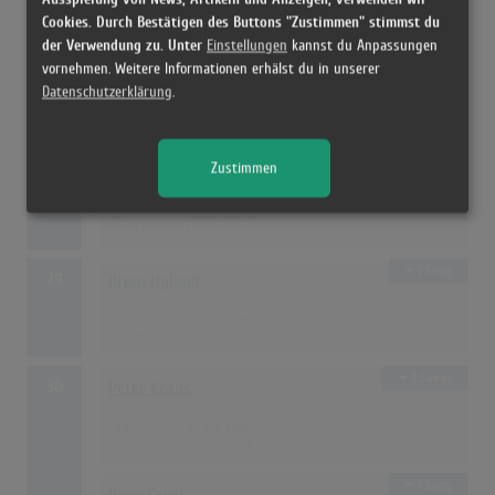
Cookies. Durch Bestätigen des Buttons "Zustimmen" stimmst du
der Verwendung zu. Unter
Einstellungen
kannst du Anpassungen
1 Song
Marianne Opitz
vornehmen. Weitere Informationen erhälst du in unserer
Datenschutzerklärung
.
80
01.03.1960
1 Song
Zustimmen
Marianne Vasel
80
01.03.1960
1 Song
29
Brian Hyland
72
01.09.1960
2 Songs
30
Peter Kraus
68
01.01.1960
1 Song