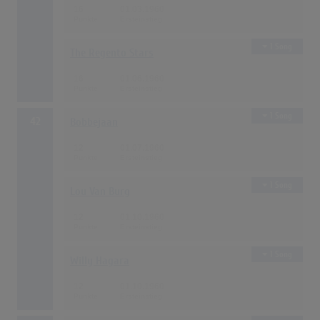
16
01.03.1960
1 Song
The Regento Stars
16
01.06.1960
1 Song
42
Bobbejaan
12
01.07.1960
1 Song
Lou Van Burg
12
01.10.1960
1 Song
Willy Hagara
12
01.10.1960