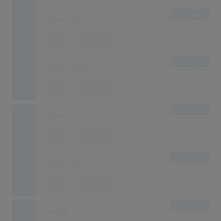
2 Songs
George Harrison
199
25.01.1971
2 Songs
Village People
199
11.12.1978
3 Songs
38
Harpo
193
08.12.1975
4 Songs
Jürgen Marcus
193
14.08.1972
2 Songs
40
Sailor