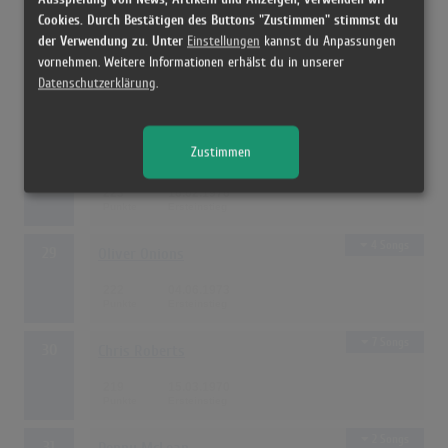
Cookies. Durch Bestätigen des Buttons "Zustimmen" stimmst du
der Verwendung zu. Unter
Einstellungen
kannst du Anpassungen
1 Song
27
Miguel Rios
vornehmen. Weitere Informationen erhälst du in unserer
Datenschutzerklärung
.
232
01.08.1970
3 Songs
Zustimmen
28
Pussycat
223
16.02.1976
4 Songs
29
Oliver Onions
222
04.06.1973
7 Songs
30
Chris Roberts
219
15.03.1970
2 Songs
31