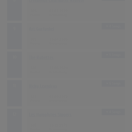
Creedence Clearwater Revival
385
01.01.1970
4 Songs
9
Art Garfunkel
381
15.04.1970
5 Songs
10
The Rubettes
334
17.06.1974
6 Songs
11
Vicky Leandros
327
07.08.1972
4 Songs
12
Les Humphries Singers
320
15.11.1971