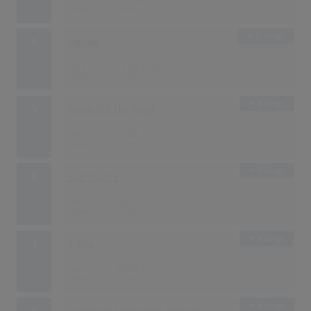
1046
23.08.1976
12 Songs
4
Smokie
601
15.09.1975
6 Songs
5
Middle Of The Road
547
03.05.1971
9 Songs
6
Suzi Quatro
496
30.07.1973
9 Songs
7
T. Rex
405
26.04.1971
6 Songs
8