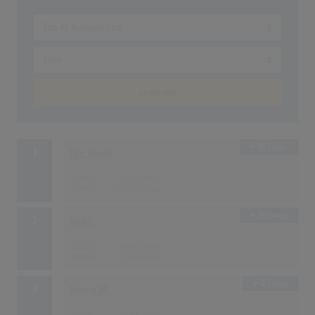
anzeigen
16 Songs
1
The Sweet
1290
21.06.1971
16 Songs
2
ABBA
1225
06.05.1974
9 Songs
3
Boney M.