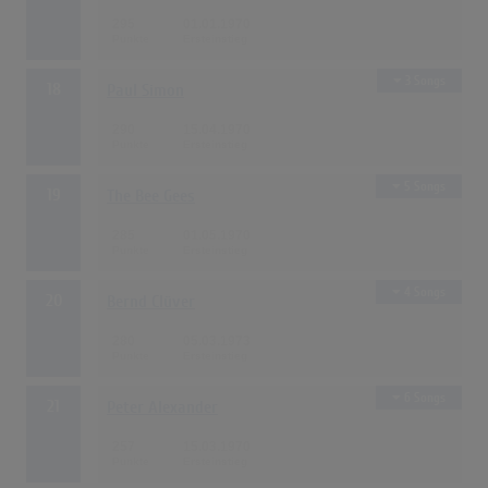
295
01.01.1970
3 Songs
18
Paul Simon
290
15.04.1970
5 Songs
19
The Bee Gees
285
01.05.1970
4 Songs
20
Bernd Clüver
280
05.03.1973
6 Songs
21
Peter Alexander
257
15.03.1970