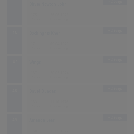
2 Songs
Olivia Newton-John
175
26.06.1978
2 Songs
46
Dschinghis Khan
171
09.04.1979
2 Songs
47
Wings
167
20.05.1974
2 Songs
48
David Dundas
163
11.10.1976
2 Songs
49
Amanda Lear
160
12.09.1977