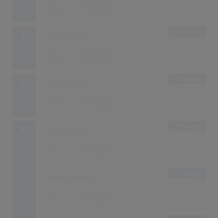
187
15.03.1976
2 Songs
41
Carl Douglas
183
21.10.1974
3 Songs
42
Tony Christie
178
02.08.1971
3 Songs
43
Freddy Breck
175
04.09.1972
2 Songs
John Travolta
175
26.06.1978