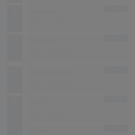
7 Songs
13
Michael Holm
310
01.01.1970
5 Songs
14
Peter Maffay
306
15.04.1970
3 Songs
15
George Baker Selection
301
19.05.1975
4 Songs
16
Baccara
295
20.06.1977
3 Songs
Roy Black