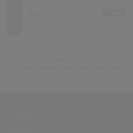
3 Songs
Blondie
160
22.05.1978
«
[
1970
] [
1971
] [
1972
] [
1973
] [
1974
] [
1975
] [
1976
] [
1977
] [
1978
]
[
1979
] [
1980
]
»
[
50er
] [
60er
]
70er
[
80er
] [
90er
] [
2000er
] [
2010er
] [
2020er
]
PARTNERSEITE