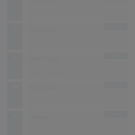
Penny McLean
217
29.09.1975
4 Songs
32
Demis Roussos
214
21.05.1973
2 Songs
33
Vader Abraham
209
27.02.1978
3 Songs
34
Tony Marshall
200
30.08.1971
2 Songs
35
Cliff Richard
199
14.05.1973