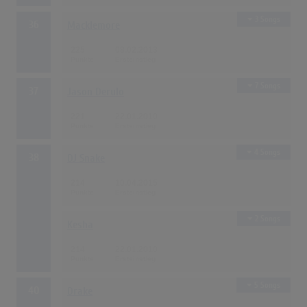
3 Songs
36
Macklemore
225
08.02.2013
7 Songs
37
Jason Derulo
221
22.01.2010
4 Songs
38
DJ Snake
214
10.04.2015
2 Songs
Kesha
214
22.01.2010
5 Songs
40
Drake