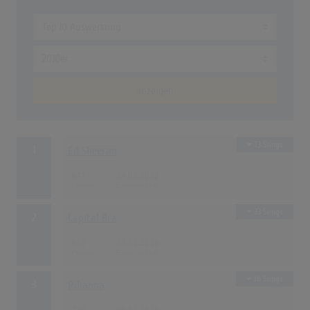
anzeigen
13 Songs
1
Ed Sheeran
847
24.02.2012
33 Songs
2
Capital Bra
818
23.03.2018
16 Songs
3
Rihanna