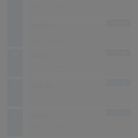
328
18.11.2011
5 Songs
Clean Bandit
328
07.03.2014
7 Songs
19
Lady Gaga
317
08.01.2010
5 Songs
20
Apache 207
308
30.08.2019
8 Songs
21
Sean Paul
292
16.09.2011