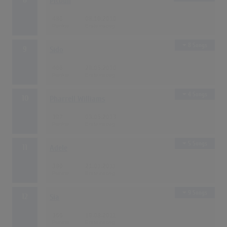
Pitbull
486
08.10.2010
8 Songs
9
Sido
466
28.05.2010
4 Songs
10
Pharrell Williams
397
03.05.2013
5 Songs
11
Adele
380
21.01.2011
9 Songs
12
Sia
366
19.08.2011