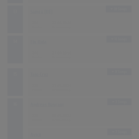
18 Songs
13
Samra [DE]
360
22.06.2018
11 Songs
14
Flo Rida
346
27.08.2010
8 Songs
15
Taio Cruz
336
21.05.2010
3 Songs
16
Andreas Bourani
328
09.05.2014
7 Songs
Avicii