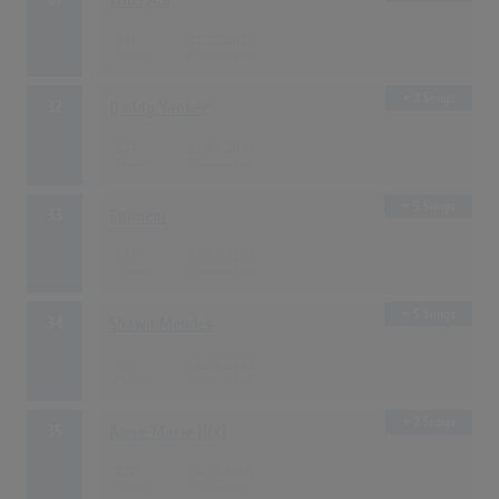
Will.I.Am
245
21.12.2012
2 Songs
32
Daddy Yankee
237
31.03.2017
5 Songs
33
Eminem
235
23.07.2010
5 Songs
34
Shawn Mendes
228
01.01.2016
2 Songs
35
Anne-Marie [UK]
227
11.11.2016