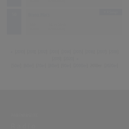
4 Songs
50
Bruno Mars
202
26.11.2010
«
[
2010
] [
2011
] [
2012
] [
2013
] [
2014
] [
2015
] [
2016
] [
2017
] [
2018
]
[
2019
] [
2020
]
»
[
50er
] [
60er
] [
70er
] [
80er
] [
90er
] [
2000er
]
2010er
[
2020er
]
PARTNERSEITE