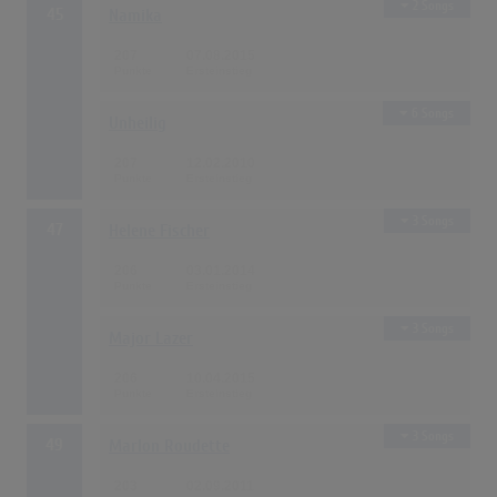
2 Songs
45
Namika
207
07.08.2015
6 Songs
Unheilig
207
12.02.2010
3 Songs
47
Helene Fischer
206
03.01.2014
3 Songs
Major Lazer
206
10.04.2015
3 Songs
49
Marlon Roudette
203
02.09.2011