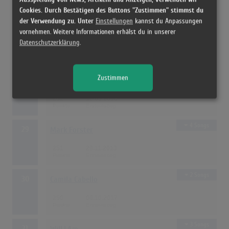
Cookies. Durch Bestätigen des Buttons "Zustimmen" stimmst du
der Verwendung zu. Unter
Einstellungen
kannst du Anpassungen
2 Songs
27
Luis Fonsi
vornehmen. Weitere Informationen erhälst du in unserer
Datenschutzerklärung
.
255
31.03.2017
9 Songs
Zustimmen
28
Katy Perry
252
12.03.2010
4 Songs
29
Mark Forster
251
29.11.2013
2 Songs
30
Camila Cabello
250
06.10.2017
3 Songs
31