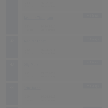
213
26.02.2016
3 Songs
Jasmine Thompson
213
24.10.2014
3 Songs
42
Jennifer Lopez
212
25.03.2011
3 Songs
43
Olly Murs
211
03.02.2012
3 Songs
44
Felix Jaehn
209
24.04.2015