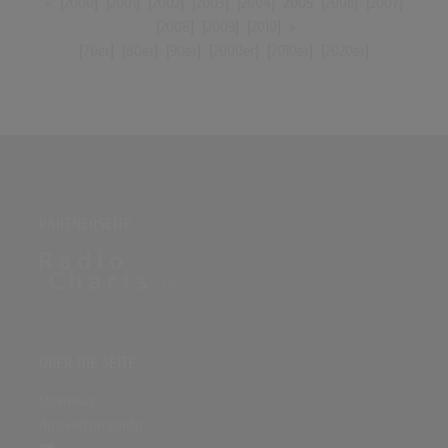
«
[
2000
] [
2001
] [
2002
] [
2003
] [
2004
]
2005
[
2006
] [
2007
]
[
2008
] [
2009
] [
2010
]
»
[
70er
] [
80er
] [
90er
] [
2000er
] [
2010er
] [
2020er
]
PARTNERSEITE
ÜBER DIE SEITE
Sitenews
Auswertungsinfo