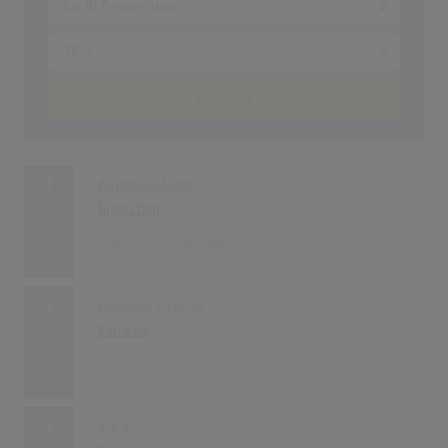
anzeigen
1
American Idiot
Green Day
166
23.01.2005
2
Banaroo's World
Banaroo
109
03.07.2005
3
X & Y