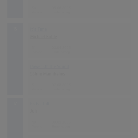
56
05.06.2005
15
It's Time
Michael Buble
51
03.04.2005
Power Of The Sound
Söhne Mannheims
51
07.08.2005
17
Es ist Juli
Juli
49
09.01.2005