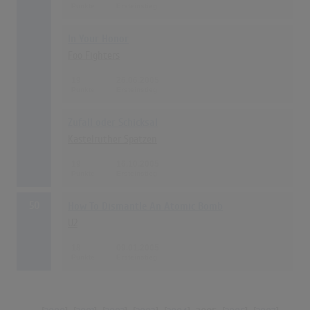
In Your Honor
Foo Fighters
19
26.06.2005
Zufall oder Schicksal
Kastelruther Spatzen
19
16.10.2005
50
How To Dismantle An Atomic Bomb
U2
18
09.01.2005