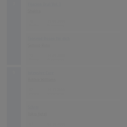
7
Fijacion Oral Vol. 1
Shakira
72
19.06.2005
Tausend Rosen für dich
Semino Rossi
72
29.05.2005
9
Intensive Care
Robbie Williams
67
06.11.2005
Schrei
Tokio Hotel
67
02.10.2005