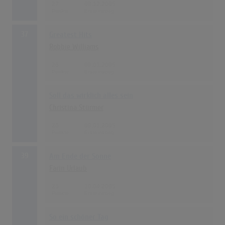
27
09.12.2005
37
Greatest Hits
Robbie Williams
26
09.01.2005
Soll das wirklich alles sein
Christina Stürmer
26
09.01.2005
39
Am Ende der Sonne
Farin Urlaub
25
10.04.2005
So ein schöner Tag