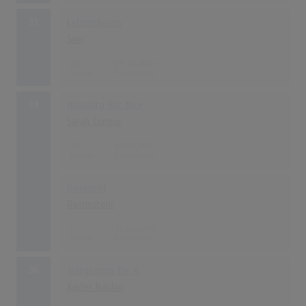
33
Lebensbaum
Seer
29
09.10.2005
34
Naughty But Nice
Sarah Connor
28
03.04.2005
Rosenrot
Rammstein
28
11.11.2005
36
Telegramm für X
Xavier Naidoo