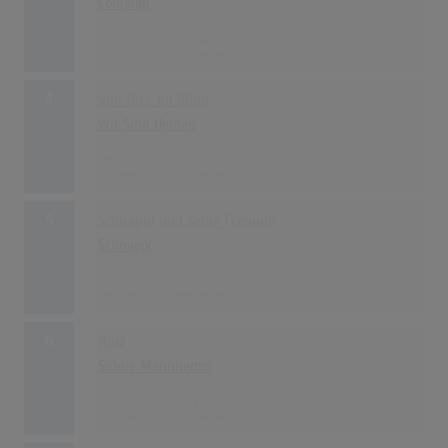
Coldplay
87
19.06.2005
4
Von Hier An Blind
Wir Sind Helden
85
17.04.2005
5
Schnappi und seine Freunde
Schnappi
79
13.03.2005
6
Noiz
Söhne Mannheims
77
09.01.2005