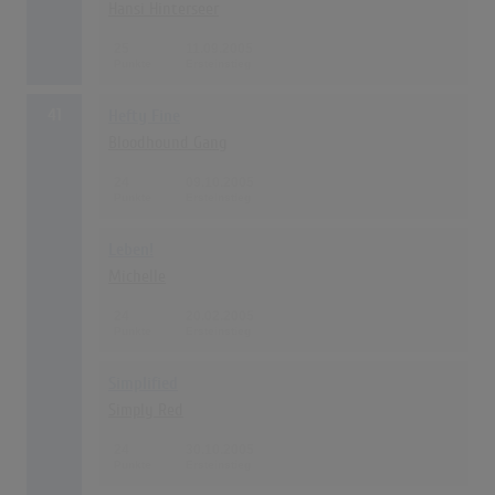
Hansi Hinterseer
25
11.09.2005
41
Hefty Fine
Bloodhound Gang
24
09.10.2005
Leben!
Michelle
24
20.02.2005
Simplified
Simply Red
24
30.10.2005