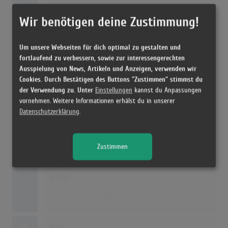
38
27.02.2005
Wir benötigen deine Zustimmung!
26
Mezmerize
Um unsere Webseiten für dich optimal zu gestalten und
System Of A Down
fortlaufend zu verbessern, sowie zur interessengerechten
Ausspielung von News, Artikeln und Anzeigen, verwenden wir
37
29.05.2005
Cookies. Durch Bestätigen des Buttons "Zustimmen" stimmst du
der Verwendung zu. Unter
Einstellungen
kannst du Anpassungen
vornehmen. Weitere Informationen erhälst du in unserer
27
Mi Sangre
Datenschutzerklärung
.
Juanes
36
21.08.2005
Zustimmen
28
Il Divo
Il Divo
35
29.05.2005
29
Ray