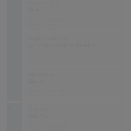
Have A Nice Day
Bon Jovi
49
02.10.2005
Neujahrskonzert 2005
Lorin Maazel & Wiener Philharmoniker
49
16.01.2005
The Massacre
50 Cent
49
20.03.2005
21
Crazy Hits
Crazy Frog
48
14.08.2005