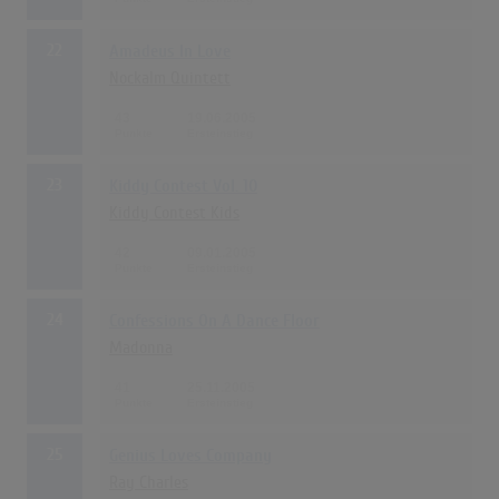
22
Amadeus In Love
Nockalm Quintett
43
19.06.2005
23
Kiddy Contest Vol. 10
Kiddy Contest Kids
42
09.01.2005
24
Confessions On A Dance Floor
Madonna
41
25.11.2005
25
Genius Loves Company
Ray Charles