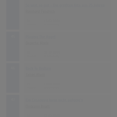
So weit so gut - Die größten Hits aus 25 Jahren
Rainhard Fendrich
24
13.03.2005
45
Playing The Angel
Depeche Mode
22
30.10.2005
46
Back To Bedlam
James Blunt
21
18.09.2005
47
Ein Casanova kann nicht aufgeig'n
Ursprung Buam
19
23.01.2005