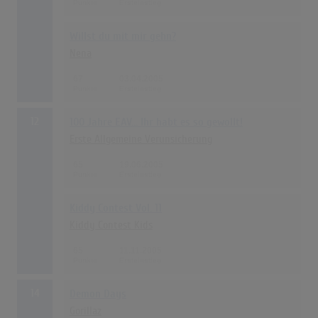
Willst du mit mir gehn?
Nena
67
03.04.2005
12
100 Jahre EAV... Ihr habt es so gewollt!
Erste Allgemeine Verunsicherung
65
19.06.2005
Kiddy Contest Vol. 11
Kiddy Contest Kids
65
11.11.2005
14
Demon Days
Gorillaz