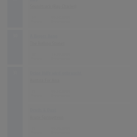
Soundtrack (Ray Charles)
34
06.02.2005
30
A Bigger Bang
The Rolling Stones
32
18.09.2005
31
Deine Hilfe wird gebraucht
Austria For Asia
31
06.02.2005
Devils & Dust
Bruce Springsteen
31
08.05.2005