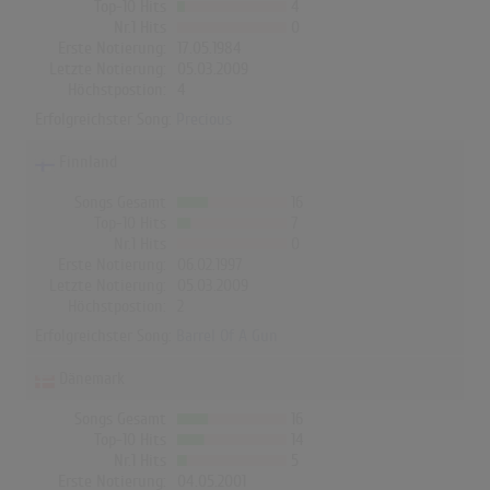
Top-10 Hits
4
Nr.1 Hits
0
Erste Notierung:
17.05.1984
Letzte Notierung:
05.03.2009
Höchstpostion:
4
Erfolgreichster Song:
Precious
Finnland
Songs Gesamt
16
Top-10 Hits
7
Nr.1 Hits
0
Erste Notierung:
06.02.1997
Letzte Notierung:
05.03.2009
Höchstpostion:
2
Erfolgreichster Song:
Barrel Of A Gun
Dänemark
Songs Gesamt
16
Top-10 Hits
14
Nr.1 Hits
5
Erste Notierung:
04.05.2001