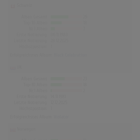
Schweiz
Alben Gesamt
29
Top-10 Alben
18
Nr.1 Alben
7
Erste Notierung:
06.11.1983
Letzte Notierung:
28.12.2025
Höchstpostion:
1
Erfolgreichstes Album:
Black Celebration
UK
Alben Gesamt
23
Top-10 Alben
18
Nr.1 Alben
2
Erste Notierung:
14.11.1981
Letzte Notierung:
12.12.2025
Höchstpostion:
1
Erfolgreichstes Album:
Violator
Norwegen