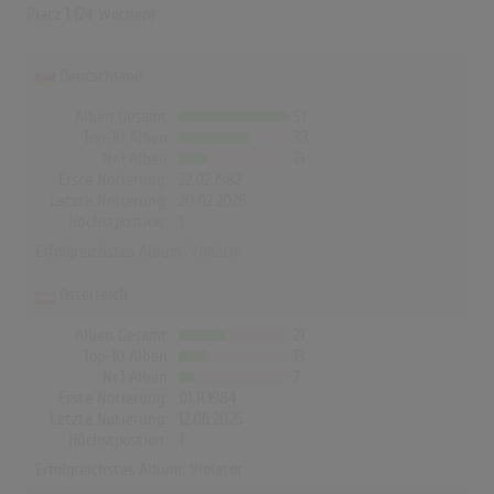
Platz 1 (24 Wochen).
Deutschland
Alben Gesamt
51
Top-10 Alben
33
Nr.1 Alben
13
Erste Notierung:
22.02.1982
Letzte Notierung:
20.02.2026
Höchstpostion:
1
Erfolgreichstes Album:
Violator
Österreich
Alben Gesamt
21
Top-10 Alben
13
Nr.1 Alben
7
Erste Notierung:
01.11.1984
Letzte Notierung:
12.06.2026
Höchstpostion:
1
Erfolgreichstes Album:
Violator