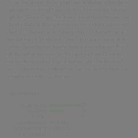
"Enjoy The Silence". Der Song hielt sich 42 Wochen in den Charts
und schaffte es bis auf Platz 2. Auch in Österreich, der Schweiz
und den USA war "Enjoy The Silence" der erfolgreichste Song von
Depeche Mode. In Österreich erreichte er die Höchstposition mit
Platz 13 (17 Wochen), in der Schweiz Platz 2 (17 Wochen) und in
den USA Platz 8 (24 Wochen). "Everything Counts" war in UK der
größte Charterfolg von Depeche Mode und erreichte dort Platz 6
(18 Wochen). In Norwegen hat "Precious" die beste Chartbilanz
mit der Höchstposition 4 und 4 Wochen. "John The Revelator"
war in Dänemark der erfolgreichste Song von Depeche Mode und
erreichte dort Platz 1 (23 Wochen).
Deutschland
Songs Gesamt
57
Top-10 Hits
26
Nr.1 Hits
2
Erste Notierung:
24.05.1982
Letzte Notierung:
07.08.2026
Höchstpostion:
1