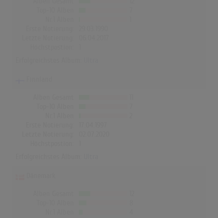
Alben Gesamt
12
Top-10 Alben
7
Nr.1 Alben
1
Erste Notierung:
29.03.1990
Letzte Notierung:
06.04.2017
Höchstpostion:
1
Erfolgreichstes Album:
Ultra
Finnland
Alben Gesamt
11
Top-10 Alben
7
Nr.1 Alben
2
Erste Notierung:
17.04.1997
Letzte Notierung:
02.07.2020
Höchstpostion:
1
Erfolgreichstes Album:
Ultra
Dänemark
Alben Gesamt
12
Top-10 Alben
8
Nr.1 Alben
4