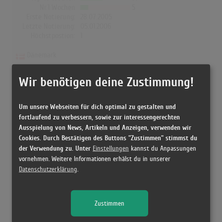
Nr.1 Wochen
5
Erste Notierung:
28.07.2005
Letzte Notierung:
05.01.2006
Höchstpostion:
1
Dänemark
Wochen Gesamt
31
Wir benötigen deine Zustimmung!
Top-10 Wochen
14
Nr.1 Wochen
0
Erste Notierung:
19.08.2005
Um unsere Webseiten für dich optimal zu gestalten und
Letzte Notierung:
10.03.2006
fortlaufend zu verbessern, sowie zur interessengerechten
Höchstpostion:
2
Ausspielung von News, Artikeln und Anzeigen, verwenden wir
Cookies. Durch Bestätigen des Buttons "Zustimmen" stimmst du
der Verwendung zu. Unter
Einstellungen
kannst du Anpassungen
vornehmen. Weitere Informationen erhälst du in unserer
Datenschutzerklärung
.
Releases
[01.08.2005 CD, ] Crazy Hits - Crazy Frog
Zustimmen
[23.11.2005 CD, ] Crazy Hits - Crazy Frog