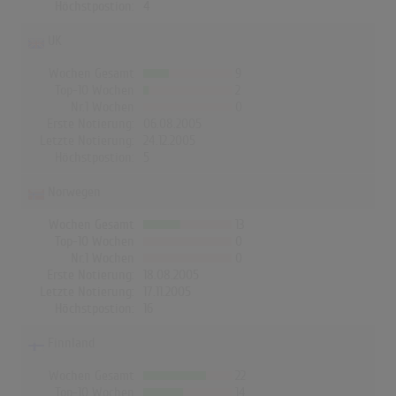
Höchstpostion:
4
UK
Wochen Gesamt
9
Top-10 Wochen
2
Nr.1 Wochen
0
Erste Notierung:
06.08.2005
Letzte Notierung:
24.12.2005
Höchstpostion:
5
Norwegen
Wochen Gesamt
13
Top-10 Wochen
0
Nr.1 Wochen
0
Erste Notierung:
18.08.2005
Letzte Notierung:
17.11.2005
Höchstpostion:
16
Finnland
Wochen Gesamt
22
Top-10 Wochen
14