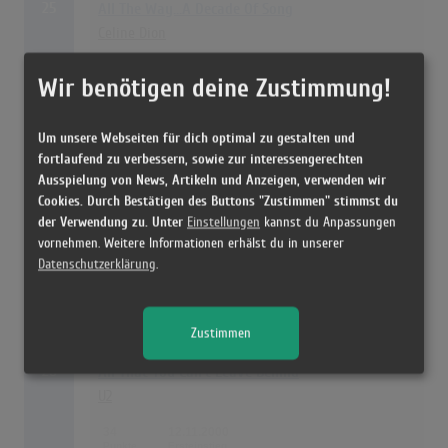
25
All The Way...A Decade Of Song
Celine Dion
36
09.01.2000
Wir benötigen deine Zustimmung!
Kiddy Contest Vol. 6
Um unsere Webseiten für dich optimal zu gestalten und
Kiddy Contest Kids
fortlaufend zu verbessern, sowie zur interessengerechten
Ausspielung von News, Artikeln und Anzeigen, verwenden wir
36
03.12.2000
Cookies. Durch Bestätigen des Buttons "Zustimmen" stimmst du
der Verwendung zu. Unter
Einstellungen
kannst du Anpassungen
vornehmen. Weitere Informationen erhälst du in unserer
On How Life Is
Datenschutzerklärung
.
Macy Gray
36
13.02.2000
Zustimmen
28
All That You Can't Leave Behind
U2
34
12.11.2000