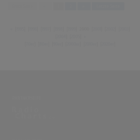
Previous
Next
Erste Seite
«
1
2
»
Letzte Seite
«
[
1995
] [
1996
] [
1997
] [
1998
] [
1999
]
2000
[
2001
] [
2002
] [
2003
]
[
2004
] [
2005
]
»
[
70er
] [
80er
] [
90er
] [
2000er
] [
2010er
] [
2020er
]
PARTNERSEITE