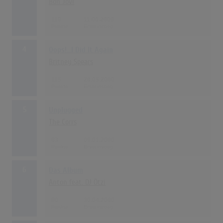
Bon Jovi
119
11.06.2000
4
Oops!...I Did It Again
Britney Spears
115
28.05.2000
5
Unplugged
The Corrs
83
09.01.2000
6
Das Album
Anton feat. DJ Ötzi
80
30.04.2000