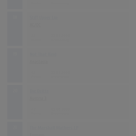
18
Stiff Upper Lip
AC/DC
44
12.03.2000
19
Not That Kind
Anastacia
43
23.07.2000
20
Die Dritte
Austria 3
42
03.09.2000
21
The Marshall Mathers LP
Eminem