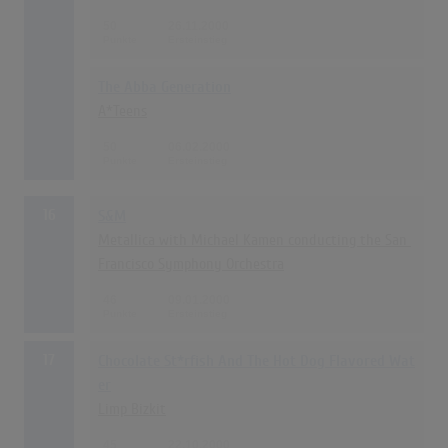
50
26.11.2000
The Abba Generation
A*Teens
50
06.02.2000
16
S&M
Metallica with Michael Kamen conducting the San 
Francisco Symphony Orchestra
46
09.01.2000
17
Chocolate St*rfish And The Hot Dog Flavored Wat
er
Limp Bizkit
45
22.10.2000