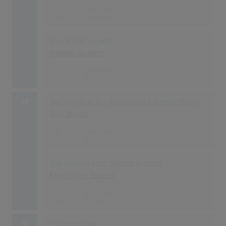
30
14.05.2000
Vom Winde verweht
Nockalm Quintett
30
17.09.2000
34
The Very Best Of - The Capitol & Reprise Years
Dean Martin
29
26.03.2000
Und ewig wird der Himmel brennen
Kastelruther Spatzen
29
25.06.2000
36
Californication