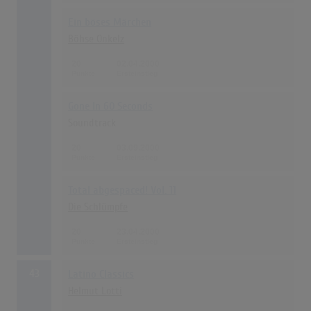
Ein böses Märchen
Böhse Onkelz
20
02.04.2000
Gone In 60 Seconds
Soundtrack
20
03.09.2000
Total abgespaced! Vol. 11
Die Schlümpfe
20
23.04.2000
43
Latino Classics
Helmut Lotti