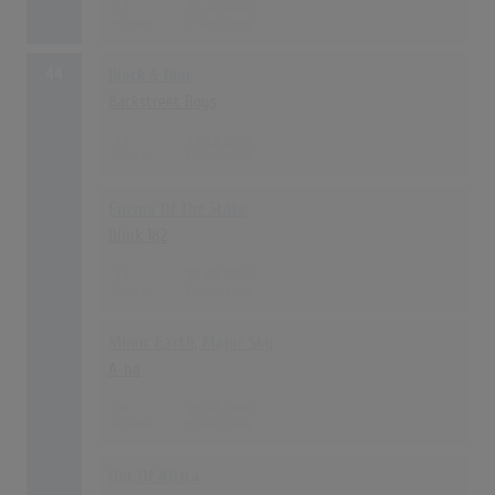
19
29.10.2000
44
Black & Blue
Backstreet Boys
18
03.12.2000
Enema Of The State
Blink 182
18
26.03.2000
Minor Earth, Major Sky
A-ha
18
30.04.2000
Out Of Africa