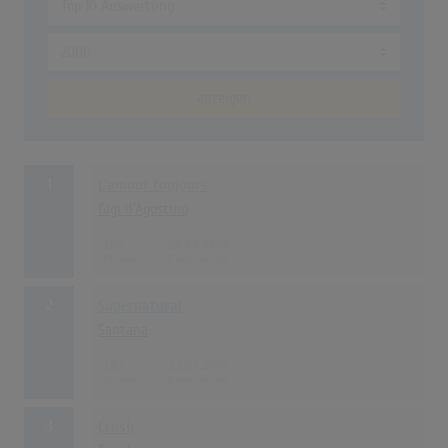
anzeigen
1
L'amour toujours
Gigi d'Agostino
288
02.04.2000
2
Supernatural
Santana
193
23.01.2000
3
Crush