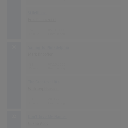
Stilelibero
Eros Ramazzotti
34
05.11.2000
30
Sailing To Philadelphia
Mark Knopfler
31
08.10.2000
The Greatest Hits
Whitney Houston
31
28.05.2000
32
Don't Give Me Names
Guano Apes