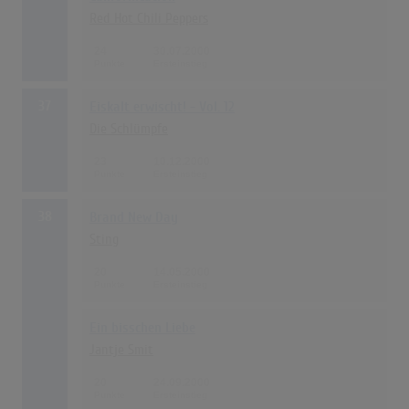
Red Hot Chili Peppers
24
30.07.2000
37
Eiskalt erwischt! - Vol. 12
Die Schlümpfe
23
10.12.2000
38
Brand New Day
Sting
20
14.05.2000
Ein bisschen Liebe
Jantje Smit
20
24.09.2000