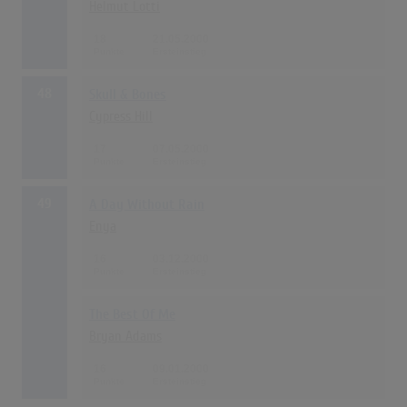
Helmut Lotti
18
21.05.2000
48
Skull & Bones
Cypress Hill
17
07.05.2000
49
A Day Without Rain
Enya
16
03.12.2000
The Best Of Me
Bryan Adams
16
09.01.2000