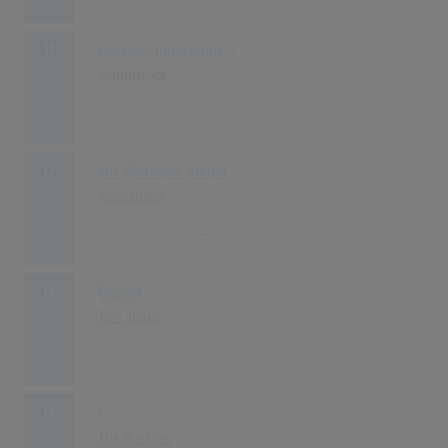
11
Mission: Impossible 2
Soundtrack
59
09.07.2000
12
The Platinum Album
Vengaboys
55
26.03.2000
13
Reload
Tom Jones
51
23.01.2000
14
1
The Beatles