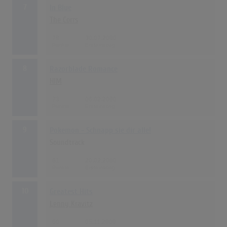
7
In Blue
The Corrs
79
30.07.2000
8
Razorblade Romance
HIM
73
06.02.2000
9
Pokemon - Schnapp sie dir alle!
Soundtrack
61
20.02.2000
10
Greatest Hits
Lenny Kravitz
60
05.11.2000