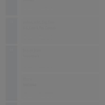
41
04.06.2000
22
Riding With The King
B.B. King & Eric Clapton
39
02.07.2000
23
Coyote Ugly
Soundtrack
38
08.10.2000
Music
Madonna
38
01.10.2000