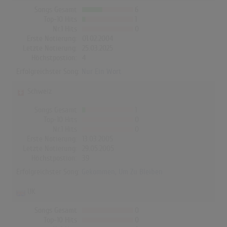
Songs Gesamt
6
Top-10 Hits
1
Nr.1 Hits
0
Erste Notierung:
01.02.2004
Letzte Notierung:
25.03.2025
Höchstpostion:
4
Erfolgreichster Song:
Nur Ein Wort
Schweiz
Songs Gesamt
1
Top-10 Hits
0
Nr.1 Hits
0
Erste Notierung:
13.03.2005
Letzte Notierung:
29.05.2005
Höchstpostion:
39
Erfolgreichster Song:
Gekommen, Um Zu Bleiben
UK
Songs Gesamt
0
Top-10 Hits
0