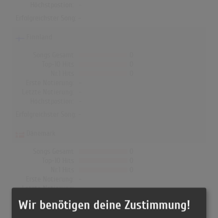
Höchstpostion:
-
Erfolgreichster Song: -
Finnland
Songs Gesamt
0
Top-10 Hits
0
Nr.1 Hits
0
Erste Notierung:
-
Letzte Notierung:
-
Höchstpostion:
-
Erfolgreichster Song: -
Dänemark
Songs Gesamt
0
Top-10 Hits
0
Nr.1 Hits
0
Erste Notierung:
-
Letzte Notierung:
-
Höchstpostion:
-
Wir benötigen deine Zustimmung!
Erfolgreichster Song: -