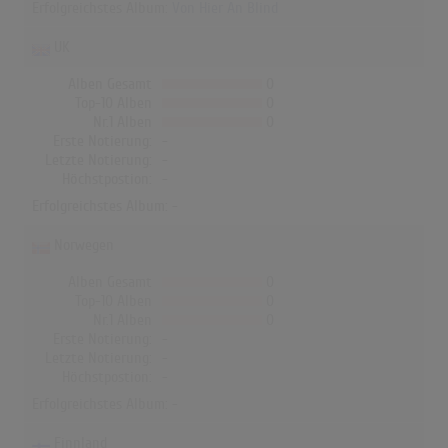
Erfolgreichstes Album:
Von Hier An Blind
UK
Alben Gesamt
0
Top-10 Alben
0
Nr.1 Alben
0
Erste Notierung:
-
Letzte Notierung:
-
Höchstpostion:
-
Erfolgreichstes Album: -
Norwegen
Alben Gesamt
0
Top-10 Alben
0
Nr.1 Alben
0
Erste Notierung:
-
Letzte Notierung:
-
Höchstpostion:
-
Erfolgreichstes Album: -
Finnland