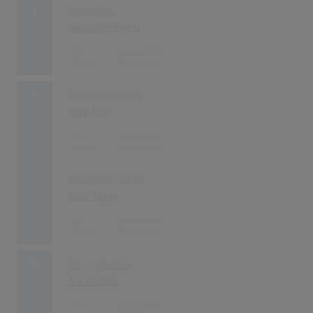
7
Gnadenlos
Alexander Bisenz
97
02.05.1993
8
River Of Dreams
Billy Joel
95
12.09.1993
Wandering Spirit
Mick Jagger
95
21.02.1993
10
Happy Nation
Ace Of Base
79
02.05.1993