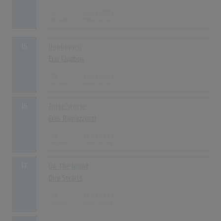
64
24.01.1993
15
Unplugged
Eric Clapton
62
10.01.1993
16
Tutte Storie
Eros Ramazzotti
59
20.06.1993
17
On The Night
Dire Straits
58
30.05.1993