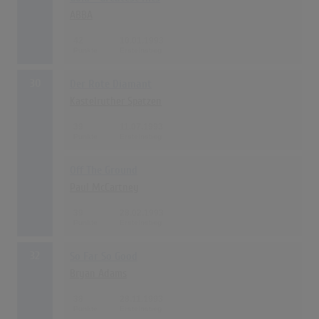
ABBA
42
10.01.1993
30
Der Rote Diamant
Kastelruther Spatzen
39
11.07.1993
Off The Ground
Paul McCartney
39
28.02.1993
32
So Far So Good
Bryan Adams
38
28.11.1993