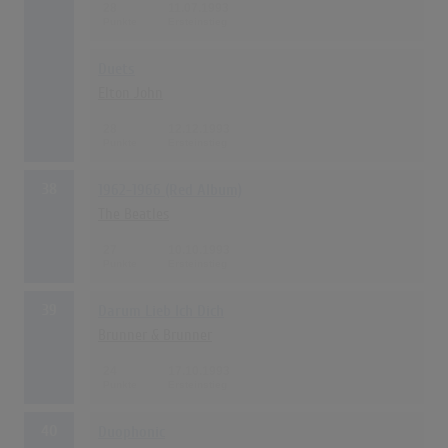
28
11.07.1993
Duets
Elton John
28
12.12.1993
38
1962-1966 (Red Album)
The Beatles
27
10.10.1993
39
Darum Lieb Ich Dich
Brunner & Brunner
24
17.10.1993
40
Duophonic