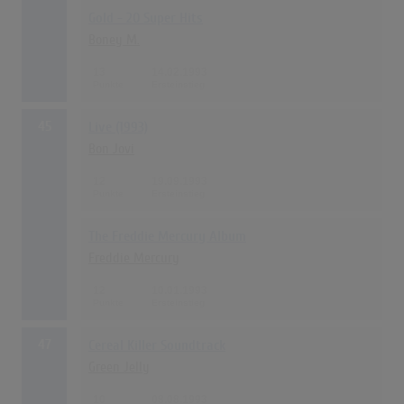
Gold - 20 Super Hits
Boney M.
13
14.02.1993
45
Live (1993)
Bon Jovi
12
19.09.1993
The Freddie Mercury Album
Freddie Mercury
12
10.01.1993
47
Cereal Killer Soundtrack
Green Jelly
10
08.08.1993