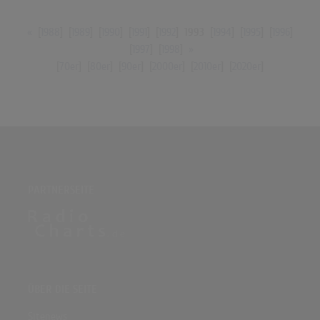
«
[
1988
] [
1989
] [
1990
] [
1991
] [
1992
]
1993
[
1994
] [
1995
] [
1996
]
[
1997
] [
1998
]
»
[
70er
] [
80er
] [
90er
] [
2000er
] [
2010er
] [
2020er
]
PARTNERSEITE
ÜBER DIE SEITE
Sitenews