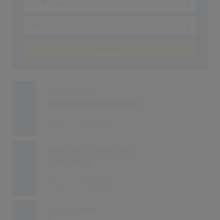
anzeigen
1
The Bodyguard
Soundtrack (Whitney Houston)
162
10.01.1993
2
Bigger, Better, Faster, More!
4 Non Blondes
161
01.08.1993
3
Tell Me A Poem