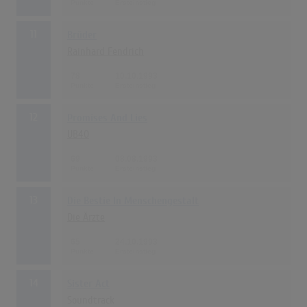
11
Brüder
Rainhard Fendrich
78
10.10.1993
12
Promises And Lies
UB40
69
08.08.1993
13
Die Bestie In Menschengestalt
Die Ärzte
65
24.10.1993
14
Sister Act
Soundtrack