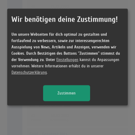
49
21.11.1993
Wir benötigen deine Zustimmung!
26
Chaos
Herbert Grönemeyer
Um unsere Webseiten für dich optimal zu gestalten und
fortlaufend zu verbessern, sowie zur interessengerechten
47
13.06.1993
Ausspielung von News, Artikeln und Anzeigen, verwenden wir
Cookies. Durch Bestätigen des Buttons "Zustimmen" stimmst du
der Verwendung zu. Unter
Einstellungen
kannst du Anpassungen
27
Pocket Full Of Kryptonite
vornehmen. Weitere Informationen erhälst du in unserer
Spin Doctors
Datenschutzerklärung
.
46
01.08.1993
Zustimmen
28
4 Gewinnt
Die Fantastischen Vier
42
10.01.1993
Gold - Greatest Hits