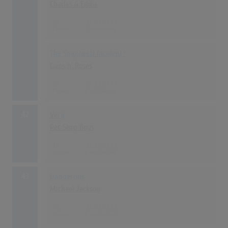
Charles & Eddie
23
31.01.1993
The Spaghetti Incident?
Guns n' Roses
23
05.12.1993
42
Very
Pet Shop Boys
19
31.10.1993
43
Dangerous
Michael Jackson
13
10.01.1993