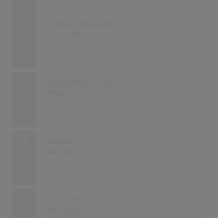
Grave Dancers Union
Soul Asylum
54
05.09.1993
23
Ten Summoner's Tales
Sting
51
14.03.1993
24
Get A Grip
Aerosmith
50
16.05.1993
25
Both Sides
Phil Collins