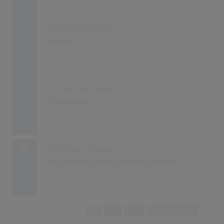
Pop! The First 20 Hits
Erasure
10
17.01.1993
Size Isn't Everything
The Bee Gees
10
17.10.1993
50
Christmas In Vienna
Jose Carreras, Placido Domingo, Diana Ross
9
26.12.1993
Previous
Next
Erste Seite
«
1
2
»
Letzte Seite