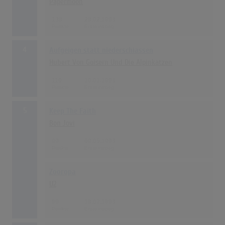
Papermoon
138
28.02.1993
4
Aufgeigen statt niederschiassen
Hubert Von Goisern Und Die Alpinkatzen
110
10.01.1993
5
Keep The Faith
Bon Jovi
99
09.05.1993
Zooropa
U2
99
18.07.1993