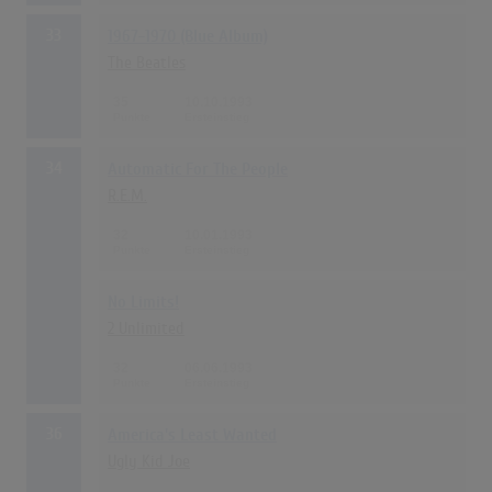
33
1967-1970 (Blue Album)
The Beatles
35
10.10.1993
34
Automatic For The People
R.E.M.
32
10.01.1993
No Limits!
2 Unlimited
32
06.06.1993
36
America's Least Wanted
Ugly Kid Joe