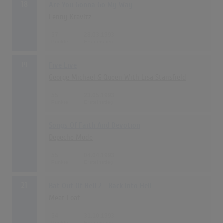
18
Are You Gonna Go My Way
Lenny Kravitz
57
28.03.1993
19
Five Live
George Michael & Queen With Lisa Stansfield
55
23.05.1993
Songs Of Faith And Devotion
Depeche Mode
55
04.04.1993
21
Bat Out Of Hell 2 - Back Into Hell
Meat Loaf
54
31.10.1993