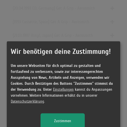
[20.04.1993 CD, Germany] Get A Grip - Aerosmith
[1993 Cassette, Spain] Get A Grip - Aerosmith
[21.03.1997 Vinyl, Japan] Get A Grip - Aerosmith
[1993 Cassette, UK] Get A Grip - Aerosmith
Wir benötigen deine Zustimmung!
[1993 CD, US] Get A Grip - Aerosmith
Um unsere Webseiten für dich optimal zu gestalten und
fortlaufend zu verbessern, sowie zur interessengerechten
[1994 CD, Argentina] Get A Grip - Aerosmith
Ausspielung von News, Artikeln und Anzeigen, verwenden wir
Cookies. Durch Bestätigen des Buttons "Zustimmen" stimmst du
der Verwendung zu. Unter
Einstellungen
kannst du Anpassungen
[1993 Cassette, US] Get A Grip - Aerosmith
vornehmen. Weitere Informationen erhälst du in unserer
Datenschutzerklärung
.
[ Cassette, Ukraine] Get A Grip - Aerosmith
[1993 Cassette, Europe] Get A Grip - Aerosmith
Zustimmen