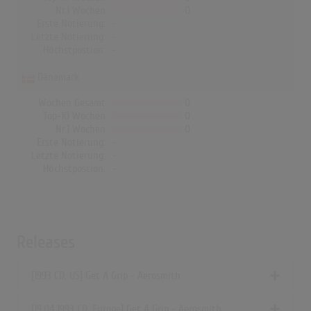
Nr.1 Wochen
0
Erste Notierung:
-
Letzte Notierung:
-
Höchstpostion:
-
Dänemark
Wochen Gesamt
0
Top-10 Wochen
0
Nr.1 Wochen
0
Erste Notierung:
-
Letzte Notierung:
-
Höchstpostion:
-
Releases
[1993 CD, US] Get A Grip - Aerosmith
[19.04.1993 CD, Europe] Get A Grip - Aerosmith