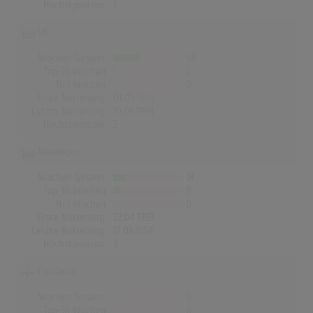
Höchstpostion:
1
UK
Wochen Gesamt
38
Top-10 Wochen
2
Nr.1 Wochen
0
Erste Notierung:
01.05.1993
Letzte Notierung:
10.09.1994
Höchstpostion:
2
Norwegen
Wochen Gesamt
18
Top-10 Wochen
9
Nr.1 Wochen
0
Erste Notierung:
22.04.1993
Letzte Notierung:
17.03.1994
Höchstpostion:
3
Finnland
Wochen Gesamt
0
Top-10 Wochen
0