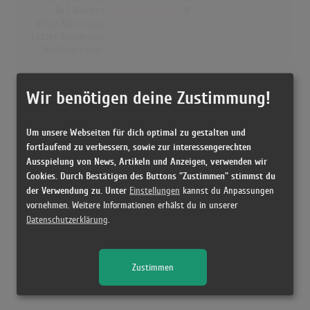
Nr.1 Wochen
0
Erste Notierung:
-
Letzte Notierung:
-
Höchstpostion:
-
Dänemark
Wir benötigen deine Zustimmung!
Wochen Gesamt
0
Top-10 Wochen
0
Nr.1 Wochen
0
Um unsere Webseiten für dich optimal zu gestalten und
Erste Notierung:
-
fortlaufend zu verbessern, sowie zur interessengerechten
Letzte Notierung:
-
Ausspielung von News, Artikeln und Anzeigen, verwenden wir
Höchstpostion:
-
Cookies. Durch Bestätigen des Buttons "Zustimmen" stimmst du
der Verwendung zu. Unter
Einstellungen
kannst du Anpassungen
vornehmen. Weitere Informationen erhälst du in unserer
Datenschutzerklärung
.
Releases
Zustimmen
[21.09.1993 CD, ] Darum lieb' ich dich - Brunner & Brunner