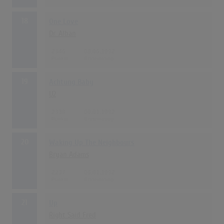
18
One Love
Dr. Alban
2346
08.06.1992
19
Achtung Baby
U2
2338
06.01.1992
20
Waking Up The Neighbours
Bryan Adams
2237
06.01.1992
21
Up
Right Said Fred