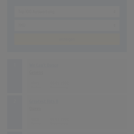
anzeigen
1
We Can't Dance
Genesis
4981
06.01.1992
2
Greatest Hits II
Queen
4828
06.01.1992