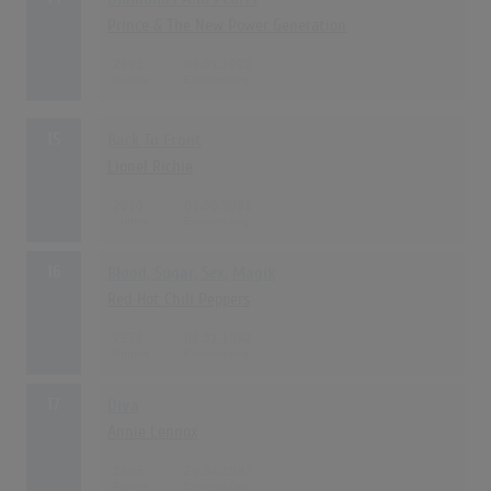
Prince & The New Power Generation
2681
06.01.1992
15
Back To Front
Lionel Richie
2610
01.06.1992
16
Blood, Sugar, Sex, Magik
Red Hot Chili Peppers
2576
06.01.1992
17
Diva
Annie Lennox
2565
20.04.1992