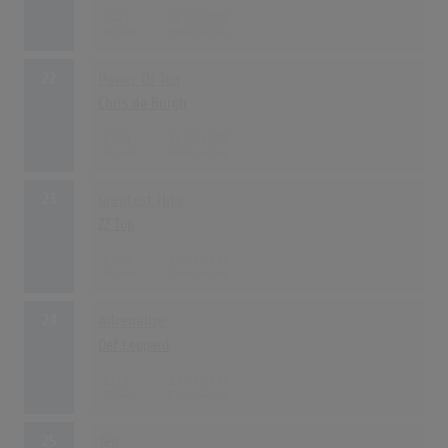
2227
06.04.1992
22
Power Of Ten
Chris de Burgh
2174
11.05.1992
23
Greatest Hits
ZZ Top
2132
27.04.1992
24
Adrenalize
Def Leppard
2112
13.04.1992
25
Ten