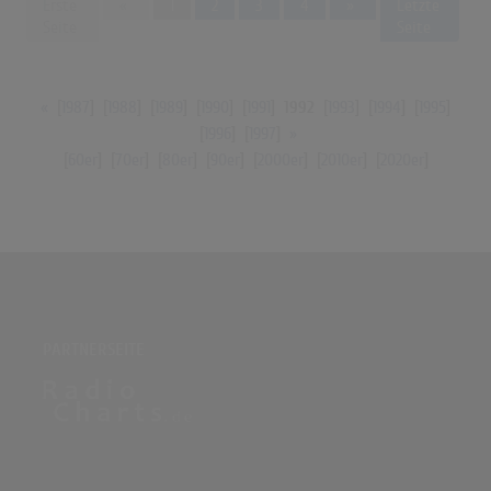
Previous
Next
Erste
«
1
2
3
4
»
Letzte
Seite
Seite
«
[
1987
] [
1988
] [
1989
] [
1990
] [
1991
]
1992
[
1993
] [
1994
] [
1995
]
[
1996
] [
1997
]
»
[
60er
] [
70er
] [
80er
] [
90er
] [
2000er
] [
2010er
] [
2020er
]
PARTNERSEITE