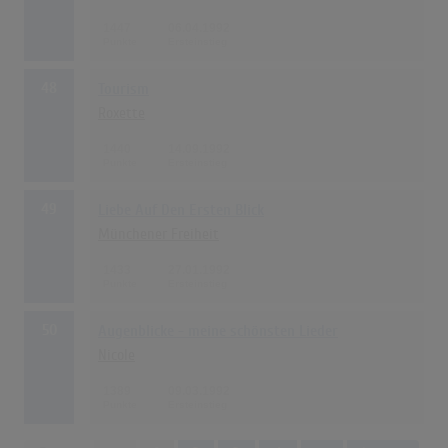
1447
06.04.1992
48
Tourism
Roxette
1440
14.09.1992
49
Liebe Auf Den Ersten Blick
Münchener Freiheit
1433
27.01.1992
50
Augenblicke - meine schönsten Lieder
Nicole
1389
09.03.1992