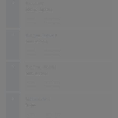
3
Dangerous
Michael Jackson
4760
06.01.1992
4
Use Your Illusion II
Guns n' Roses
4599
06.01.1992
5
Use Your Illusion I
Guns n' Roses
4276
06.01.1992
6
Greatest Hits I
Queen
4186
06.01.1992