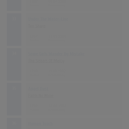
1822
06.04.1992
33
Under The Water-Line
Ten Sharp
1807
13.01.1992
34
Some Girls Wander By Mistake
The Sisters Of Mercy
1789
11.05.1992
35
Angel Dust
Faith No More
1787
22.06.1992
36
Human Touch