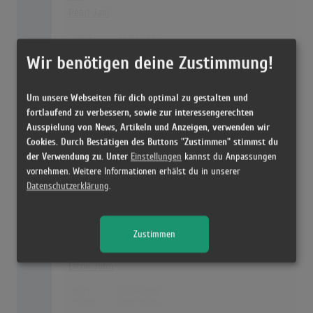
Pearl Jam
2103
24.02.1992
Wir benötigen deine Zustimmung!
26
Wish
The Cure
Um unsere Webseiten für dich optimal zu gestalten und
fortlaufend zu verbessern, sowie zur interessengerechten
2101
04.05.1992
Ausspielung von News, Artikeln und Anzeigen, verwenden wir
Cookies. Durch Bestätigen des Buttons "Zustimmen" stimmst du
der Verwendung zu. Unter
Einstellungen
kannst du Anpassungen
27
Lean Into It
vornehmen. Weitere Informationen erhälst du in unserer
Mr. Big
Datenschutzerklärung
.
2097
06.04.1992
Zustimmen
28
The One
Elton John
1971
29.06.1992