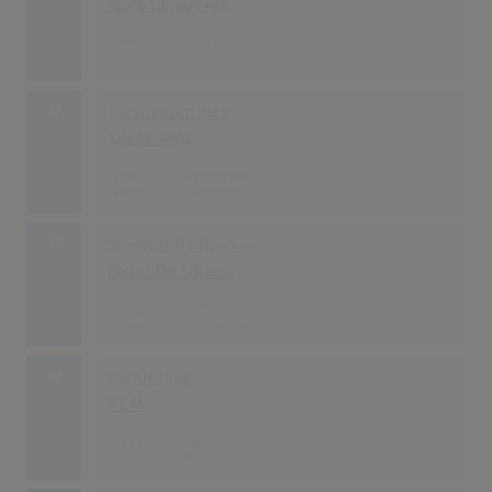
Bruce Springsteen
1779
06.04.1992
37
The Greatest Hits
Salt 'n' Pepa
1668
06.01.1992
38
Senderos De Traicion
Heroes Del Silencio
1644
06.07.1992
39
Out Of Time
R.E.M.
1562
06.01.1992