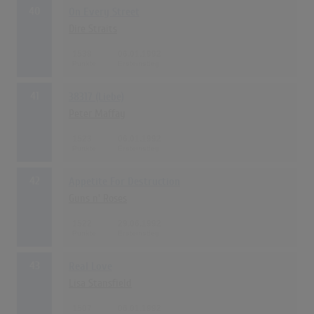
40
On Every Street
Dire Straits
1538
06.01.1992
41
38317 (Liebe)
Peter Maffay
1523
06.01.1992
42
Appetite For Destruction
Guns n' Roses
1522
29.06.1992
43
Real Love
Lisa Stansfield
1507
06.01.1992