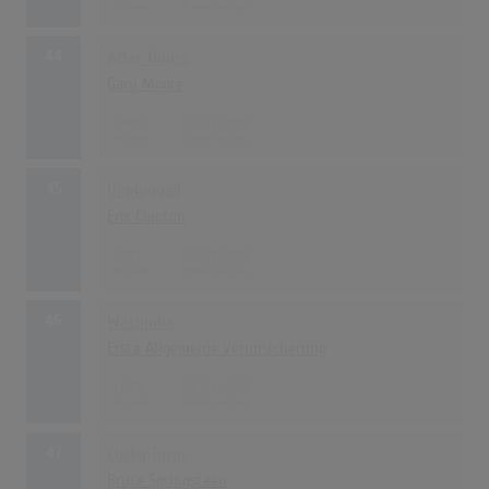
44
After Hours
Gary Moore
1489
16.03.1992
45
Unplugged
Eric Clapton
1477
07.09.1992
46
Watumba
Erste Allgemeine Verunsicherung
1472
06.01.1992
47
Lucky Town
Bruce Springsteen