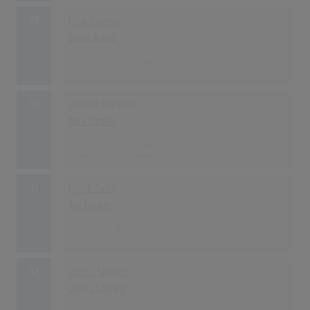
29
Este Mundo
Gipsy Kings
1957
06.01.1992
30
Simply The Best
Tina Turner
1926
06.01.1992
31
Night Calls
Joe Cocker
1877
06.01.1992
32
Curtis Stigers
Curtis Stigers