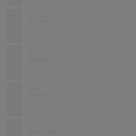
7
Metallica
Metallica
3841
06.01.1992
8
Das Leben Ist Grausam
Die Prinzen
3810
13.01.1992
9
Stars
Simply Red
3546
06.01.1992
10
Ja Ja
Westernhagen