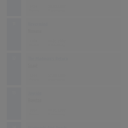
3438
30.03.1992
11
Nevermind
Nirvana
3398
06.01.1992
12
The Madman's Return
Snap!
3259
17.02.1992
13
Joyride
Roxette
3064
06.01.1992
14
Diamonds And Pearls