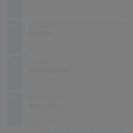
1447
18.03.1996
48
The Gray Race
Bad Religion
1436
11.03.1996
49
Lauschgift
Die Fantastischen Vier
1430
08.01.1996
50
Unplugged Herbert
Herbert Grönemeyer
1425
08.01.1996