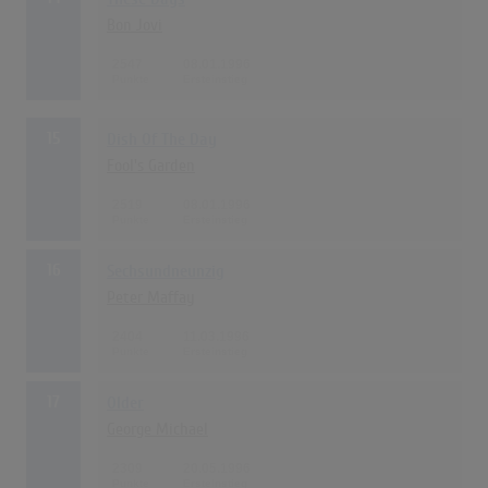
Bon Jovi
2547
08.01.1996
15
Dish Of The Day
Fool's Garden
2519
08.01.1996
16
Sechsundneunzig
Peter Maffay
2404
11.03.1996
17
Older
George Michael
2309
20.05.1996