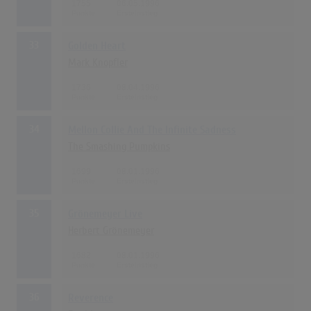
1755
06.05.1996
33
Golden Heart
Mark Knopfler
1736
08.04.1996
34
Mellon Collie And The Infinite Sadness
The Smashing Pumpkins
1699
08.01.1996
35
Grönemeyer Live
Herbert Grönemeyer
1682
08.01.1996
36
Reverence