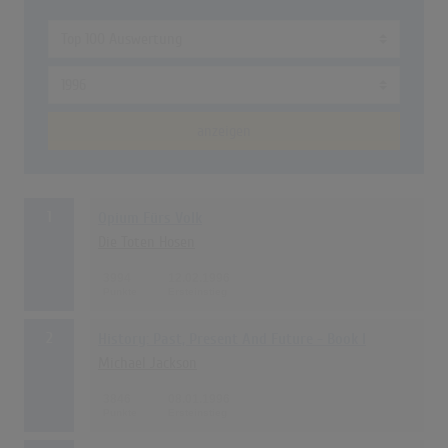
anzeigen
1
Opium Fürs Volk
Die Toten Hosen
3994
12.02.1996
2
History: Past, Present And Future - Book I
Michael Jackson
3846
08.01.1996