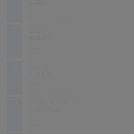
Faithless
1654
08.07.1996
37
Secrets
Toni Braxton
1648
08.07.1996
38
The Bridge
Ace Of Base
1609
08.01.1996
39
Caught In The Act Of Love
Caught In The Act
1574
08.01.1996