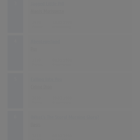
3
Jagged Little Pill
Alanis Morissette
3838
12.02.1996
4
Abenteuerland
Pur
3730
08.01.1996
5
Falling Into You
Celine Dion
3610
25.03.1996
6
(What's The Story) Morning Glory?
Oasis
3415
08.01.1996