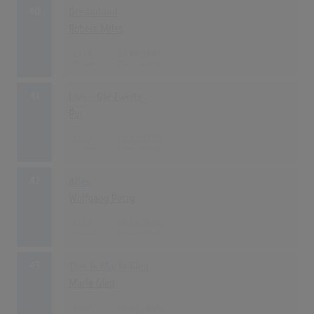
40
Dreamland
Robert Miles
1572
24.06.1996
41
Live - Die Zweite
Pur
1566
02.09.1996
42
Alles
Wolfgang Petry
1533
09.09.1996
43
This Is Marla Glen
Marla Glen
1500
08.01.1996