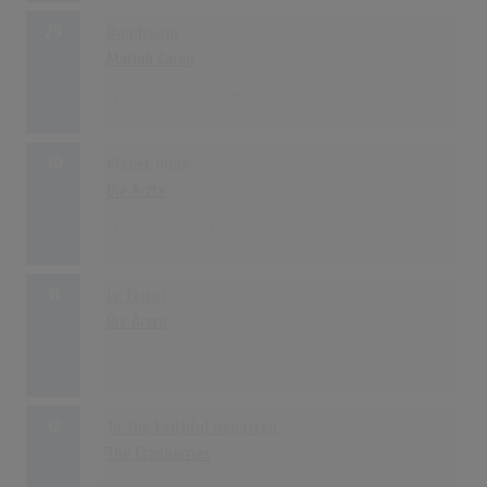
29
Daydream
Mariah Carey
1882
08.01.1996
30
Planet Punk
Die Ärzte
1830
08.01.1996
31
Le Frisur
Die Ärzte
1801
10.06.1996
32
To The Faithful Departed
The Cranberries