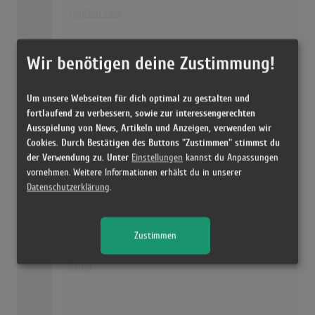
Captain Jack
1998
08.04.1996
Wir benötigen deine Zustimmung!
26
Megaparty - Vol.2
Die Schlümpfe
Um unsere Webseiten für dich optimal zu gestalten und
fortlaufend zu verbessern, sowie zur interessengerechten
1989
08.01.1996
Ausspielung von News, Artikeln und Anzeigen, verwenden wir
Cookies. Durch Bestätigen des Buttons "Zustimmen" stimmst du
der Verwendung zu. Unter
Einstellungen
kannst du Anpassungen
27
Greatest Hits
vornehmen. Weitere Informationen erhälst du in unserer
Take That
Datenschutzerklärung
.
1979
01.04.1996
Zustimmen
28
Mercury Falling
Sting
1900
11.03.1996