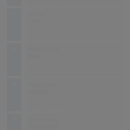
7
The Score
Fugees
3239
22.04.1996
8
Made In Heaven
Queen
3199
08.01.1996
9
Wildest Dreams
Tina Turner
3072
15.04.1996
10
Over The Hump
The Kelly Family