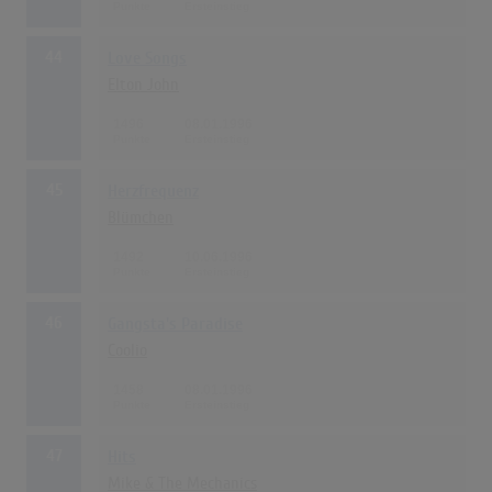
44
Love Songs
Elton John
1496
08.01.1996
45
Herzfrequenz
Blümchen
1492
10.06.1996
46
Gangsta's Paradise
Coolio
1458
08.01.1996
47
Hits
Mike & The Mechanics