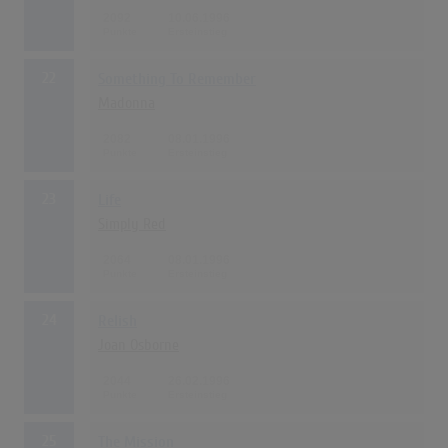
2092
10.06.1996
22
Something To Remember
Madonna
2082
08.01.1996
23
Life
Simply Red
2064
08.01.1996
24
Relish
Joan Osborne
2044
26.02.1996
25
The Mission