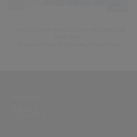
Previous
Next
Erste
«
1
2
3
4
»
Letzte
Seite
Seite
«
[
1991
] [
1992
] [
1993
] [
1994
] [
1995
]
1996
[
1997
] [
1998
] [
1999
]
[
2000
] [
2001
]
»
[
60er
] [
70er
] [
80er
] [
90er
] [
2000er
] [
2010er
] [
2020er
]
PARTNERSEITE