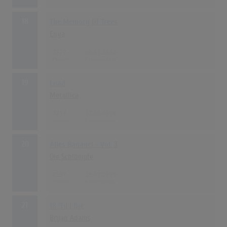
18
The Memory Of Trees
Enya
2277
08.01.1996
19
Load
Metallica
2217
17.06.1996
20
Alles Banane! - Vol. 3
Die Schlümpfe
2157
15.07.1996
21
18 'Til I Die
Bryan Adams