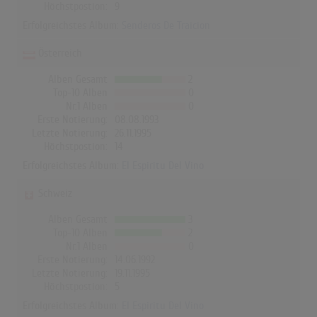
Höchstpostion:
9
Erfolgreichstes Album:
Senderos De Traicion
Österreich
Alben Gesamt
2
Top-10 Alben
0
Nr.1 Alben
0
Erste Notierung:
08.08.1993
Letzte Notierung:
26.11.1995
Höchstpostion:
14
Erfolgreichstes Album:
El Espiritu Del Vino
Schweiz
Alben Gesamt
3
Top-10 Alben
2
Nr.1 Alben
0
Erste Notierung:
14.06.1992
Letzte Notierung:
19.11.1995
Höchstpostion:
5
Erfolgreichstes Album:
El Espiritu Del Vino