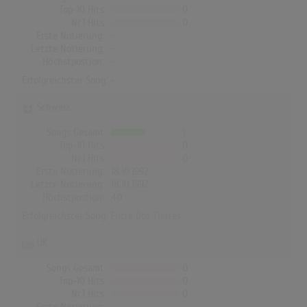
Top-10 Hits
0
Nr.1 Hits
0
Erste Notierung:
-
Letzte Notierung:
-
Höchstpostion:
-
Erfolgreichster Song: -
Schweiz
Songs Gesamt
1
Top-10 Hits
0
Nr.1 Hits
0
Erste Notierung:
18.10.1992
Letzte Notierung:
18.10.1992
Höchstpostion:
40
Erfolgreichster Song:
Entre Dos Tierras
UK
Songs Gesamt
0
Top-10 Hits
0
Nr.1 Hits
0