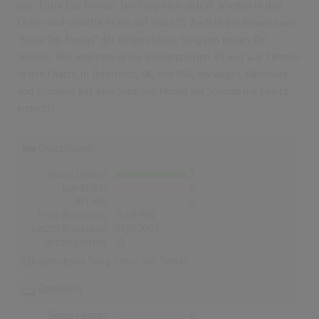
war "Entre Dos Tierras". Der Song hielt sich 27 Wochen in den
Charts und schaffte es bis auf Platz 25. Auch in der Schweiz war
"Entre Dos Tierras" der erfolgreichste Song von Heroes Del
Silencio. Hier erreichte er die Höchstposition 40 und war 1 Woche
in den Charts. In Österreich, UK, den USA, Norwegen, Dänemark
und Finnland hat kein Song von Heroes Del Silencio die Charts
erreicht!
Deutschland
Songs Gesamt
2
Top-10 Hits
0
Nr.1 Hits
0
Erste Notierung:
14.09.1992
Letzte Notierung:
31.07.2009
Höchstpostion:
25
Erfolgreichster Song:
Entre Dos Tierras
Österreich
Songs Gesamt
0