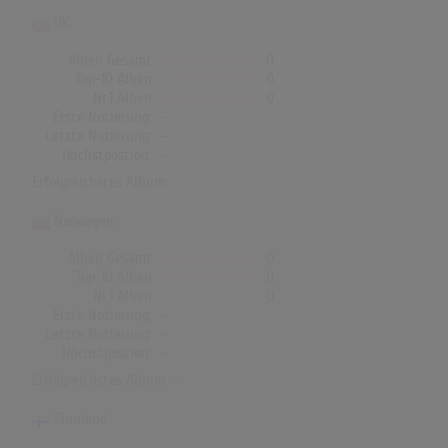
UK
Alben Gesamt
0
Top-10 Alben
0
Nr.1 Alben
0
Erste Notierung:
-
Letzte Notierung:
-
Höchstpostion:
-
Erfolgreichstes Album: -
Norwegen
Alben Gesamt
0
Top-10 Alben
0
Nr.1 Alben
0
Erste Notierung:
-
Letzte Notierung:
-
Höchstpostion:
-
Erfolgreichstes Album: -
Finnland