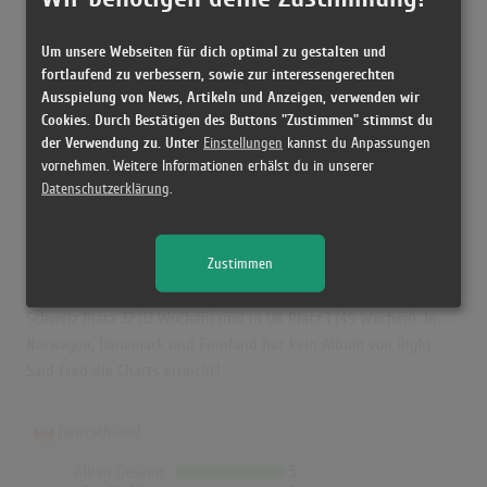
Letzte Notierung:
-
Höchstpostion:
-
Um unsere Webseiten für dich optimal zu gestalten und
Erfolgreichster Song: -
fortlaufend zu verbessern, sowie zur interessengerechten
Ausspielung von News, Artikeln und Anzeigen, verwenden wir
Cookies. Durch Bestätigen des Buttons "Zustimmen" stimmst du
der Verwendung zu. Unter
Einstellungen
kannst du Anpassungen
Right Said Fred in den Albumcharts
vornehmen. Weitere Informationen erhälst du in unserer
Das erfolgreichste Album von Right Said Fred in Deutschland war
Datenschutzerklärung
.
"Up". Das Album hielt sich 30 Wochen in den Charts und schaffte
es bis auf Platz 8. Auch in Österreich, der Schweiz und UK war
Zustimmen
"Up" das erfolgreichste Album von Right Said Fred. In Österreich
erreichte es die Höchstposition mit Platz 1 (17 Wochen), in der
Schweiz Platz 22 (12 Wochen) und in UK Platz 1 (49 Wochen). In
Norwegen, Dänemark und Finnland hat kein Album von Right
Said Fred die Charts erreicht!
Deutschland
Alben Gesamt
5