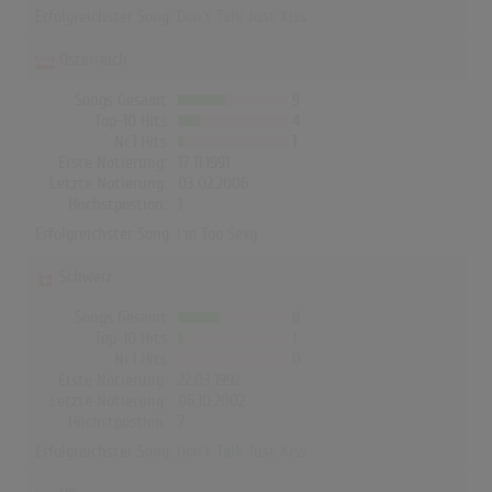
Erfolgreichster Song:
Don't Talk Just Kiss
Österreich
Songs Gesamt
9
Top-10 Hits
4
Nr.1 Hits
1
Erste Notierung:
17.11.1991
Letzte Notierung:
03.02.2006
Höchstpostion:
1
Erfolgreichster Song:
I'm Too Sexy
Schweiz
Songs Gesamt
8
Top-10 Hits
1
Nr.1 Hits
0
Erste Notierung:
22.03.1992
Letzte Notierung:
06.10.2002
Höchstpostion:
7
Erfolgreichster Song:
Don't Talk Just Kiss