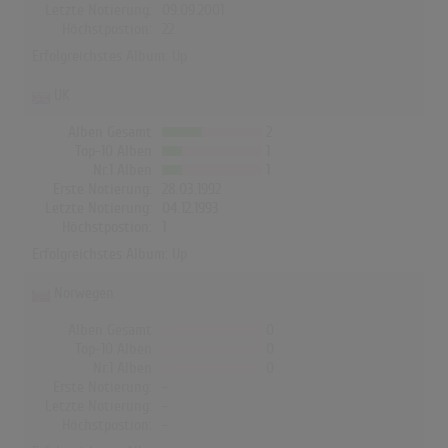
Letzte Notierung:
09.09.2001
Höchstpostion:
22
Erfolgreichstes Album:
Up
UK
Alben Gesamt
2
Top-10 Alben
1
Nr.1 Alben
1
Erste Notierung:
28.03.1992
Letzte Notierung:
04.12.1993
Höchstpostion:
1
Erfolgreichstes Album:
Up
Norwegen
Alben Gesamt
0
Top-10 Alben
0
Nr.1 Alben
0
Erste Notierung:
-
Letzte Notierung:
-
Höchstpostion:
-