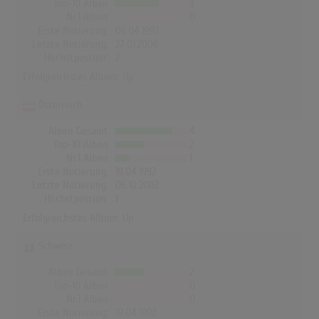
Top-10 Alben
3
Nr.1 Alben
0
Erste Notierung:
06.04.1992
Letzte Notierung:
27.01.2006
Höchstpostion:
2
Erfolgreichstes Album:
Up
Österreich
Alben Gesamt
4
Top-10 Alben
2
Nr.1 Alben
1
Erste Notierung:
19.04.1992
Letzte Notierung:
06.10.2002
Höchstpostion:
1
Erfolgreichstes Album:
Up
Schweiz
Alben Gesamt
2
Top-10 Alben
0
Nr.1 Alben
0
Erste Notierung:
19.04.1992