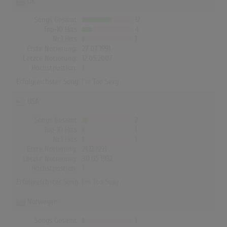
UK
Songs Gesamt
12
Top-10 Hits
4
Nr.1 Hits
1
Erste Notierung:
27.07.1991
Letzte Notierung:
12.05.2007
Höchstpostion:
1
Erfolgreichster Song:
I'm Too Sexy
USA
Songs Gesamt
2
Top-10 Hits
1
Nr.1 Hits
1
Erste Notierung:
21.12.1991
Letzte Notierung:
30.05.1992
Höchstpostion:
1
Erfolgreichster Song:
I'm Too Sexy
Norwegen
Songs Gesamt
1