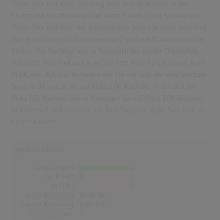
"Don't Talk Just Kiss". Der Song hielt sich 30 Wochen in den
Charts und schaffte es bis auf Platz 2. Auch in der Schweiz war
"Don't Talk Just Kiss" der erfolgreichste Song von Right Said Fred.
Hier erreichte er die Höchstposition 7 und war 10 Wochen in den
Charts. "I'm Too Sexy" war in Österreich der größte Charterfolg
von Right Said Fred und erreichte dort Platz 1 (25 Wochen). Auch
in UK, den USA und Norwegen war I'm Too Sexy der erfolgreichste
Song. In UK kam er bis auf Platz 2 (16 Wochen), in den USA bis
Platz 1 (21 Wochen) und in Norwegen bis auf Platz 2 (18 Wochen).
In Dänemark und Finnland hat kein Song von Right Said Fred die
Charts erreicht!
Deutschland
Songs Gesamt
21
Top-10 Hits
2
Nr.1 Hits
0
Erste Notierung:
03.02.1992
Letzte Notierung:
16.07.2010
Höchstpostion:
2