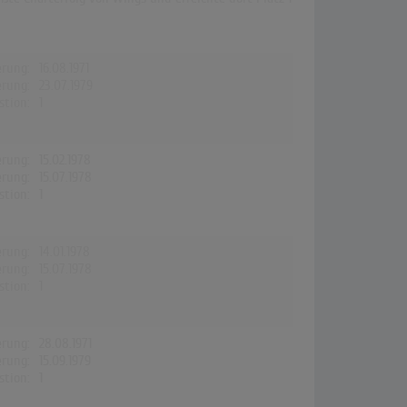
erung:
16.08.1971
erung:
23.07.1979
stion:
1
erung:
15.02.1978
erung:
15.07.1978
stion:
1
erung:
14.01.1978
erung:
15.07.1978
stion:
1
erung:
28.08.1971
erung:
15.09.1979
stion:
1