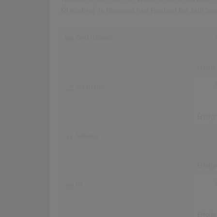
(21 Wochen). In Dänemark und Finnland hat kein Song
Deutschland
Erfolg
Österreich
Erfolg
Schweiz
Erfolg
UK
Erfolg