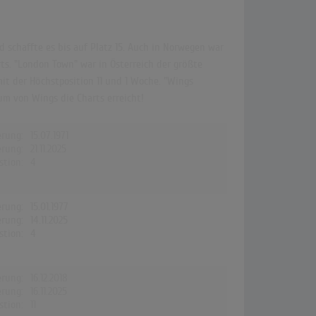
 schaffte es bis auf Platz 15. Auch in Norwegen war
ts. "London Town" war in Österreich der größte
mit der Höchstposition 11 und 1 Woche. "Wings
um von Wings die Charts erreicht!
erung:
15.07.1971
erung:
21.11.2025
stion:
4
erung:
15.01.1977
erung:
14.11.2025
stion:
4
erung:
16.12.2018
erung:
16.11.2025
stion:
11