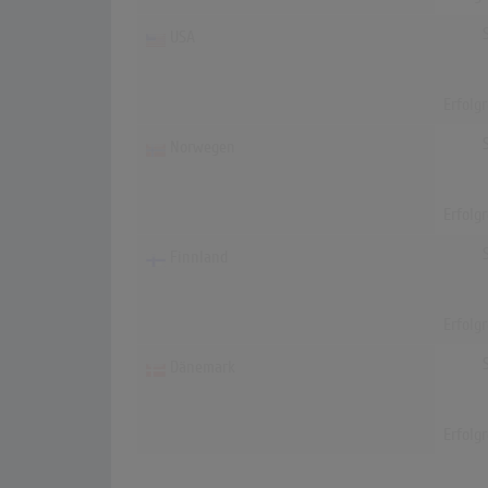
USA
Erfolg
Norwegen
Erfolg
Finnland
Erfolg
Dänemark
Erfolg