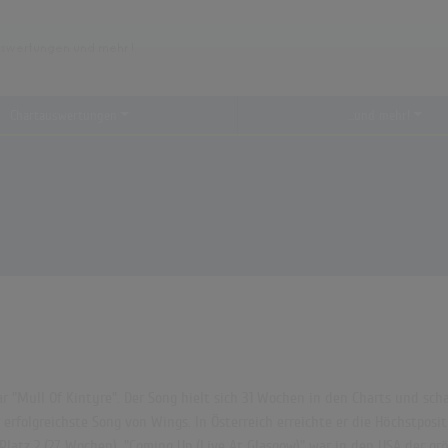
Chartauswertungen
...und mehr!
 "Mull Of Kintyre". Der Song hielt sich 31 Wochen in den Charts und schaff
rfolgreichste Song von Wings. In Österreich erreichte er die Höchstpositio
Platz 2 (27 Wochen). "Coming Up (Live At Glasgow)" war in den USA der grö