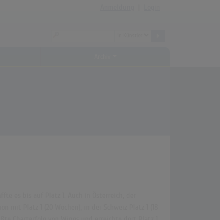
Anmeldung
|
Login
Archiv
te es bis auf Platz 1. Auch in Österreich, der
n mit Platz 1 (20 Wochen), in der Schweiz Platz 1 (18
ßte Charterfolg von Wings und erreichte dort Platz 1