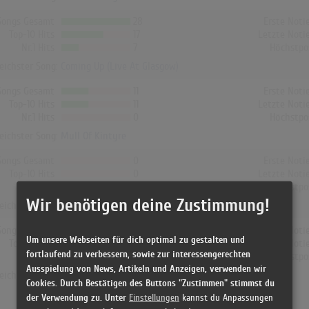
Songs Gesamt
28
Erste Noti
Top-10 Hits
17
Letzte Noti
Nr.1 Hits
7
Höchstpo
reichster Song:
Coming Up (Live At Glasgow)
Songs Gesamt
11
Erste Noti
Top-10 Hits
11
Letzte Noti
Nr.1 Hits
0
Höchstpo
reichster Song:
Mull Of Kintyre
Songs Gesamt
0
Erste Noti
Top-10 Hits
0
Letzte Noti
Nr.1 Hits
0
Höchstpo
Wir benötigen deine Zustimmung!
reichster Song: -
Songs Gesamt
0
Erste Noti
Um unsere Webseiten für dich optimal zu gestalten und
Top-10 Hits
0
Letzte Noti
fortlaufend zu verbessern, sowie zur interessengerechten
Nr.1 Hits
0
Höchstpo
Ausspielung von News, Artikeln und Anzeigen, verwenden wir
reichster Song: -
Cookies. Durch Bestätigen des Buttons "Zustimmen" stimmst du
der Verwendung zu. Unter
Einstellungen
kannst du Anpassungen