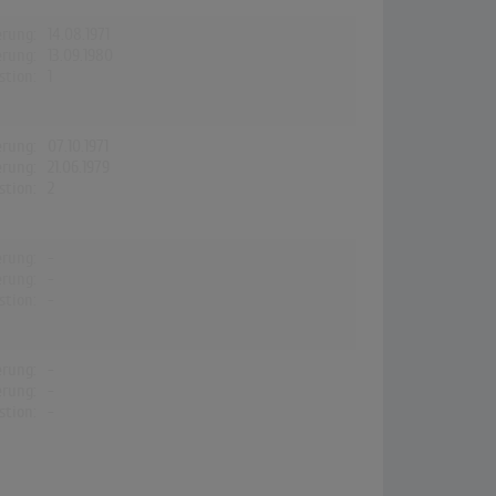
erung:
14.08.1971
erung:
13.09.1980
stion:
1
erung:
07.10.1971
erung:
21.06.1979
stion:
2
erung:
-
erung:
-
stion:
-
erung:
-
erung:
-
stion:
-