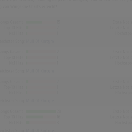
 von Wings die Charts erreicht!
Songs Gesamt
15
Erste Noti
Top-10 Hits
2
Letzte Noti
Nr.1 Hits
1
Höchstpo
reichster Song:
Mull Of Kintyre
Songs Gesamt
2
Erste Noti
Top-10 Hits
1
Letzte Noti
Nr.1 Hits
1
Höchstpo
reichster Song:
Mull Of Kintyre
Songs Gesamt
2
Erste Noti
Top-10 Hits
1
Letzte Noti
Nr.1 Hits
1
Höchstpo
reichster Song:
Mull Of Kintyre
Songs Gesamt
28
Erste Noti
Top-10 Hits
16
Letzte Noti
Nr.1 Hits
3
Höchstpo
reichster Song:
Mull Of Kintyre