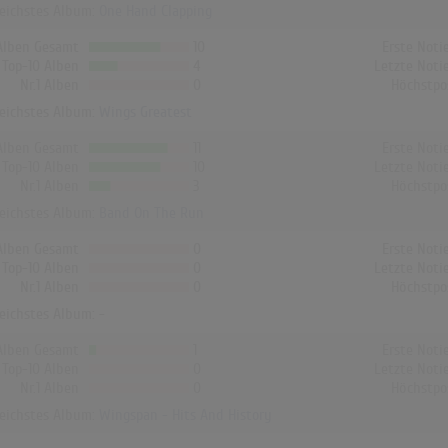
reichstes Album:
One Hand Clapping
Alben Gesamt
10
Erste Noti
Top-10 Alben
4
Letzte Noti
Nr.1 Alben
0
Höchstpo
reichstes Album:
Wings Greatest
Alben Gesamt
11
Erste Noti
Top-10 Alben
10
Letzte Noti
Nr.1 Alben
3
Höchstpo
reichstes Album:
Band On The Run
Alben Gesamt
0
Erste Noti
Top-10 Alben
0
Letzte Noti
Nr.1 Alben
0
Höchstpo
reichstes Album: -
Alben Gesamt
1
Erste Noti
Top-10 Alben
0
Letzte Noti
Nr.1 Alben
0
Höchstpo
reichstes Album:
Wingspan - Hits And History