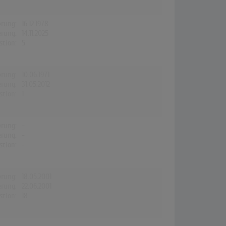
erung:
16.12.1978
erung:
14.11.2025
stion:
5
erung:
10.06.1971
erung:
31.05.2012
stion:
1
erung:
-
erung:
-
stion:
-
erung:
18.05.2001
erung:
22.06.2001
stion:
18