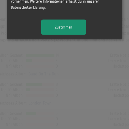
vornehmen. Weitere Informationen erhälst du in unserer
Datenschutzerklärung
.
war "Band On The Run". Das Album hielt sich 46 Wochen in den Charts und
s. Hier erreichte es die Höchstposition 1 und war 44 Wochen in den Char
Zustimmen
0 Wochen). In der Schweiz hat "One Hand Clapping" die beste Chartbilanz 
ngs und erreichte dort Platz 5 (32 Wochen). In und Finnland hat kein Alb
Alben Gesamt
14
Erste Noti
Top-10 Alben
3
Letzte Noti
Nr.1 Alben
0
Höchstpo
reichstes Album:
Band On The Run
Alben Gesamt
8
Erste Noti
Top-10 Alben
2
Letzte Noti
Nr.1 Alben
0
Höchstpo
reichstes Album:
London Town
Alben Gesamt
5
Erste Noti
Top-10 Alben
0
Letzte Noti
Nr.1 Alben
0
Höchstpo