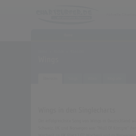
Home
Home
Archiv
Künstler
Wings
Übersicht
Songs
Alben
Biografie
Wings in den Singlecharts
Der erfolgreichste Song von Wings in Deutschland war
Schweiz, UK und Norwegen war "Mull Of Kintyre" der e
Wochen), in UK Platz 1 (17 Wochen) und in Norwegen 