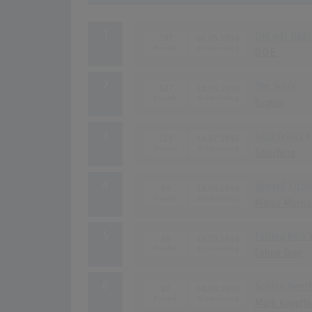
1
Det går lika
197
02.05.1996
D.D.E.
2
The Score
127
16.05.1996
Fugees
3
Smurfehits 1
113
18.07.1996
Smurfene
4
Jagged Little
99
16.05.1996
Alanis Moriss
5
Falling Into 
98
21.03.1996
Celine Dion
6
Golden Hear
87
04.04.1996
Mark Knopfle