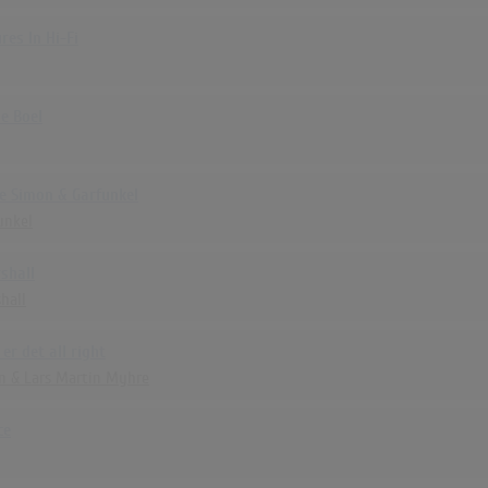
es In Hi-Fi
e Boel
ve Simon & Garfunkel
unkel
shall
hall
er det all right
n & Lars Martin Myhre
ce