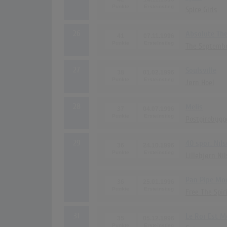
Spice Girls
26
Absolute The
41
07.11.1996
The Septemb
27
Soulsville
38
01.02.1996
Jørn Hoel
28
Melis
37
04.07.1996
Postgirobygg
29
40 spor: Nil
36
24.10.1996
Lillebjørn Ni
Pan Pipe Mo
36
25.01.1996
Free The Spir
31
Le Roi Est Mo
35
05.12.1996