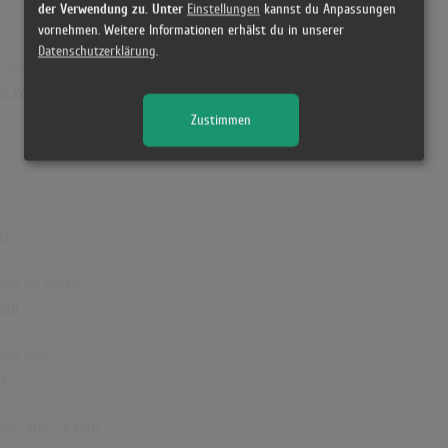
der Verwendung zu. Unter
Einstellungen
kannst du Anpassungen
vornehmen. Weitere Informationen erhälst du in unserer
Datenschutzerklärung
.
 September When - Prestige de la Norvège 1989-96
er When
Zustimmen
et
sens 40 beste
lsen
ods Two
it
rt, Vive Le Roi!