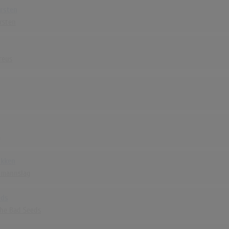
ersten
rsten
reus
s
kken
lmannslag
ads
The Bad Seeds