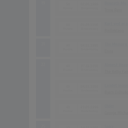
19
Beneath My 
50
02.05.1996
Trine Rein
Kort ved øra
50
05.09.1996
Bjelleklang
21
The Memory 
49
04.01.1996
Enya
22
Almost Hea
46
07.11.1996
The Kelly Fa
Landet lenge
46
04.01.1996
Bjørn Eidsvå
Older
46
23.05.1996
George Micha
25
Spice
42
14.11.1996