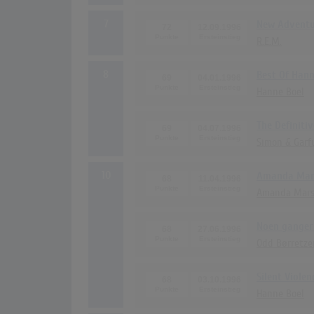
7
New Adventur
72
12.09.1996
R.E.M.
8
Best Of Hann
69
04.01.1996
Hanne Boel
The Definiti
69
04.07.1996
Simon & Garf
10
Amanda Mar
68
11.04.1996
Amanda Mars
Noen ganger 
68
27.06.1996
Odd Børretze
Silent Violen
68
03.10.1996
Hanne Boel