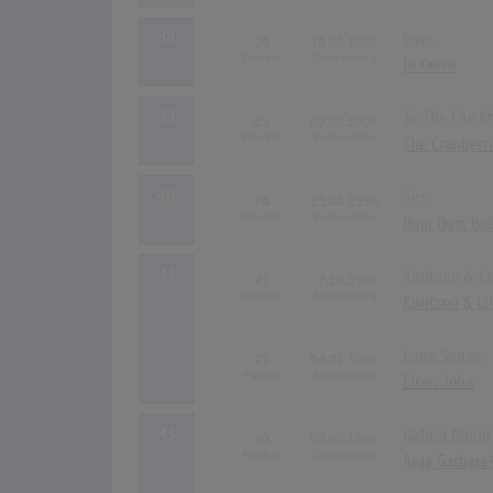
38
Gym
26
19.09.1996
Di Derre
39
To The Faith
25
09.05.1996
The Cranberr
40
Sus
24
25.04.1996
Dum Dum Bo
41
Knutsen & L
21
17.10.1996
Knutsen & Lu
Love Songs
21
04.01.1996
Elton John
43
Ballon Mood
20
02.05.1996
Anja Garbare