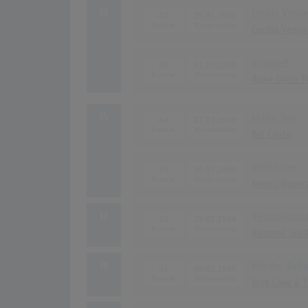
13
Cecilia Venn
62
25.01.1996
Cecilia Venne
Vrimmel
62
31.10.1996
Anne Grete P
15
Magic Box
54
07.03.1996
Bel Canto
With Love
54
18.07.1996
Kenny Roger
17
Vømmølmusi
53
29.02.1996
Vømmøl Spel
18
Murder Ball
51
08.02.1996
Nick Cave & 