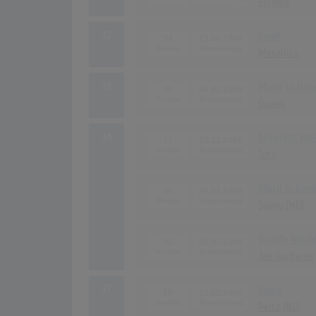
Enigma
32
Load
34
13.06.1996
Metallica
33
Made In Hea
32
04.01.1996
Queen
34
Greatest Hit
31
28.11.1996
Toto
Mary Is Com
31
29.02.1996
Savoy [NO]
Visible Worl
31
28.03.1996
Jan Garbarek
37
Coma
28
15.02.1996
Peltz [NO]