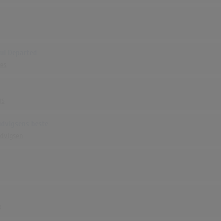
ful Departed
ies
ys
udvigsens beste
dvigsen
k