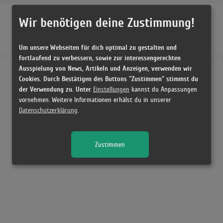
Wir benötigen deine Zustimmung!
Um unsere Webseiten für dich optimal zu gestalten und
[
2016
] [
2017
] [
2018
] [
2019
] [
2020
] [
2021
] [
2022
] [
2023
] [
2024
] [
2025
] [
20
fortlaufend zu verbessern, sowie zur interessengerechten
Ausspielung von News, Artikeln und Anzeigen, verwenden wir
[
70er
] [
80er
] [
90er
] [
2000er
] [
2010er
]
2020er
Cookies. Durch Bestätigen des Buttons "Zustimmen" stimmst du
der Verwendung zu. Unter
Einstellungen
kannst du Anpassungen
vornehmen. Weitere Informationen erhälst du in unserer
Datenschutzerklärung
.
Zustimmen