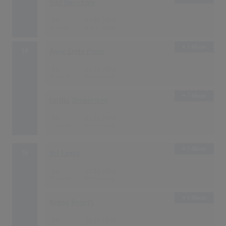
Odd Børretzen
68
27.06.1996
1 Album
14
Anne Grete Preus
62
31.10.1996
1 Album
Cecilia Vennersten
62
25.01.1996
1 Album
16
Bel Canto
54
07.03.1996
1 Album
Kenny Rogers
54
18.07.1996