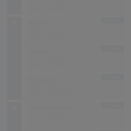
20
14.03.1996
1 Album
46
Hellbillies
19
14.11.1996
1 Album
Pearl Jam
19
29.08.1996
1 Album
Terje Tysland
19
24.10.1996
1 Album
49
Elisabeth Andreassen
18
01.02.1996