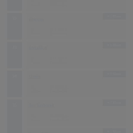
36
24.10.1996
1 Album
32
Enigma
35
05.12.1996
1 Album
33
Metallica
34
13.06.1996
1 Album
34
Queen
32
04.01.1996
1 Album
35
Jan Garbarek
31
28.03.1996
1 Album