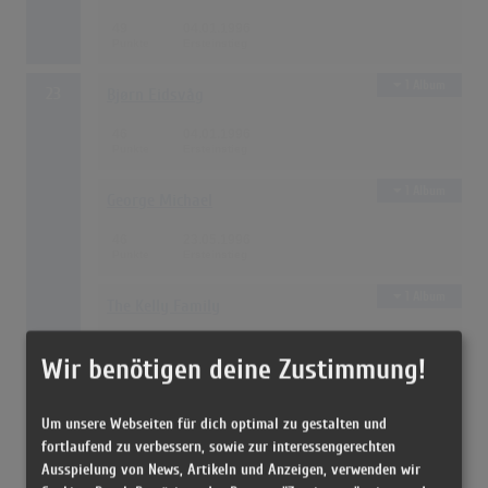
49
04.01.1996
1 Album
23
Bjørn Eidsvåg
46
04.01.1996
1 Album
George Michael
46
23.05.1996
1 Album
The Kelly Family
46
07.11.1996
Wir benötigen deine Zustimmung!
1 Album
26
Spice Girls
Um unsere Webseiten für dich optimal zu gestalten und
fortlaufend zu verbessern, sowie zur interessengerechten
42
14.11.1996
Ausspielung von News, Artikeln und Anzeigen, verwenden wir