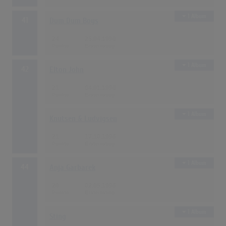
1 Album
41
Dum Dum Boys
24
25.04.1996
1 Album
42
Elton John
21
04.01.1996
1 Album
Knutsen & Ludvigsen
21
17.10.1996
1 Album
44
Anja Garbarek
20
02.05.1996
1 Album
Sting