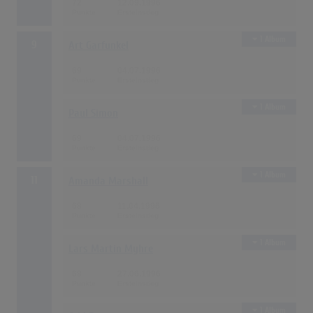
72
12.09.1996
1 Album
9
Art Garfunkel
69
04.07.1996
1 Album
Paul Simon
69
04.07.1996
1 Album
11
Amanda Marshall
68
11.04.1996
1 Album
Lars Martin Myhre
68
27.06.1996
1 Album