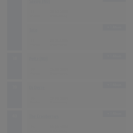
Savoy [NO]
31
29.02.1996
1 Album
Toto
31
28.11.1996
1 Album
38
Peltz [NO]
28
15.02.1996
1 Album
39
Di Derre
26
19.09.1996
1 Album
40
The Cranberries
25
09.05.1996