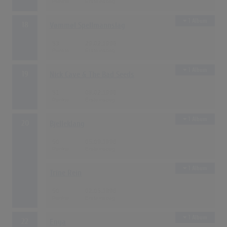
1 Album
18
Vømmøl Spellmannslag
53
29.02.1996
1 Album
19
Nick Cave & The Bad Seeds
51
08.02.1996
1 Album
20
Bjelleklang
50
05.09.1996
1 Album
Trine Rein
50
02.05.1996
1 Album
22
Enya