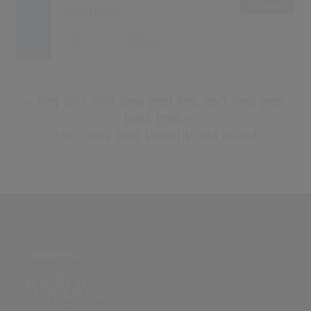
1 Album
Lisa Ekdahl
18
04.04.1996
«
[
1991
] [
1992
] [
1993
] [
1994
] [
1995
]
1996
[
1997
] [
1998
] [
1999
]
[
2000
] [
2001
]
»
[
70er
] [
80er
] [
90er
] [
2000er
] [
2010er
] [
2020er
]
PARTNERSEITE