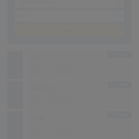
anzeigen
1 Album
1
D.D.E.
197
02.05.1996
2 Alben
2
Hanne Boel
137
04.01.1996
1 Album
3
Fugees
127
16.05.1996