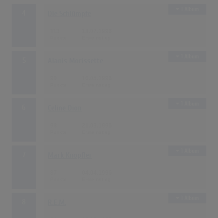
1 Album
4
Die Schlümpfe
113
18.07.1996
1 Album
5
Alanis Morissette
99
16.05.1996
1 Album
6
Celine Dion
98
21.03.1996
1 Album
7
Mark Knopfler
87
04.04.1996
1 Album
8
R.E.M.