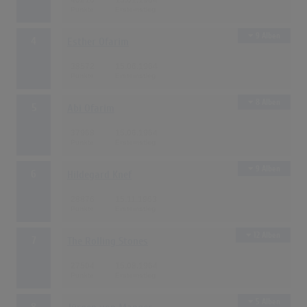
40216
15.01.1964
9 Alben
4
Esther Ofarim
38572
15.06.1964
8 Alben
5
Abi Ofarim
37968
15.06.1964
9 Alben
6
Hildegard Knef
28876
15.11.1963
12 Alben
7
The Rolling Stones
27504
15.08.1964
5 Alben
8