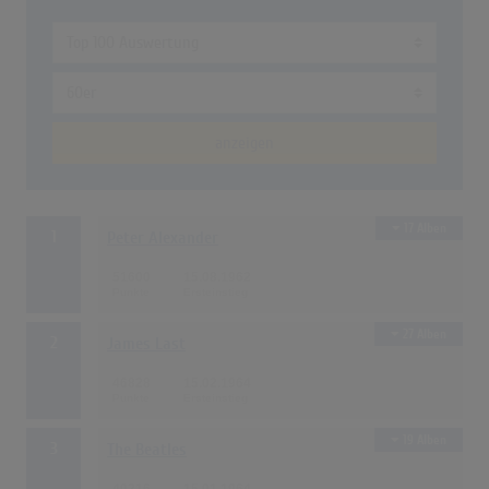
anzeigen
17 Alben
1
Peter Alexander
51600
15.08.1962
27 Alben
2
James Last
46828
15.02.1964
19 Alben
3
The Beatles