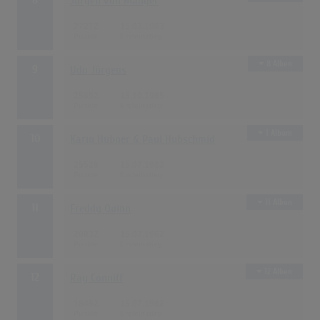
Jürgen von Manger
27272
15.03.1963
8 Alben
9
Udo Jürgens
25692
15.10.1965
1 Album
10
Karin Hübner & Paul Hubschmid
25520
15.07.1962
11 Alben
11
Freddy Quinn
20832
15.07.1962
12 Alben
12
Ray Conniff
18492
15.07.1962