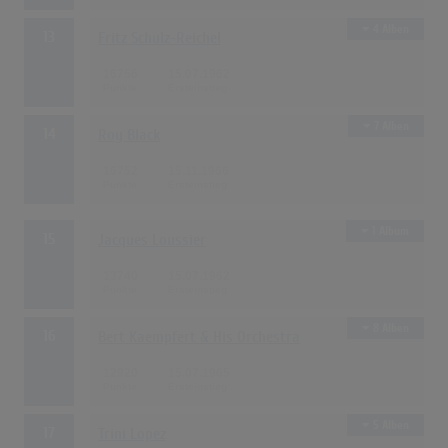
4 Alben
13
Fritz Schulz-Reichel
16756
15.07.1962
7 Alben
14
Roy Black
16752
15.11.1966
1 Album
15
Jacques Loussier
13740
15.07.1962
8 Alben
16
Bert Kaempfert & His Orchestra
12920
15.07.1965
5 Alben
17
Trini Lopez