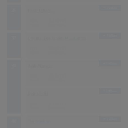
2 Alben
36
Heinz Erhardt
6936
15.10.1963
8 Alben
37
Original Egerländer Musikanten
6716
15.07.1963
1 Album
38
Addi Münster
6676
15.10.1963
1 Album
Rolf Stiefel
6676
15.10.1963
5 Alben
40
The Shadows