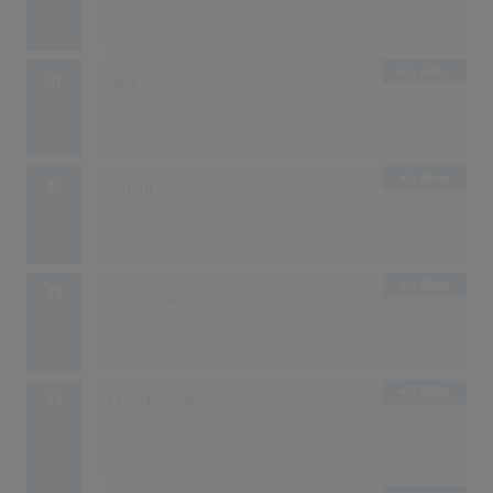
6440
15.03.1963
5 Alben
41
Max Greger
6372
15.07.1962
5 Alben
42
Ronny
6328
15.06.1964
3 Alben
43
Swingle Singers
6280
15.07.1964
8 Alben
44
Elvis Presley
6132
15.07.1962