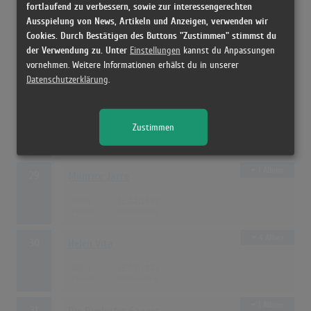
fortlaufend zu verbessern, sowie zur interessengerechten
Ausspielung von News, Artikeln und Anzeigen, verwenden wir
Cookies. Durch Bestätigen des Buttons "Zustimmen" stimmst du
7 Alben
27
The Rattles
der Verwendung zu. Unter
Einstellungen
kannst du Anpassungen
vornehmen. Weitere Informationen erhälst du in unserer
8752
15.03.1964
Datenschutzerklärung
.
4 Alben
28
Eugen Cicero
Zustimmen
8672
15.12.1965
1 Album
29
Maurice Jarre
8464
15.02.1967
4 Alben
30
Helen Vita
8404
15.02.1964
1 Album
31