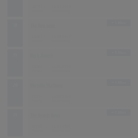
12796
15.12.1963
5 Alben
18
The Bee Gees
12452
15.08.1967
8 Alben
19
Herb Alpert
12352
15.06.1966
6 Alben
20
Mireille Mathieu
12136
15.09.1966
9 Alben
21
The Beach Boys
11780
15.04.1965