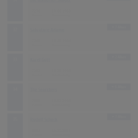
Die Rixdorfer Sänger
7276
15.06.1963
7 Alben
32
Salvatore Adamo
7240
15.10.1964
2 Alben
33
Karel Gott
7152
15.10.1968
6 Alben
34
The Searchers
7008
15.02.1964
7 Alben
35
Rudolf Schock
6952
15.11.1963