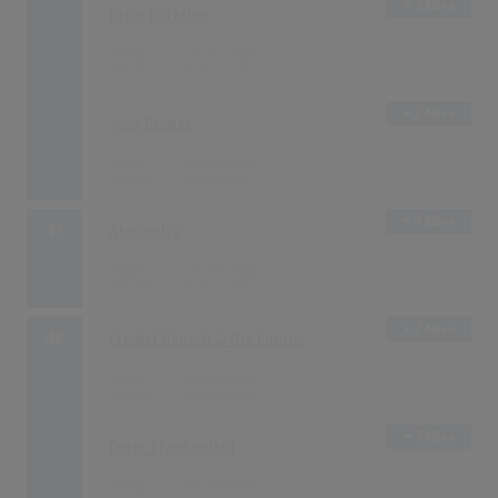
2 Alben
Erich Böttcher
6132
15.07.1963
2 Alben
Jens Brenke
6132
15.07.1963
4 Alben
47
Alexandra
6124
15.09.1968
2 Alben
48
Friedel Hensch & Die Cyprys
5992
15.03.1963
2 Alben
Peter Frankenfeld
5992
15.03.1963