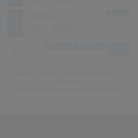
2 Alben
50
Van Cliburn
5976
15.07.1962
Previous
Next
Erste
«
1
2
3
4
»
Letzte
Seite
Seite
[
1962
] [
1963
] [
1964
] [
1965
] [
1966
] [
1967
] [
1968
] [
1969
] [
1970
]
[
1971
] [
1972
]
»
60er
[
70er
] [
80er
] [
90er
] [
2000er
] [
2010er
] [
2020er
]