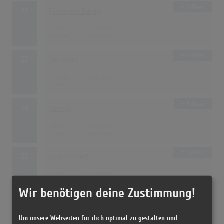
6 Alben
22
Francoise Hardy
11732
15.08.1964
6 Alben
23
The Kinks
10044
15.02.1965
3 Alben
24
Heintje
9988
15.05.1968
5 Alben
25
Ivan Rebroff
9968
15.08.1967
Wir benötigen deine Zustimmung!
5 Alben
26
Tom Jones
Um unsere Webseiten für dich optimal zu gestalten und
8836
15.09.1967