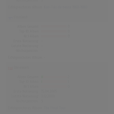
Höchstpostion:
3
Erfolgreichstes Album:
Kon-Tiki de beste 1960-1980
Finnland
Alben Gesamt
0
Top-10 Alben
0
Nr.1 Alben
0
Erste Notierung:
-
Letzte Notierung:
-
Höchstpostion:
-
Erfolgreichstes Album: -
Dänemark
Alben Gesamt
2
Top-10 Alben
1
Nr.1 Alben
0
Erste Notierung:
15.04.2005
Letzte Notierung:
11.12.2009
Höchstpostion:
5
Erfolgreichstes Album:
The Final Tour