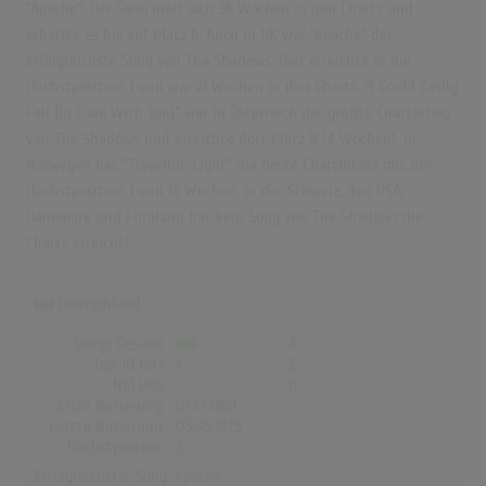
"Apache". Der Song hielt sich 36 Wochen in den Charts und
schaffte es bis auf Platz 6. Auch in UK war "Apache" der
erfolgreichste Song von The Shadows. Hier erreichte er die
Höchstposition 1 und war 21 Wochen in den Charts. "I Could Easily
Fall (In Love With You)" war in Österreich der größte Charterfolg
von The Shadows und erreichte dort Platz 8 (4 Wochen). In
Norwegen hat "Travellin' Light" die beste Chartbilanz mit der
Höchstposition 1 und 15 Wochen. In der Schweiz, den USA,
Dänemark und Finnland hat kein Song von The Shadows die
Charts erreicht!
Deutschland
Songs Gesamt
8
Top-10 Hits
2
Nr.1 Hits
0
Erste Notierung:
01.10.1960
Letzte Notierung:
05.05.1975
Höchstpostion:
5
Erfolgreichster Song:
Apache