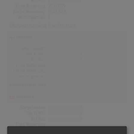
Nr.1 Hits
1
Erste Notierung:
29.10.1959
Letzte Notierung:
17.07.1975
Höchstpostion:
1
Erfolgreichster Song:
Travellin' Light
Finnland
Songs Gesamt
0
Top-10 Hits
0
Nr.1 Hits
0
Erste Notierung:
-
Letzte Notierung:
-
Höchstpostion:
-
Erfolgreichster Song: -
Dänemark
Songs Gesamt
0
Top-10 Hits
0
Nr.1 Hits
0
Erste Notierung:
-
Letzte Notierung:
-