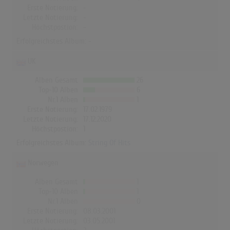
Erste Notierung:
-
Letzte Notierung:
-
Höchstpostion:
-
Erfolgreichstes Album: -
UK
Alben Gesamt
26
Top-10 Alben
6
Nr.1 Alben
1
Erste Notierung:
17.02.1979
Letzte Notierung:
17.12.2020
Höchstpostion:
1
Erfolgreichstes Album:
String Of Hits
Norwegen
Alben Gesamt
1
Top-10 Alben
1
Nr.1 Alben
0
Erste Notierung:
08.03.2001
Letzte Notierung:
03.05.2001