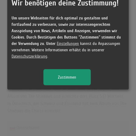
Wir benötigen deine Zustimmung!
Höchstpostion:
-
Erfolgreichster Song: -
Um unsere Webseiten für dich optimal zu gestalten und
fortlaufend zu verbessern, sowie zur interessengerechten
Ausspielung von News, Artikeln und Anzeigen, verwenden wir
The Shadows in den Albumcharts
Cookies. Durch Bestätigen des Buttons "Zustimmen" stimmst du
der Verwendung zu. Unter
Einstellungen
kannst du Anpassungen
Das erfolgreichste Album von The Shadows in Deutschland war
vornehmen. Weitere Informationen erhälst du in unserer
"The Best of the Shadows". Das Album hielt sich 20 Wochen in
Datenschutzerklärung
.
den Charts und schaffte es bis auf Platz 11. "String Of Hits" war in
UK der größte Charterfolg von The Shadows und erreichte dort
Platz 1 (40 Wochen). In Norwegen hat "Kon-Tiki de beste 1960-
Zustimmen
1980" die beste Chartbilanz mit der Höchstposition 3 und 9
Wochen. "The Final Tour" war in Dänemark das erfolgreichste
Album von The Shadows und erreichte dort Platz 5 (7 Wochen).
In Österreich, der Schweiz und Finnland hat kein Album von The
Shadows die Charts erreicht!
Deutschland