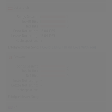
Österreich
Songs Gesamt
1
Top-10 Hits
1
Nr.1 Hits
0
Erste Notierung:
15.04.1965
Letzte Notierung:
15.04.1965
Höchstpostion:
8
Erfolgreichster Song:
I Could Easily Fall (In Love With You)
Schweiz
Songs Gesamt
0
Top-10 Hits
0
Nr.1 Hits
0
Erste Notierung:
-
Letzte Notierung:
-
Höchstpostion:
-
Erfolgreichster Song: -
UK