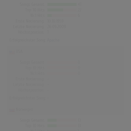
Songs Gesamt
41
Top-10 Hits
22
Nr.1 Hits
6
Erste Notierung:
10.10.1959
Letzte Notierung:
26.09.2009
Höchstpostion:
1
Erfolgreichster Song:
Apache
USA
Songs Gesamt
0
Top-10 Hits
0
Nr.1 Hits
0
Erste Notierung:
-
Letzte Notierung:
-
Höchstpostion:
-
Erfolgreichster Song: -
Norwegen
Songs Gesamt
13
Top-10 Hits
13