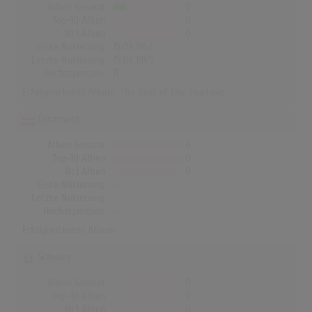
Alben Gesamt
5
Top-10 Alben
0
Nr.1 Alben
0
Erste Notierung:
15.03.1963
Letzte Notierung:
15.04.1965
Höchstpostion:
11
Erfolgreichstes Album:
The Best of the Shadows
Österreich
Alben Gesamt
0
Top-10 Alben
0
Nr.1 Alben
0
Erste Notierung:
-
Letzte Notierung:
-
Höchstpostion:
-
Erfolgreichstes Album: -
Schweiz
Alben Gesamt
0
Top-10 Alben
0
Nr.1 Alben
0