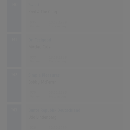
140
Sweat
Kool & The Gang
635
10.07.1989
141
Dr. Feelgood
Mötley Crüe
633
18.09.1989
142
Simple Pleasures
Bobby McFerrin
630
09.01.1989
143
Bunte Republik Deutschland
Udo Lindenberg
629
30.10.1989