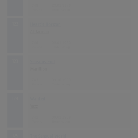
748
23.01.1989
122
Heart's Horizon
Al Jarreau
746
09.01.1989
123
Seasons End
Marillion
743
09.10.1989
124
Wanted
Yazz
741
09.01.1989
125
The Sensual World