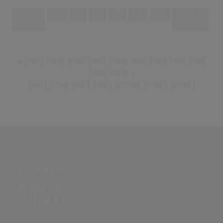
Previous
Next
Erste
«
1
2
3
4
»
Letzte
Seite
Seite
«
[
1984
] [
1985
] [
1986
] [
1987
] [
1988
]
1989
[
1990
] [
1991
] [
1992
]
[
1993
] [
1994
]
»
[
60er
] [
70er
] [
80er
] [
90er
] [
2000er
] [
2010er
] [
2020er
]
PARTNERSEITE