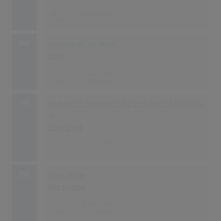
605
09.01.1989
148
Kingdom Of The Night
Axxis
600
03.04.1989
149
Walking On Sunshine - The Very Best Of Eddy Gra
nt
Eddy Grant
582
31.07.1989
150
Ohne Maske
Udo Jürgens
579
04.09.1989