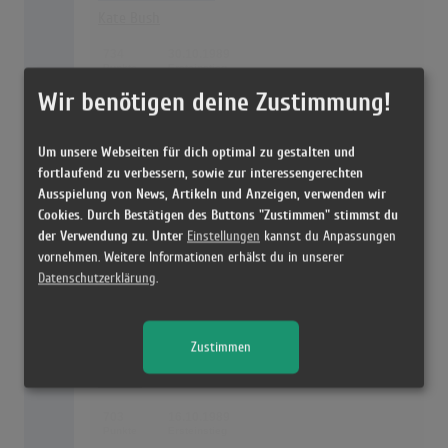
Kate Bush
734
30.10.1989
Wir benötigen deine Zustimmung!
126
Tarot
Juliane Werding
Um unsere Webseiten für dich optimal zu gestalten und
fortlaufend zu verbessern, sowie zur interessengerechten
732
09.01.1989
Ausspielung von News, Artikeln und Anzeigen, verwenden wir
Cookies. Durch Bestätigen des Buttons "Zustimmen" stimmst du
127
Passion
der Verwendung zu. Unter
Einstellungen
kannst du Anpassungen
vornehmen. Weitere Informationen erhälst du in unserer
Jennifer Rush
Datenschutzerklärung
.
711
09.01.1989
Zustimmen
128
Point Blank
Bonfire
703
16.10.1989