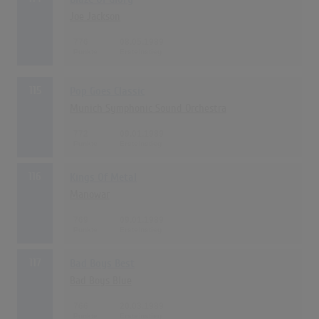
Joe Jackson
776
08.05.1989
115
Pop Goes Classic
Munich Symphonic Sound Orchestra
772
09.01.1989
116
Kings Of Metal
Manowar
769
09.01.1989
117
Bad Boys Best
Bad Boys Blue
766
20.03.1989