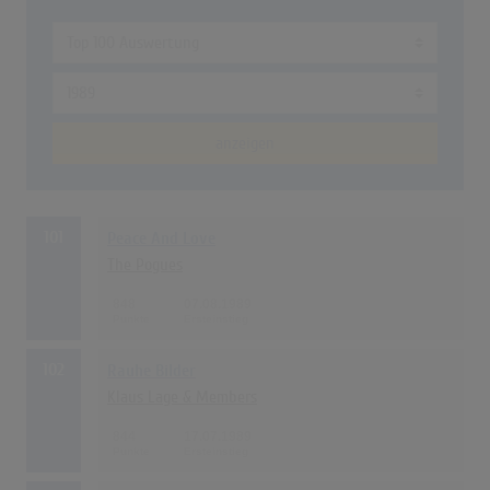
anzeigen
101
Peace And Love
The Pogues
848
07.08.1989
102
Rauhe Bilder
Klaus Lage & Members
844
17.07.1989