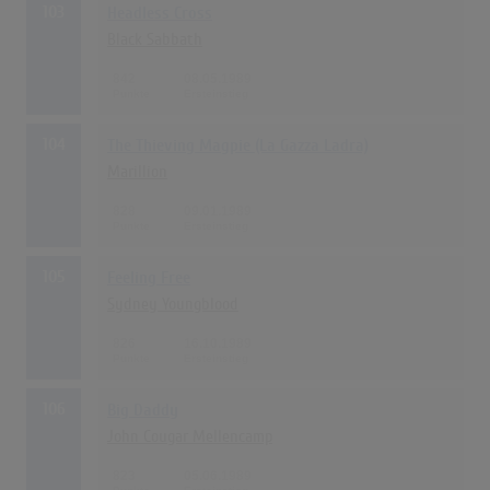
103
Headless Cross
Black Sabbath
842
08.05.1989
104
The Thieving Magpie (La Gazza Ladra)
Marillion
828
09.01.1989
105
Feeling Free
Sydney Youngblood
826
16.10.1989
106
Big Daddy
John Cougar Mellencamp
823
05.06.1989