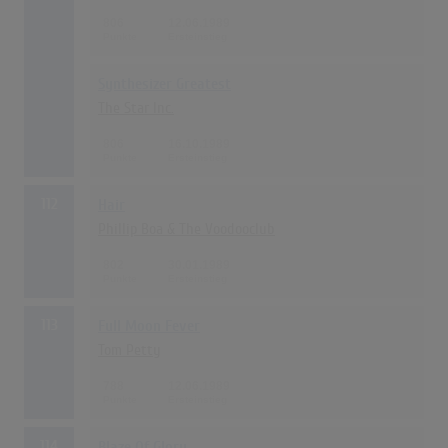
806
12.06.1989
Synthesizer Greatest
The Star Inc.
806
16.10.1989
112
Hair
Phillip Boa & The Voodooclub
802
30.01.1989
113
Full Moon Fever
Tom Petty
788
12.06.1989
114
Blaze Of Glory