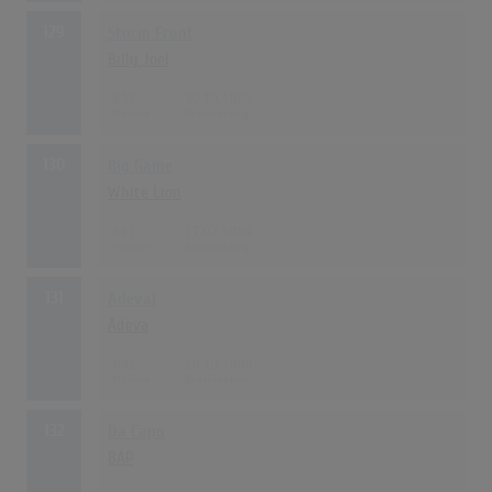
129
Storm Front
Billy Joel
695
30.10.1989
130
Big Game
White Lion
691
17.07.1989
131
Adeva!
Adeva
682
16.10.1989
132
Da Capo
BAP