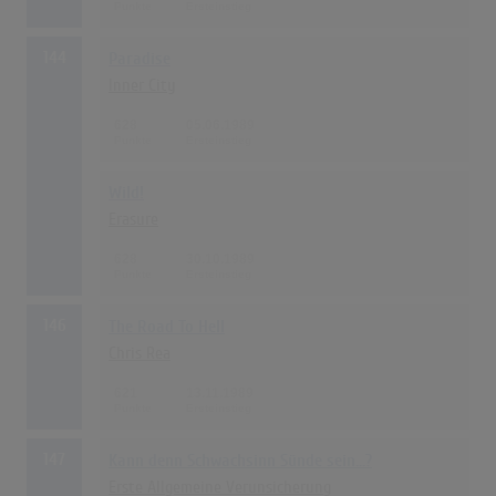
144
Paradise
Inner City
628
05.06.1989
Wild!
Erasure
628
30.10.1989
146
The Road To Hell
Chris Rea
621
13.11.1989
147
Kann denn Schwachsinn Sünde sein...?
Erste Allgemeine Verunsicherung