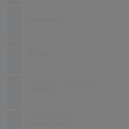
118
Carpendale '90
Howard Carpendale
758
16.10.1989
119
Twilight
Blue System
756
23.10.1989
120
Spark To A Flame - The Very Best Of
Chris de Burgh
754
30.10.1989
121
Wilder Westen inclusive
Soundtrack (Tony Carey)