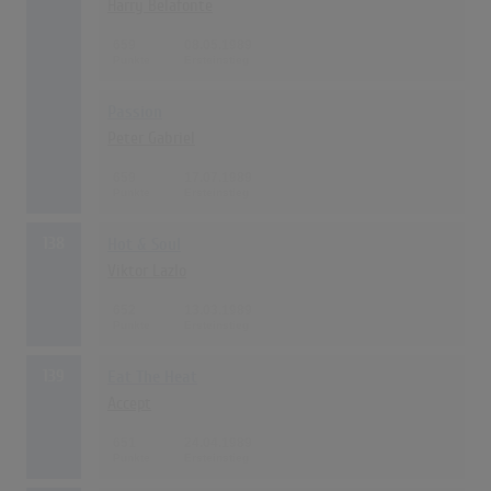
Harry Belafonte
659
08.05.1989
Passion
Peter Gabriel
659
17.07.1989
138
Hot & Soul
Viktor Lazlo
652
13.03.1989
139
Eat The Heat
Accept
651
24.04.1989