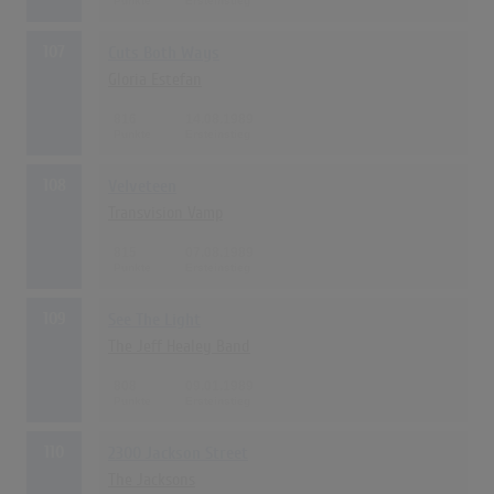
107
Cuts Both Ways
Gloria Estefan
816
14.08.1989
108
Velveteen
Transvision Vamp
815
07.08.1989
109
See The Light
The Jeff Healey Band
808
09.01.1989
110
2300 Jackson Street
The Jacksons