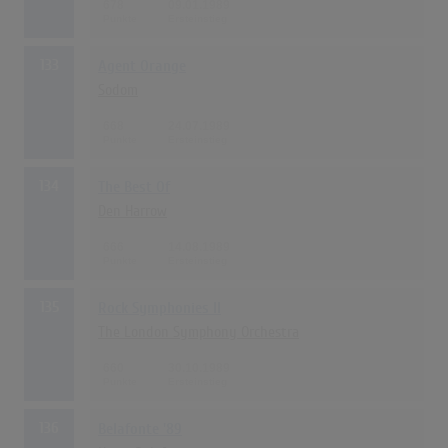
678
09.01.1989
133
Agent Orange
Sodom
668
24.07.1989
134
The Best Of
Den Harrow
666
14.08.1989
135
Rock Symphonies II
The London Symphony Orchestra
660
30.10.1989
136
Belafonte '89