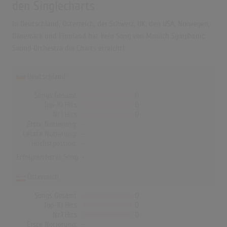
den Singlecharts
In Deutschland, Österreich, der Schweiz, UK, den USA, Norwegen,
Dänemark und Finnland hat kein Song von Munich Symphonic
Sound Orchestra die Charts erreicht!
Deutschland
Songs Gesamt
0
Top-10 Hits
0
Nr.1 Hits
0
Erste Notierung:
-
Letzte Notierung:
-
Höchstpostion:
-
Erfolgreichster Song: -
Österreich
Songs Gesamt
0
Top-10 Hits
0
Nr.1 Hits
0
Erste Notierung:
-