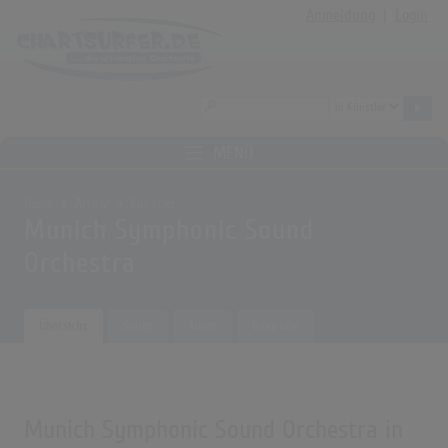
Anmeldung
|
Login
MENÜ
Home
Archiv
Künstler
Munich Symphonic Sound
Orchestra
Übersicht
Songs
Alben
Biografie
Munich Symphonic Sound Orchestra in