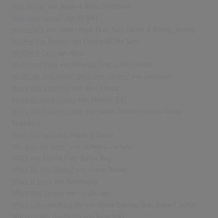
Was Krieg?
von Bojan & Kolja Goldstein
Was wäre wenn?
von YC [DE]
Waterfalls
von James Hype Feat. Sam Harper & Bobby Harvey
We Are The People
von Empire Of The Sun
We Don't Care
von Akon
We Found Love
von Rihanna feat. Calvin Harris
Weißt du überhaupt noch wer ich bin?
von Zartmann
Wenn das Liebe ist
von Nina Chuba
Wenn du mich fragst
von Montez [DE]
Wenn ich nüchtern wär
von Julian Sommer x Luca-Dante
Spadafora
Wenn ich tanz
von Majan & Bausa
Wer bist du denn?
von Jazeek & Luciano
WGFT
von Gunna Feat. Burna Boy
What Do You Mean?
von Justin Bieber
What Is Love
von Haddaway
What You Saying
von Lil Uzi Vert
What's Wrong With Me
von Olivia Rodrigo feat. Robert Smith
Where Is My Husband!
von Raye [UK]