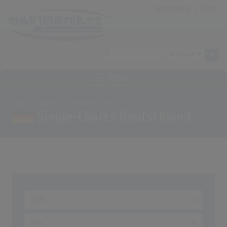
Anmeldung
|
Login
MENÜ
Home
Archiv
Songs nach Charts
Single-Charts Deutschland