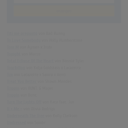
anzeigen
Tití me preguntó
von Bad Bunny
To Love Somebody
von Holly Humberstone
Toni M
von Aymen x 3robi
Tonight
von Mucco
Total Eclipse Of The Heart
von Bonnie Tyler
Tourbillon
von Kolja Goldstein x Lacazette
Tox
von Lacazette x Samra x Venti
Treat You Better
von Shawn Mendes
Trippin
von BUNT. & Mapei
Trippin
von Bunt.
Turn The Lights Off
von Kato feat. Jon
U + Me =
von Olivia Rodrigo
Underneath The Tree
von Kelly Clarkson
Undressed
von Sombr