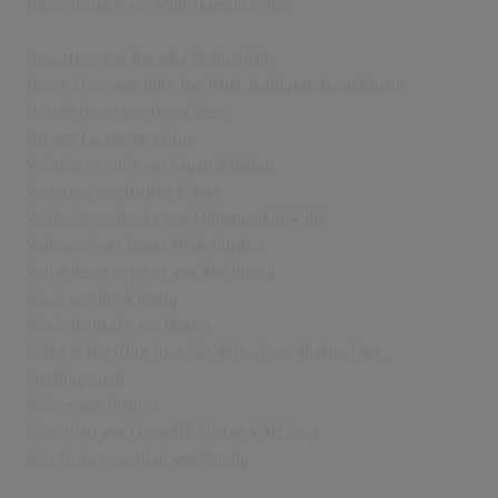
Unendlichkeit
von MilleniumKid & JBS
Unwritten
von Natasha Bedingfield
Upper Class
von Billa Joe, Pajel, Bobbyezz, Danielslump
Upside Down
von Diana Ross
Uzi
von Lacazette x Gzuz
Verliebt in mich
von Fayan & Dalton
Vermisse
von Dardan & Azet
Vielleicht vielleicht
von MilleniumKid & JBS
Vollmond
von Bonez MC & Jugglerz
Voy a lleverte pa pr
von Bad Bunny
Wach
von Rin & Reezy
Wackelkontakt
von Oimara
Waka Waka (This Time For Africa)
von Shakira Feat.
Freshlyground
Walzer
von Provinz
Warschau
von Chapo102, Gustav & 102 Boyz
Was bisher geschah
von Shindy