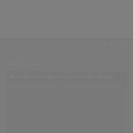
Externe Inhalte von
YouTube
Musikvideo
Sie müssen die
Cookie Zustimmung ändern
, um Videos zu laden!
8 Treffer zu "Smalltown Boy Bronski Beat"
Bronski Beat - Smalltown Boy (Official Video)
(5:03)
Smalltown Boy (12" Version)
(9:02)
Bronski Beat - Smalltown Boy (Official Audio)
(5:05)