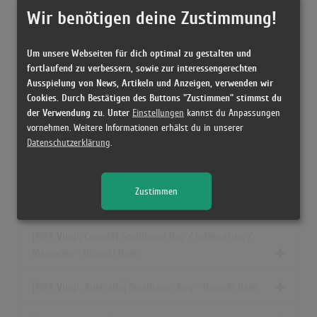
Wir benötigen deine Zustimmung!
[1984 Vinyl, Germany] Smalltown Boy - Bronski Beat
Um unsere Webseiten für dich optimal zu gestalten und
[1984 Vinyl, Netherlands] Smalltown Boy - Bronski Beat
fortlaufend zu verbessern, sowie zur interessengerechten
Ausspielung von News, Artikeln und Anzeigen, verwenden wir
Cookies. Durch Bestätigen des Buttons "Zustimmen" stimmst du
[1984 Vinyl, UK] Smalltown Boy - Bronski Beat
der Verwendung zu. Unter
Einstellungen
kannst du Anpassungen
vornehmen. Weitere Informationen erhälst du in unserer
[1984 Vinyl, Germany] Smalltown Boy - Bronski Beat
Datenschutzerklärung
.
[1984 Vinyl, US] Smalltown Boy - Bronski Beat
Zustimmen
[1984 Vinyl, France] Smalltown Boy - Bronski Beat
[1984 Vinyl, Canada] Smalltown Boy / Infatuation /
Memories - Bronski Beat
[1984 Vinyl, Australia] Smalltown Boy - Bronski Beat