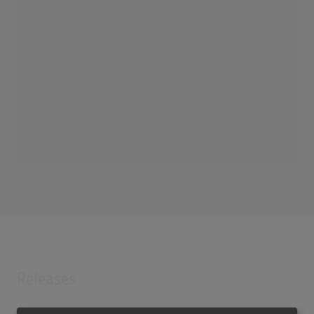
Bronski Beat - Smalltown Boy (Lyrics)
(5:00)
Bronski Beat - Smalltown Boy (Arnaud Rebotini Remix)
(5:37)
Bronski Beat - Smalltown Boy (Top Of The Pops, 07.06.1984)
(3:49)
Bronski Beat - Smalltown Boy (Official Lyric Video/2018 Remaster)
(5:04)
Smalltown Boy (1991 Remix)
(4:49)
Releases
[1984 Vinyl, UK] Smalltown Boy - Bronski Beat