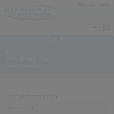
Anmeldung
|
Login
MENÜ
Home
Archiv
Songs
Smalltown Boy
Song von
Bronski Beat
Chart-Informationen
Deutschland