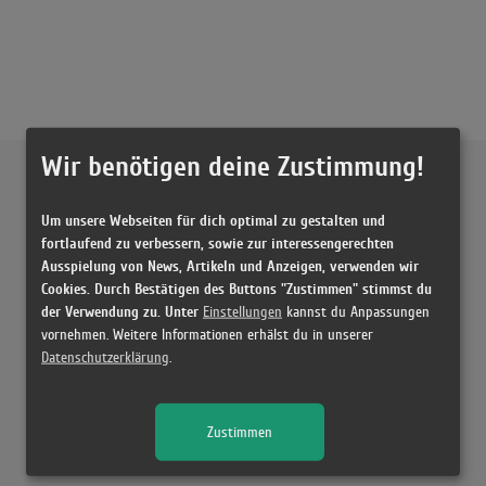
Wir benötigen deine Zustimmung!
Externe Inhalte von
YouTube
Um unsere Webseiten für dich optimal zu gestalten und
Musikvideo
fortlaufend zu verbessern, sowie zur interessengerechten
Ausspielung von News, Artikeln und Anzeigen, verwenden wir
Sie müssen die
Cookie Zustimmung ändern
, um Videos zu laden!
1 Treffer zu "Syndrom Stockholm Oddworld & Haftbefehl"
Cookies. Durch Bestätigen des Buttons "Zustimmen" stimmst du
der Verwendung zu. Unter
Einstellungen
kannst du Anpassungen
haftbefehl x oddworld - syndrom stockholm | REACTION
vornehmen. Weitere Informationen erhälst du in unserer
(8:44)
Datenschutzerklärung
.
Zustimmen