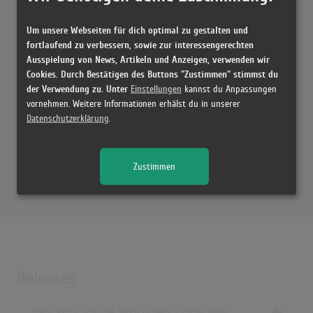
The Bitch Is Back (Remastered)
(3:45)
Um unsere Webseiten für dich optimal zu gestalten und
The Bitch Is Back (Remastered)
fortlaufend zu verbessern, sowie zur interessengerechten
(3:45)
Ausspielung von News, Artikeln und Anzeigen, verwenden wir
Cookies. Durch Bestätigen des Buttons "Zustimmen" stimmst du
Elton John - The Bitch Is Back (Lyrics)
der Verwendung zu. Unter
Einstellungen
kannst du Anpassungen
(3:46)
vornehmen. Weitere Informationen erhälst du in unserer
Elton John - The Bitch Is Back (Live At The Dodger Stadium)
Datenschutzerklärung
.
(3:05)
Elton John - The Bitch Is Back (Live from Watford FC, UK / 1974)
Zustimmen
(3:44)
Elton John - The Bitch is Back (Later Archive 2004)
(4:22)
Releases
[1980 Vinyl, US] The Bitch Is Back - Elton John